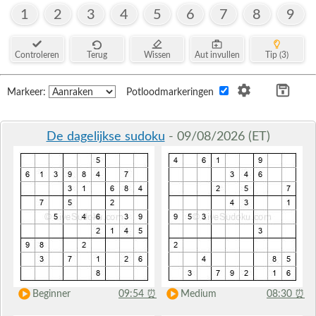
1
2
3
4
5
6
7
8
9
Controleren
Terug
Wissen
Aut invullen
Tip (3)
Markeer:
Potloodmarkeringen
De dagelijkse sudoku
- 09/08/2026 (ET)
Beginner
09:54
⏰
Medium
08:30
⏰