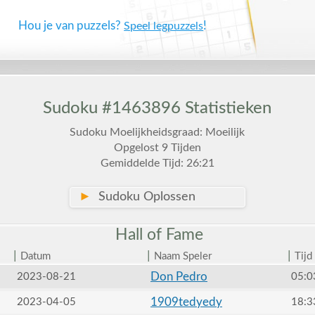
Hou je van puzzels?
!
Speel legpuzzels
Sudoku #1463896 Statistieken
Sudoku Moelijkheidsgraad: Moeilijk
Opgelost 9 Tijden
Gemiddelde Tijd: 26:21
►
Sudoku Oplossen
Hall of
Fame
|
|
|
Datum
Naam Speler
Tijd
Don Pedro
2023-08-21
05:0
1909tedyedy
2023-04-05
18:3