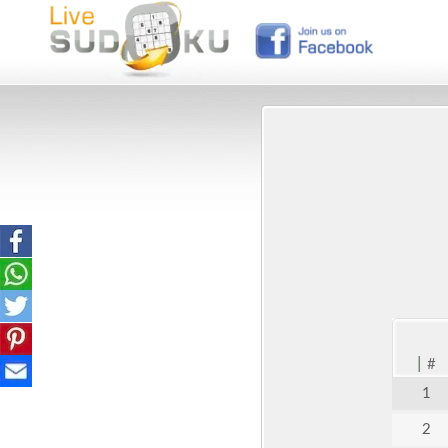
|
#
1
2