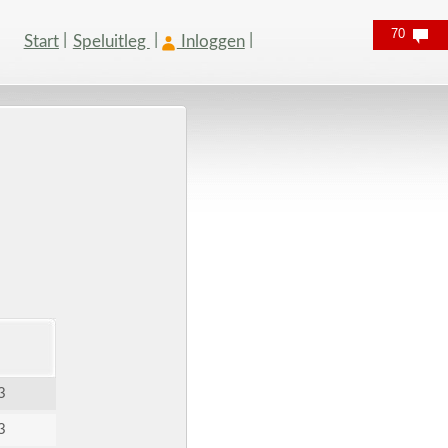
70
Start
Speluitleg
Inloggen
3
3