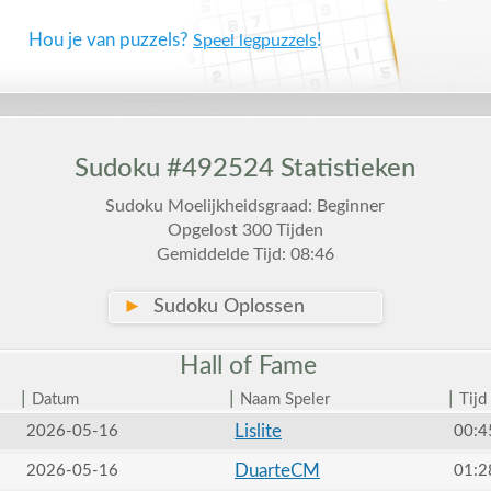
Hou je van puzzels?
!
Speel legpuzzels
Sudoku #492524 Statistieken
Sudoku Moelijkheidsgraad: Beginner
Opgelost 300 Tijden
Gemiddelde Tijd: 08:46
►
Sudoku Oplossen
Hall of
Fame
|
|
|
Datum
Naam Speler
Tijd
Lislite
2026-05-16
00:4
DuarteCM
2026-05-16
01:2