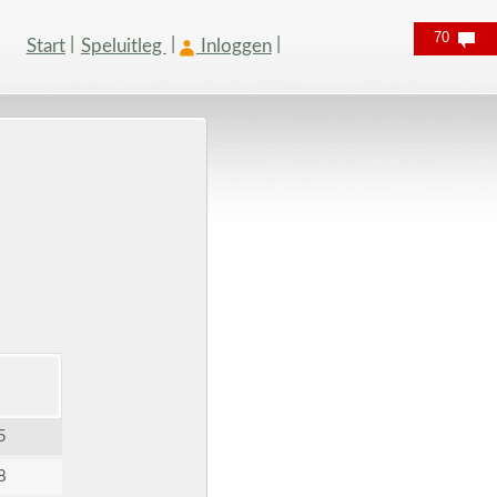
70
Start
Speluitleg
Inloggen
5
8