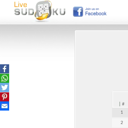
|
#
1
2