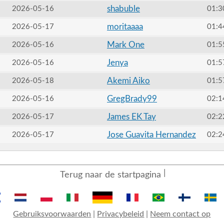
shabuble
2026-05-16
01:3
moritaaaa
2026-05-17
01:4
Mark One
2026-05-16
01:5
Jenya
2026-05-16
01:5
Akemi Aiko
2026-05-18
01:5
GregBrady99
2026-05-16
02:1
James EK Tay
2026-05-17
02:2
Jose Guavita Hernandez
2026-05-17
02:2
Terug naar de startpagina
Gebruiksvoorwaarden
|
Privacybeleid
|
Neem contact op