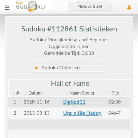
Nieuw Spel
Sudoku #112861 Statistieken
Sudoku Moelijkheidsgraad: Beginner
Opgelost 30 Tijden
Gemiddelde Tijd: 06:33
►
Sudoku Oplossen
Hall of
Fame
|
|
|
|
#
Datum
Naam Speler
Tijd
BigRed11
1
2020-11-16
02:30
Uncle Big Daddy
2
2013-03-13
04:47