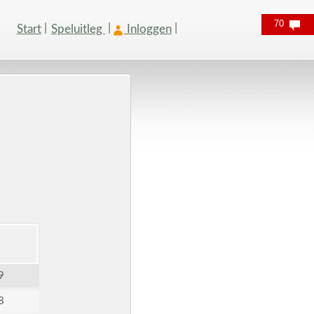
70
Start
Speluitleg
Inloggen
9
8