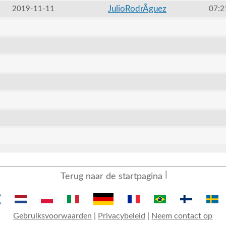
JulioRodrÃ­guez
2019-11-11
07:2
Terug naar de startpagina
Gebruiksvoorwaarden
|
Privacybeleid
|
Neem contact op