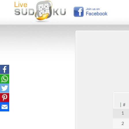
|
#
1
2