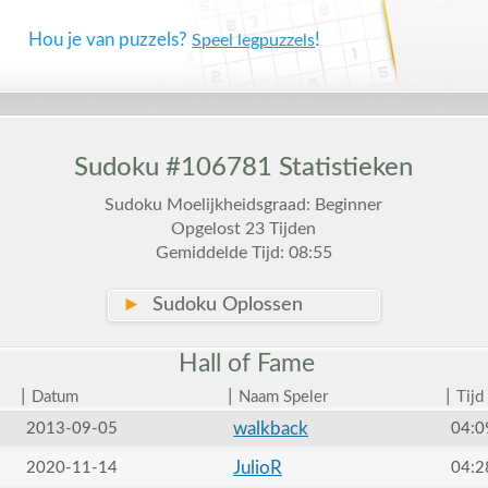
Hou je van puzzels?
!
Speel legpuzzels
Sudoku #106781 Statistieken
Sudoku Moelijkheidsgraad: Beginner
Opgelost 23 Tijden
Gemiddelde Tijd: 08:55
►
Sudoku Oplossen
Hall of
Fame
|
|
|
Datum
Naam Speler
Tijd
walkback
2013-09-05
04:0
JulioR
2020-11-14
04:2