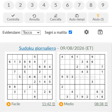
1
2
3
4
5
6
7
8
9
Controlla
Annulla
Cancella
Auto riempi
Aiuto (3)
Evidenziare:
Segni a matita
Sudoku giornaliero
- 09/08/2026 (ET)
Facile
11:42
⏰
Medio
08:38
⏰