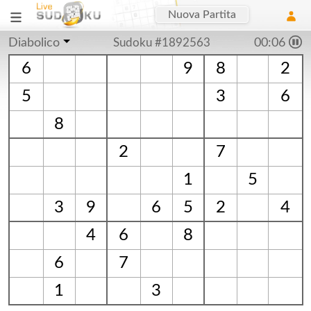
Nuova Partita
Diabolico
Sudoku #1892563
00:06
6
9
8
2
5
3
6
8
2
7
1
5
3
9
6
5
2
4
4
6
8
6
7
1
3