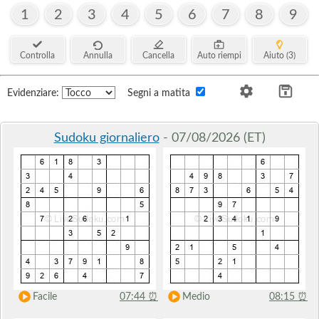
1
2
3
4
5
6
7
8
9
Controlla
Annulla
Cancella
Auto riempi
Aiuto (3)
Evidenziare:
Segni a matita
Sudoku giornaliero
- 07/08/2026 (ET)
Facile
07:44
⏰
Medio
08:15
⏰