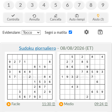
1
2
3
4
5
6
7
8
9
Controlla
Annulla
Cancella
Auto riempi
Aiuto (3)
Evidenziare:
Segni a matita
Sudoku giornaliero
- 08/08/2026 (ET)
Facile
11:30
⏰
Medio
09:24
⏰