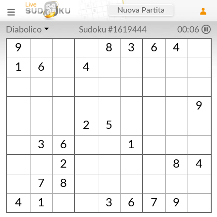
Nuova Partita
Diabolico
Sudoku #1619444
00:07
9
8
3
6
4
1
6
4
9
2
5
3
6
1
2
8
4
7
8
4
1
3
6
7
9