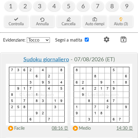
1
2
3
4
5
6
7
8
9
Controlla
Annulla
Cancella
Auto riempi
Aiuto (3)
Evidenziare:
Segni a matita
Sudoku giornaliero
- 07/08/2026 (ET)
Facile
08:16
⏰
Medio
14:30
⏰