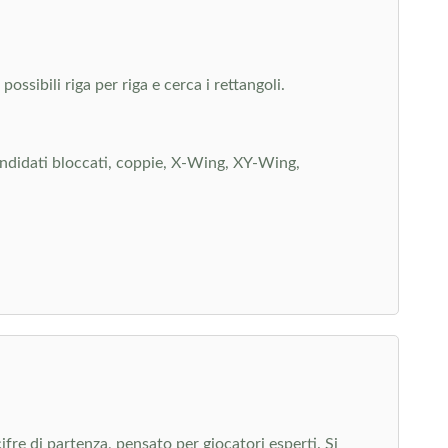
ssibili riga per riga e cerca i rettangoli.
andidati bloccati, coppie, X-Wing, XY-Wing,
ifre di partenza, pensato per giocatori esperti. Si