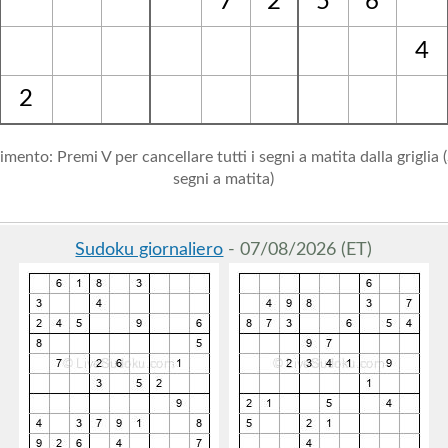
7
2
5
6
4
2
mento: Premi V per cancellare tutti i segni a matita dalla griglia (
segni a matita)
Sudoku giornaliero
- 07/08/2026 (ET)