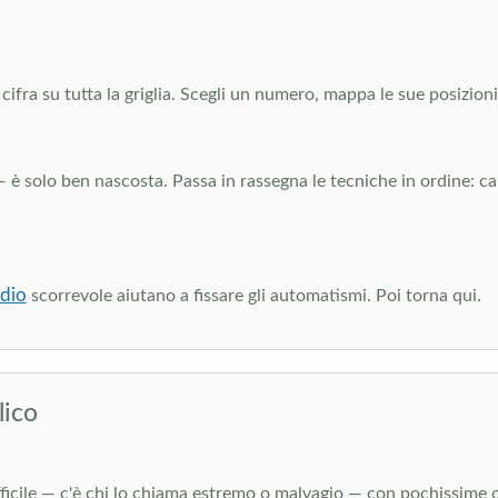
a su tutta la griglia. Scegli un numero, mappa le sue posizioni po
è solo ben nascosta. Passa in rassegna le tecniche in ordine: c
dio
scorrevole aiutano a fissare gli automatismi. Poi torna qui.
lico
ifficile — c'è chi lo chiama estremo o malvagio — con pochissime c