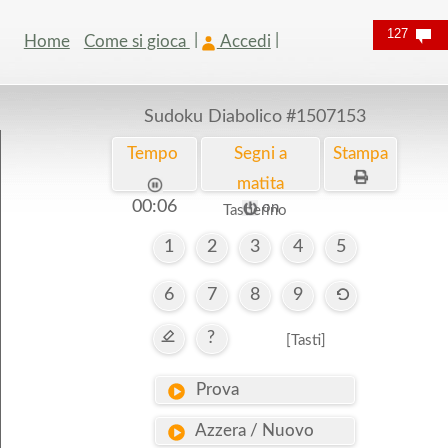
127
Home
Come si gioca
Accedi
Sudoku Diabolico
#1507153
Tempo
Segni a
Stampa
matita
00:06
on
Tastierino
1
2
3
4
5
6
7
8
9
?
[Tasti]
Prova
Azzera / Nuovo