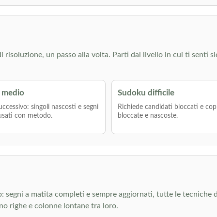
isoluzione, un passo alla volta. Parti dal livello in cui ti senti s
 medio
Sudoku difficile
uccessivo: singoli nascosti e segni
Richiede candidati bloccati e cop
usati con metodo.
bloccate e nascoste.
to: segni a matita completi e sempre aggiornati, tutte le tecniche d
ano righe e colonne lontane tra loro.