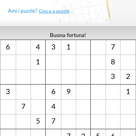
Ami i puzzle?
Gioca a puzzle
Buona fortuna!
6
4
3
1
7
1
8
3
2
3
6
9
1
7
4
5
7