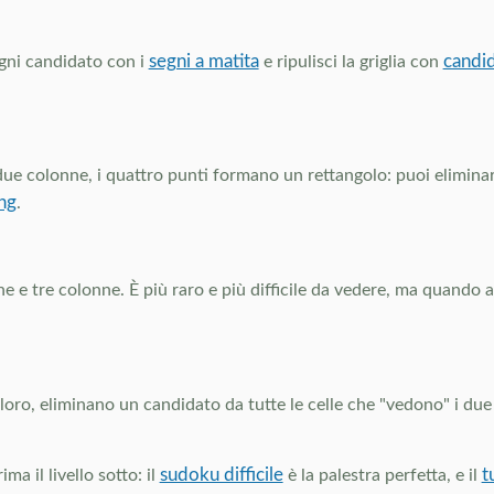
segni a matita
candid
gni candidato con i
e ripulisci la griglia con
due colonne, i quattro punti formano un rettangolo: puoi eliminare 
ing
.
he e tre colonne. È più raro e più difficile da vedere, ma quand
loro, eliminano un candidato da tutte le celle che "vedono" i due
sudoku difficile
t
a il livello sotto: il
è la palestra perfetta, e il