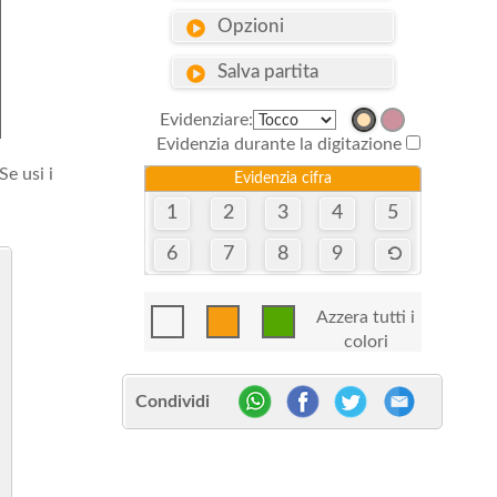
Opzioni
Salva partita
Evidenziare:
Evidenzia durante la digitazione
Se usi i
Evidenzia cifra
1
2
3
4
5
6
7
8
9
Azzera tutti i
colori
Condividi