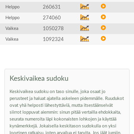
260631
Helppo
274060
Helppo
1050278
Vaikea
1092324
Vaikea
Keskivaikea sudoku
Keskivaikea sudoku on taso sinulle, joka osaat jo
perusteet ja haluat ajatella askeleen pidemmälle. Ruudukot
ovat yhä helposti lähestyttäviä, mutta itsestäänselvät
siirrot loppuvat aiemmin: sinun pitää vertailla ehdokkaita,
seurata numeroita läpi kokonaisten lohkojen ja käyttää
kynämerkkejä. Jokaisella keskitason sudokulla on yksi
looginen ratkaisu, joten arvailua ei tarvita. Jos jäät jumiin,