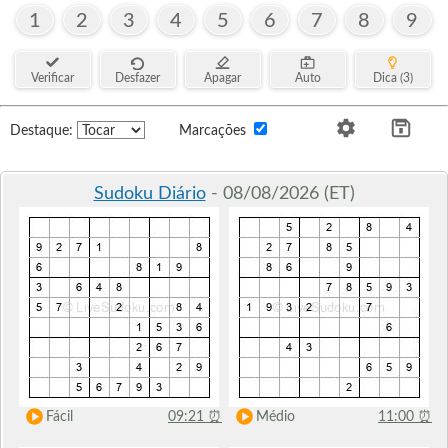
1
2
3
4
5
6
7
8
9
Verificar
Desfazer
Apagar
Auto
Dica (3)
Destaque:
Marcações
Sudoku Diário
- 08/08/2026 (ET)
Fácil
09:21
⏰
Médio
11:00
⏰