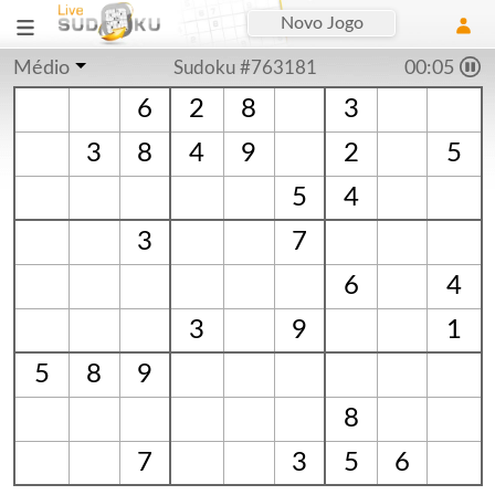
Novo Jogo
Médio
Sudoku #763181
00:06
6
2
8
3
3
8
4
9
2
5
5
4
3
7
6
4
3
9
1
5
8
9
8
7
3
5
6