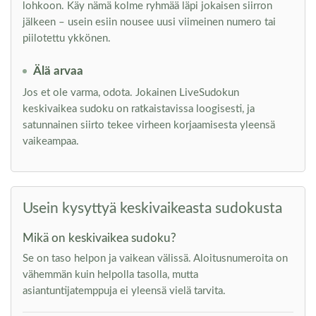
lohkoon. Käy nämä kolme ryhmää läpi jokaisen siirron
jälkeen – usein esiin nousee uusi viimeinen numero tai
piilotettu ykkönen.
Älä arvaa
Jos et ole varma, odota. Jokainen LiveSudokun
keskivaikea sudoku on ratkaistavissa loogisesti, ja
satunnainen siirto tekee virheen korjaamisesta yleensä
vaikeampaa.
Usein kysyttyä keskivaikeasta sudokusta
Mikä on keskivaikea sudoku?
Se on taso helpon ja vaikean välissä. Aloitusnumeroita on
vähemmän kuin helpolla tasolla, mutta
asiantuntijatemppuja ei yleensä vielä tarvita.