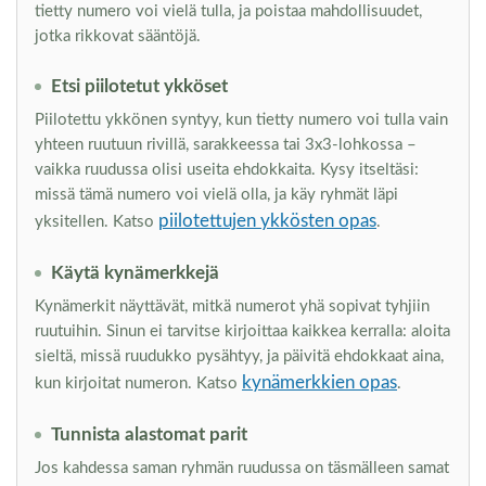
tietty numero voi vielä tulla, ja poistaa mahdollisuudet,
jotka rikkovat sääntöjä.
Etsi piilotetut ykköset
Piilotettu ykkönen syntyy, kun tietty numero voi tulla vain
yhteen ruutuun rivillä, sarakkeessa tai 3x3-lohkossa –
vaikka ruudussa olisi useita ehdokkaita. Kysy itseltäsi:
missä tämä numero voi vielä olla, ja käy ryhmät läpi
piilotettujen ykkösten opas
yksitellen. Katso
.
Käytä kynämerkkejä
Kynämerkit näyttävät, mitkä numerot yhä sopivat tyhjiin
ruutuihin. Sinun ei tarvitse kirjoittaa kaikkea kerralla: aloita
sieltä, missä ruudukko pysähtyy, ja päivitä ehdokkaat aina,
kynämerkkien opas
kun kirjoitat numeron. Katso
.
Tunnista alastomat parit
Jos kahdessa saman ryhmän ruudussa on täsmälleen samat