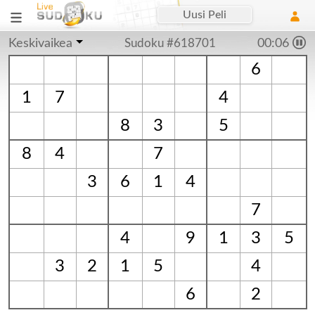
Uusi Peli
Keskivaikea
Sudoku #618701
00:06
6
1
7
4
8
3
5
8
4
7
3
6
1
4
7
4
9
1
3
5
3
2
1
5
4
6
2