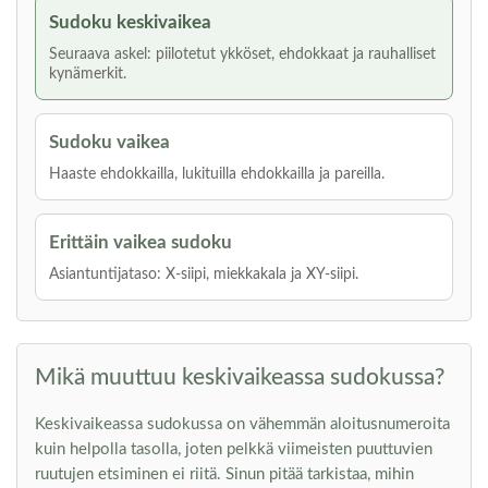
Sudoku keskivaikea
Seuraava askel: piilotetut ykköset, ehdokkaat ja rauhalliset
kynämerkit.
Sudoku vaikea
Haaste ehdokkailla, lukituilla ehdokkailla ja pareilla.
Erittäin vaikea sudoku
Asiantuntijataso: X-siipi, miekkakala ja XY-siipi.
Mikä muuttuu keskivaikeassa sudokussa?
Keskivaikeassa sudokussa on vähemmän aloitusnumeroita
kuin helpolla tasolla, joten pelkkä viimeisten puuttuvien
ruutujen etsiminen ei riitä. Sinun pitää tarkistaa, mihin