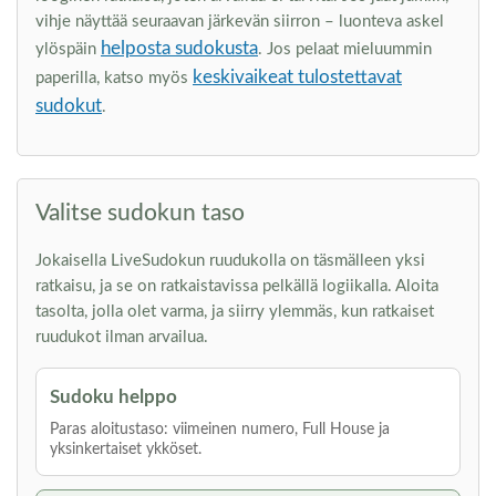
vihje näyttää seuraavan järkevän siirron – luonteva askel
helposta sudokusta
ylöspäin
. Jos pelaat mieluummin
keskivaikeat tulostettavat
paperilla, katso myös
sudokut
.
Valitse sudokun taso
Jokaisella LiveSudokun ruudukolla on täsmälleen yksi
ratkaisu, ja se on ratkaistavissa pelkällä logiikalla. Aloita
tasolta, jolla olet varma, ja siirry ylemmäs, kun ratkaiset
ruudukot ilman arvailua.
Sudoku helppo
Paras aloitustaso: viimeinen numero, Full House ja
yksinkertaiset ykköset.