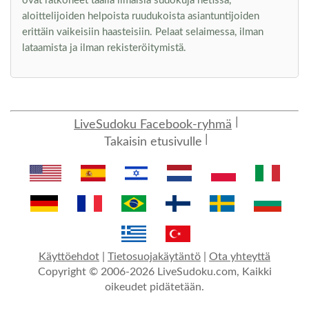
ovat ratkoneet täällä ilmaisia sudokuja netissä,
aloittelijoiden helpoista ruudukoista asiantuntijoiden
erittäin vaikeisiin haasteisiin. Pelaat selaimessa, ilman
lataamista ja ilman rekisteröitymistä.
LiveSudoku Facebook-ryhmä
Takaisin etusivulle
Käyttöehdot
|
Tietosuojakäytäntö
|
Ota yhteyttä
Copyright © 2006-2026 LiveSudoku.com, Kaikki
oikeudet pidätetään.