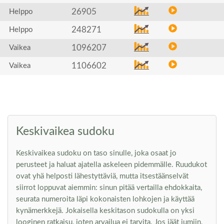
26905
Helppo
248271
Helppo
1096207
Vaikea
1106602
Vaikea
Keskivaikea sudoku
Keskivaikea sudoku on taso sinulle, joka osaat jo
perusteet ja haluat ajatella askeleen pidemmälle. Ruudukot
ovat yhä helposti lähestyttäviä, mutta itsestäänselvät
siirrot loppuvat aiemmin: sinun pitää vertailla ehdokkaita,
seurata numeroita läpi kokonaisten lohkojen ja käyttää
kynämerkkejä. Jokaisella keskitason sudokulla on yksi
looginen ratkaisu, joten arvailua ei tarvita. Jos jäät jumiin,