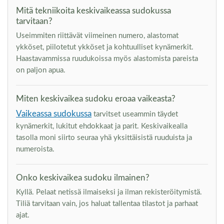
Mitä tekniikoita keskivaikeassa sudokussa
tarvitaan?
Useimmiten riittävät viimeinen numero, alastomat
ykköset, piilotetut ykköset ja kohtuulliset kynämerkit.
Haastavammissa ruudukoissa myös alastomista pareista
on paljon apua.
Miten keskivaikea sudoku eroaa vaikeasta?
Vaikeassa sudokussa
tarvitset useammin täydet
kynämerkit, lukitut ehdokkaat ja parit. Keskivaikealla
tasolla moni siirto seuraa yhä yksittäisistä ruuduista ja
numeroista.
Onko keskivaikea sudoku ilmainen?
Kyllä. Pelaat netissä ilmaiseksi ja ilman rekisteröitymistä.
Tiliä tarvitaan vain, jos haluat tallentaa tilastot ja parhaat
ajat.