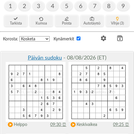
1
2
3
4
5
6
7
8
9
Tarkista
Kumoa
Poista
Autotäyttö
Vihje (3)
Korosta:
Kynämerkit
Päivän sudoku
- 08/08/2026 (ET)
Helppo
09:30
⏰
Keskivaikea
09:25
⏰