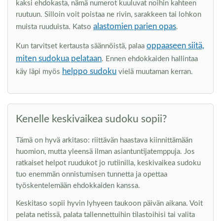
kaksi ehdokasta, nämä numerot kuuluvat noihin kahteen
ruutuun. Silloin voit poistaa ne rivin, sarakkeen tai lohkon
alastomien parien opas
muista ruuduista. Katso
.
oppaaseen siitä,
Kun tarvitset kertausta säännöistä, palaa
miten sudokua pelataan
. Ennen ehdokkaiden hallintaa
helppo sudoku
käy läpi myös
vielä muutaman kerran.
Kenelle keskivaikea sudoku sopii?
Tämä on hyvä arkitaso: riittävän haastava kiinnittämään
huomion, mutta yleensä ilman asiantuntijatemppuja. Jos
ratkaiset helpot ruudukot jo rutiinilla, keskivaikea sudoku
tuo enemmän onnistumisen tunnetta ja opettaa
työskentelemään ehdokkaiden kanssa.
Keskitaso sopii hyvin lyhyeen taukoon päivän aikana. Voit
pelata netissä, palata tallennettuihin tilastoihisi tai valita