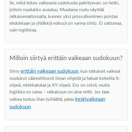
Se, mikä tekee vaikeasta sudokusta palkitsevan, on hetki,
jolloin ruudukko avautuu. Muutama ruutu näyttää
ratkaisemattomalta, kunnes yksi poissulkeminen poistaa
ehdokkaan ja yhtäkkiä edessä on varma siirto. Ei sattumaa,
vain logiikkaa.
Milloin siirtyä erittäin vaikeaan sudokuun?
erittäin vaikeaan sudokuun
Siirry
, kun ratkaiset vaikeat
ruudukot säännöllisesti ilman vihjeitä ja haluat kokeilla X-
siipeä, miekkakalaa ja XY-siipeä. Ero on selvä, mutta
logiikka on sama – ratkaisuun on aina reitti. Jos taas
keskivaikeaan
vaikea tuntuu liian työläältä, palaa
sudokuun
.