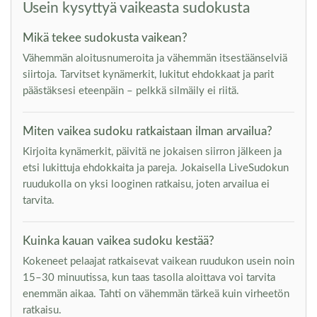
Usein kysyttyä vaikeasta sudokusta
Mikä tekee sudokusta vaikean?
Vähemmän aloitusnumeroita ja vähemmän itsestäänselviä
siirtoja. Tarvitset kynämerkit, lukitut ehdokkaat ja parit
päästäksesi eteenpäin – pelkkä silmäily ei riitä.
Miten vaikea sudoku ratkaistaan ilman arvailua?
Kirjoita kynämerkit, päivitä ne jokaisen siirron jälkeen ja
etsi lukittuja ehdokkaita ja pareja. Jokaisella LiveSudokun
ruudukolla on yksi looginen ratkaisu, joten arvailua ei
tarvita.
Kuinka kauan vaikea sudoku kestää?
Kokeneet pelaajat ratkaisevat vaikean ruudukon usein noin
15–30 minuutissa, kun taas tasolla aloittava voi tarvita
enemmän aikaa. Tahti on vähemmän tärkeä kuin virheetön
ratkaisu.