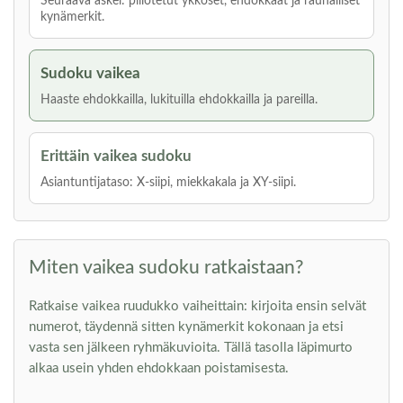
Seuraava askel: piilotetut ykköset, ehdokkaat ja rauhalliset
kynämerkit.
Sudoku vaikea
Haaste ehdokkailla, lukituilla ehdokkailla ja pareilla.
Erittäin vaikea sudoku
Asiantuntijataso: X-siipi, miekkakala ja XY-siipi.
Miten vaikea sudoku ratkaistaan?
Ratkaise vaikea ruudukko vaiheittain: kirjoita ensin selvät
numerot, täydennä sitten kynämerkit kokonaan ja etsi
vasta sen jälkeen ryhmäkuvioita. Tällä tasolla läpimurto
alkaa usein yhden ehdokkaan poistamisesta.