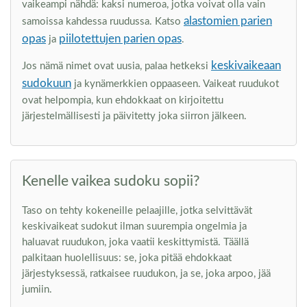
vaikeampi nähdä: kaksi numeroa, jotka voivat olla vain
alastomien parien
samoissa kahdessa ruudussa. Katso
opas
piilotettujen parien opas
ja
.
keskivaikeaan
Jos nämä nimet ovat uusia, palaa hetkeksi
sudokuun
ja kynämerkkien oppaaseen. Vaikeat ruudukot
ovat helpompia, kun ehdokkaat on kirjoitettu
järjestelmällisesti ja päivitetty joka siirron jälkeen.
Kenelle vaikea sudoku sopii?
Taso on tehty kokeneille pelaajille, jotka selvittävät
keskivaikeat sudokut ilman suurempia ongelmia ja
haluavat ruudukon, joka vaatii keskittymistä. Täällä
palkitaan huolellisuus: se, joka pitää ehdokkaat
järjestyksessä, ratkaisee ruudukon, ja se, joka arpoo, jää
jumiin.