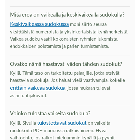
Mitä eroa on vaikealla ja keskivaikealla sudokulla?
Keskivaikeassa sudokussa
moni siirto seuraa
yksittäisistä numeroista ja yksinkertaisista kynämerkeistä.
Vaikea sudoku vaatii kokonaisten ryhmien lukemista,
ehdokkaiden poistamista ja parien tunnistamista.
Ovatko nämä haastavat, viiden tähden sudokut?
Kyllä. Tämä taso on tarkoitettu pelaajille, jotka etsivät
haastavia sudokuja. Jos haluat vielä vaativampia, kokeile
erittäin vaikeaa sudokua
, jossa mukaan tulevat
asiantuntijakuviot.
Voinko tulostaa vaikeita sudokuja?
tulostettavat sudokut
Kyllä. Sivulla
on vaikeita
ruudukoita PDF-muodossa ratkaisuineen. Hyvä
vaihtoehto, jos ratkot mieluummin kynällä ja pyyhit