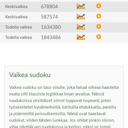
678804
Keskivaikea
587574
Keskivaikea
1634380
Todella vaikea
1843486
Todella vaikea
Vaikea sudoku
Vaikea sudoku on taso sinulle, joka haluat oikeaa haastetta
mutta silti klassista logiikkaa ilman arvailua. Näissä
ruudukoissa yksittäiset siirrot loppuvat nopeasti, joten
työskentelet kynämerkeillä, lukituilla ehdokkailla, pareilla
ja pidemmillä poissulkemisilla. Nämä ovat haastavat
sudokut, viiden tähden luokkaa. Jos ohitat jonkin siirron,
vihje näyttää sen ruudukossa ja kertoo, miksi se toimii.