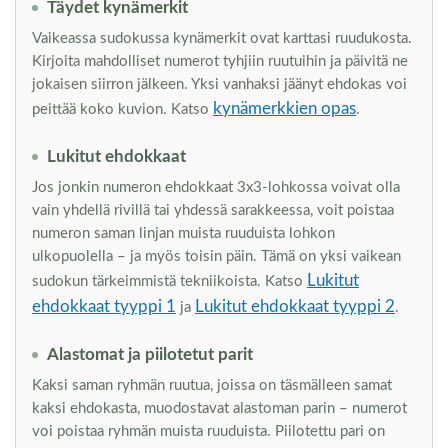
Täydet kynämerkit
Vaikeassa sudokussa kynämerkit ovat karttasi ruudukosta.
Kirjoita mahdolliset numerot tyhjiin ruutuihin ja päivitä ne
jokaisen siirron jälkeen. Yksi vanhaksi jäänyt ehdokas voi
kynämerkkien opas
peittää koko kuvion. Katso
.
Lukitut ehdokkaat
Jos jonkin numeron ehdokkaat 3x3-lohkossa voivat olla
vain yhdellä rivillä tai yhdessä sarakkeessa, voit poistaa
numeron saman linjan muista ruuduista lohkon
ulkopuolella – ja myös toisin päin. Tämä on yksi vaikean
Lukitut
sudokun tärkeimmistä tekniikoista. Katso
ehdokkaat tyyppi 1
Lukitut ehdokkaat tyyppi 2
ja
.
Alastomat ja piilotetut parit
Kaksi saman ryhmän ruutua, joissa on täsmälleen samat
kaksi ehdokasta, muodostavat alastoman parin – numerot
voi poistaa ryhmän muista ruuduista. Piilotettu pari on