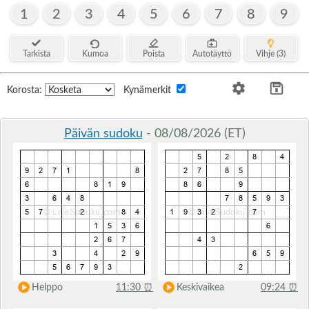
1
2
3
4
5
6
7
8
9
Tarkista
Kumoa
Poista
Autotäyttö
Vihje (3)
Korosta:
Kynämerkit
Päivän sudoku
- 08/08/2026 (ET)
Helppo
11:30
⏰
Keskivaikea
09:24
⏰