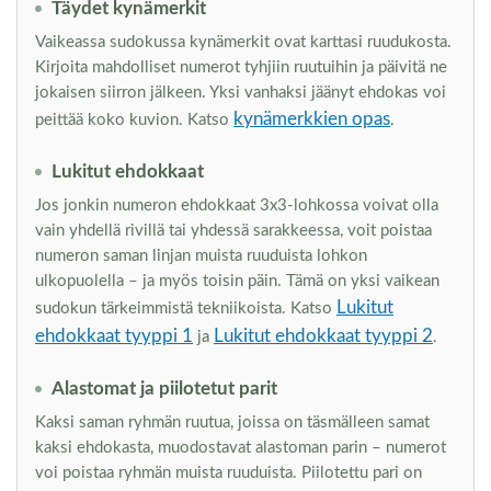
Täydet kynämerkit
Vaikeassa sudokussa kynämerkit ovat karttasi ruudukosta.
Kirjoita mahdolliset numerot tyhjiin ruutuihin ja päivitä ne
jokaisen siirron jälkeen. Yksi vanhaksi jäänyt ehdokas voi
kynämerkkien opas
peittää koko kuvion. Katso
.
Lukitut ehdokkaat
Jos jonkin numeron ehdokkaat 3x3-lohkossa voivat olla
vain yhdellä rivillä tai yhdessä sarakkeessa, voit poistaa
numeron saman linjan muista ruuduista lohkon
ulkopuolella – ja myös toisin päin. Tämä on yksi vaikean
Lukitut
sudokun tärkeimmistä tekniikoista. Katso
ehdokkaat tyyppi 1
Lukitut ehdokkaat tyyppi 2
ja
.
Alastomat ja piilotetut parit
Kaksi saman ryhmän ruutua, joissa on täsmälleen samat
kaksi ehdokasta, muodostavat alastoman parin – numerot
voi poistaa ryhmän muista ruuduista. Piilotettu pari on