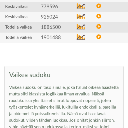
779596
Keskivaikea
925024
Keskivaikea
1886500
Todella vaikea
1901488
Todella vaikea
Vaikea sudoku
Vaikea sudoku on taso sinulle, joka haluat oikeaa haastetta
mutta silti klassista logiikkaa ilman arvailua. Näissä
ruudukoissa yksittäiset siirrot loppuvat nopeasti, joten
työskentelet kynämerkeillä, lukituilla ehdokkailla, pareilla
ja pidemmillä poissulkemisilla. Nämä ovat haastavat
sudokut, viiden tähden luokkaa. Jos ohitat jonkin siirron,
vihje näyttää sen ruudukossa ja kertoo, miksi se toimii.