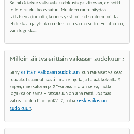
Se, mikä tekee vaikeasta sudokusta palkitsevan, on hetki,
jolloin ruudukko avautuu. Muutama ruutu näyttää
ratkaisemattomalta, kunnes yksi poissulkeminen poistaa
ehdokkaan ja yhtäkkiä edessä on varma siirto. Ei sattumaa,
vain logiikkaa.
Milloin siirtyä erittäin vaikeaan sudokuun?
erittäin vaikeaan sudokuun
Siirry
, kun ratkaiset vaikeat
ruudukot säännöllisesti ilman vihjeitä ja haluat kokeilla X-
siipeä, miekkakalaa ja XY-siipeä. Ero on selvä, mutta
logiikka on sama – ratkaisuun on aina reitti. Jos taas
keskivaikeaan
vaikea tuntuu liian työläältä, palaa
sudokuun
.