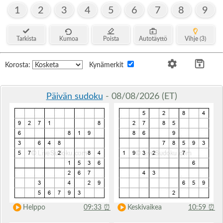
1
2
3
4
5
6
7
8
9
Tarkista
Kumoa
Poista
Autotäyttö
Vihje (3)
Korosta:
Kynämerkit
Päivän sudoku
- 08/08/2026 (ET)
Helppo
09:33
⏰
Keskivaikea
10:59
⏰