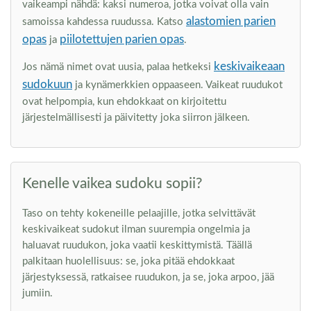
vaikeampi nähdä: kaksi numeroa, jotka voivat olla vain
alastomien parien
samoissa kahdessa ruudussa. Katso
opas
piilotettujen parien opas
ja
.
keskivaikeaan
Jos nämä nimet ovat uusia, palaa hetkeksi
sudokuun
ja kynämerkkien oppaaseen. Vaikeat ruudukot
ovat helpompia, kun ehdokkaat on kirjoitettu
järjestelmällisesti ja päivitetty joka siirron jälkeen.
Kenelle vaikea sudoku sopii?
Taso on tehty kokeneille pelaajille, jotka selvittävät
keskivaikeat sudokut ilman suurempia ongelmia ja
haluavat ruudukon, joka vaatii keskittymistä. Täällä
palkitaan huolellisuus: se, joka pitää ehdokkaat
järjestyksessä, ratkaisee ruudukon, ja se, joka arpoo, jää
jumiin.