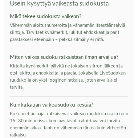
Usein kysyttyä vaikeasta sudokusta
Mikä tekee sudokusta vaikean?
Vähemmän aloitusnumeroita ja vähemmän itsestäänselviä
siirtoja. Tarvitset kynämerkit, lukitut ehdokkaat ja parit
päästäksesi eteenpäin – pelkkä silmäily ei riitä.
Miten vaikea sudoku ratkaistaan ilman arvailua?
Kirjoita kynämerkit, päivitä ne jokaisen siirron jälkeen ja
etsi lukittuja ehdokkaita ja pareja. Jokaisella LiveSudokun
ruudukolla on yksi looginen ratkaisu, joten arvailua ei
tarvita.
Kuinka kauan vaikea sudoku kestää?
Kokeneet pelaajat ratkaisevat vaikean ruudukon usein noin
15–30 minuutissa, kun taas tasolla aloittava voi tarvita
enemmän aikaa. Tahti on vähemmän tärkeä kuin virheetön
ratkaisu.