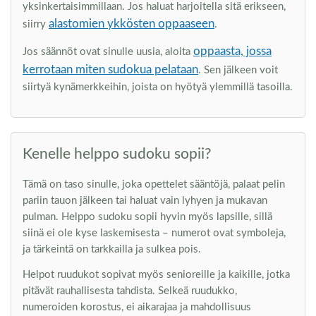
yksinkertaisimmillaan. Jos haluat harjoitella sitä erikseen,
alastomien ykkösten oppaaseen
siirry
.
oppaasta, jossa
Jos säännöt ovat sinulle uusia, aloita
kerrotaan miten sudokua pelataan
. Sen jälkeen voit
siirtyä kynämerkkeihin, joista on hyötyä ylemmillä tasoilla.
Kenelle helppo sudoku sopii?
Tämä on taso sinulle, joka opettelet sääntöjä, palaat pelin
pariin tauon jälkeen tai haluat vain lyhyen ja mukavan
pulman. Helppo sudoku sopii hyvin myös lapsille, sillä
siinä ei ole kyse laskemisesta – numerot ovat symboleja,
ja tärkeintä on tarkkailla ja sulkea pois.
Helpot ruudukot sopivat myös senioreille ja kaikille, jotka
pitävät rauhallisesta tahdista. Selkeä ruudukko,
numeroiden korostus, ei aikarajaa ja mahdollisuus