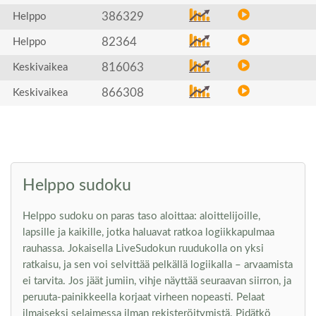
386329
Helppo
82364
Helppo
816063
Keskivaikea
866308
Keskivaikea
Helppo sudoku
Helppo sudoku on paras taso aloittaa: aloittelijoille,
lapsille ja kaikille, jotka haluavat ratkoa logiikkapulmaa
rauhassa. Jokaisella LiveSudokun ruudukolla on yksi
ratkaisu, ja sen voi selvittää pelkällä logiikalla – arvaamista
ei tarvita. Jos jäät jumiin, vihje näyttää seuraavan siirron, ja
peruuta-painikkeella korjaat virheen nopeasti. Pelaat
ilmaiseksi selaimessa ilman rekisteröitymistä. Pidätkö