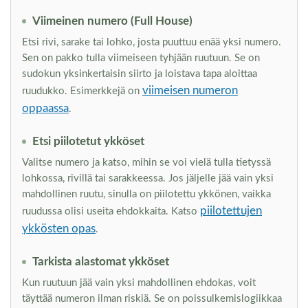
Viimeinen numero (Full House)
Etsi rivi, sarake tai lohko, josta puuttuu enää yksi numero.
Sen on pakko tulla viimeiseen tyhjään ruutuun. Se on
sudokun yksinkertaisin siirto ja loistava tapa aloittaa
viimeisen numeron
ruudukko. Esimerkkejä on
oppaassa
.
Etsi piilotetut ykköset
Valitse numero ja katso, mihin se voi vielä tulla tietyssä
lohkossa, rivillä tai sarakkeessa. Jos jäljelle jää vain yksi
mahdollinen ruutu, sinulla on piilotettu ykkönen, vaikka
piilotettujen
ruudussa olisi useita ehdokkaita. Katso
ykkösten opas
.
Tarkista alastomat ykköset
Kun ruutuun jää vain yksi mahdollinen ehdokas, voit
täyttää numeron ilman riskiä. Se on poissulkemislogiikkaa