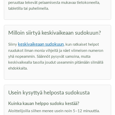
peruuttaa tekevät pelaamisesta mukavaa tietokoneella,
tabletilla tai puhelimella.
Milloin siirtyä keskivaikeaan sudokuun?
keskivaikeaan sudokuun
Siirry
, kun ratkaiset helpot
ruudukot ilman monia vihjeitä ja näet viimeisen numeron
yhä nopeammin. Säännöt pysyvät samoina, mutta
keskivaikealla tasolla joudut useammin pitämään silmällä
ehdokkaita.
Usein kysyttyä helposta sudokusta
Kuinka kauan helppo sudoku kestää?
Aloittelijoilla siihen menee usein noin 5–12 minuuttia.