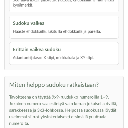
Seuraava askel: piilotetut ykköset, ehdokkaat ja rauhalliset
kynämerkit.
Sudoku vaikea
Haaste ehdokkailla, lukituilla ehdokkailla ja pareilla.
Erittäin vaikea sudoku
Asiantuntijataso: X-siipi, miekkakala ja XY-siipi.
Miten helppo sudoku ratkaistaan?
Tavoitteena on täyttää 9x9-ruudukko numeroilla 1–9.
Jokainen numero saa esiintyä vain kerran jokaisella rivillä,
sarakkeessa ja 3x3-lohkossa. Helpossa sudokussa löydät
useimmat siirrot yksinkertaisesti etsimällä puuttuvia
numeroita.