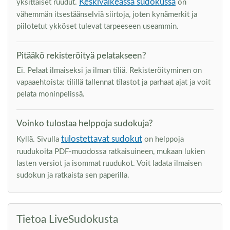
Keskivaikeassa sudokussa
yksittäiset ruudut.
on
vähemmän itsestäänselviä siirtoja, joten kynämerkit ja
piilotetut ykköset tulevat tarpeeseen useammin.
Pitääkö rekisteröityä pelatakseen?
Ei. Pelaat ilmaiseksi ja ilman tiliä. Rekisteröityminen on
vapaaehtoista: tilillä tallennat tilastot ja parhaat ajat ja voit
pelata moninpelissä.
Voinko tulostaa helppoja sudokuja?
tulostettavat sudokut
Kyllä. Sivulla
on helppoja
ruudukoita PDF-muodossa ratkaisuineen, mukaan lukien
lasten versiot ja isommat ruudukot. Voit ladata ilmaisen
sudokun ja ratkaista sen paperilla.
Tietoa LiveSudokusta