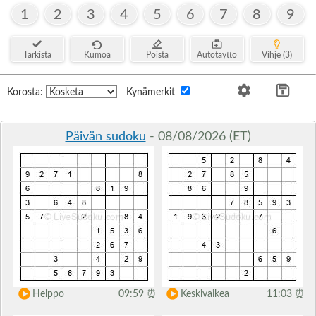
1
2
3
4
5
6
7
8
9
Tarkista
Kumoa
Poista
Autotäyttö
Vihje (3)
Korosta:
Kynämerkit
Päivän sudoku
- 08/08/2026 (ET)
Helppo
09:59
⏰
Keskivaikea
11:03
⏰