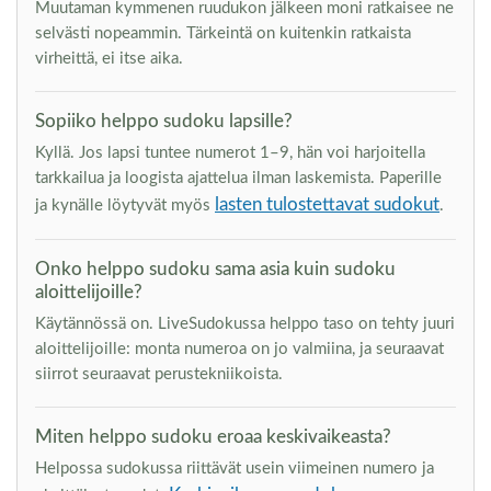
Muutaman kymmenen ruudukon jälkeen moni ratkaisee ne
selvästi nopeammin. Tärkeintä on kuitenkin ratkaista
virheittä, ei itse aika.
Sopiiko helppo sudoku lapsille?
Kyllä. Jos lapsi tuntee numerot 1–9, hän voi harjoitella
tarkkailua ja loogista ajattelua ilman laskemista. Paperille
lasten tulostettavat sudokut
ja kynälle löytyvät myös
.
Onko helppo sudoku sama asia kuin sudoku
aloittelijoille?
Käytännössä on. LiveSudokussa helppo taso on tehty juuri
aloittelijoille: monta numeroa on jo valmiina, ja seuraavat
siirrot seuraavat perustekniikoista.
Miten helppo sudoku eroaa keskivaikeasta?
Helpossa sudokussa riittävät usein viimeinen numero ja