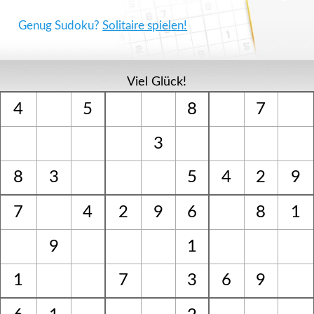
Genug Sudoku?
Solitaire spielen!
Viel Glück!
4
5
8
7
3
8
3
5
4
2
9
7
4
2
9
6
8
1
9
1
1
7
3
6
9