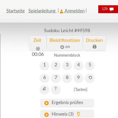
129
Startseite
Spielanleitung
Anmelden
Sudoku Leicht
#49598
Zeit
Bleistiftnotizen
Drucken
on
00:07
Nummernblock
1
2
3
4
5
6
7
8
9
?
[Tasten]
Ergebnis prüfen
Hinweis (3)