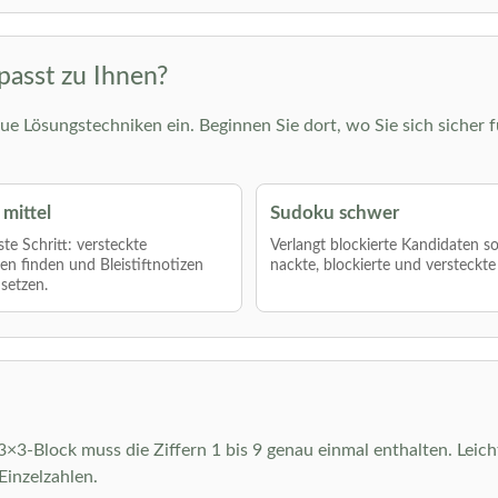
passt zu Ihnen?
ue Lösungstechniken ein. Beginnen Sie dort, wo Sie sich sicher f
mittel
Sudoku schwer
te Schritt: versteckte
Verlangt blockierte Kandidaten s
len finden und Bleistiftnotizen
nackte, blockierte und versteckte
nsetzen.
r 3×3-Block muss die Ziffern 1 bis 9 genau einmal enthalten. Leic
inzelzahlen.