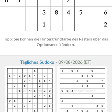
6
1
2
3
8
4
5
6
1
2
Tipp: Sie können die Hintergrundfarbe des Rasters über das
Optionsmenü ändern.
Tägliches Sudoku
- 09/08/2026 (ET)