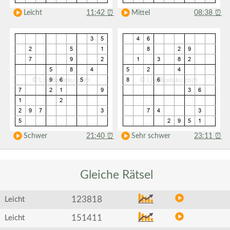
Leicht
11:42
⏰
Mittel
08:38
⏰
Schwer
21:40
⏰
Sehr schwer
23:11
⏰
Gleiche
Rätsel
123818
Leicht
151411
Leicht