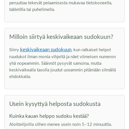
peruuttaa tekevät pelaamisesta mukavaa tietokoneella,
tabletilla tai puhelimella.
Milloin siirtyä keskivaikeaan sudokuun?
keskivaikeaan sudokuun
Siirry
, kun ratkaiset helpot
ruudukot ilman monia vihjeitä ja näet viimeisen numeron
yhä nopeammin. Säännöt pysyvät samoina, mutta
keskivaikealla tasolla joudut useammin pitämään silmällä
ehdokkaita.
Usein kysyttyä helposta sudokusta
Kuinka kauan helppo sudoku kestää?
Aloittelijoilla siihen menee usein noin 5–12 minuuttia.