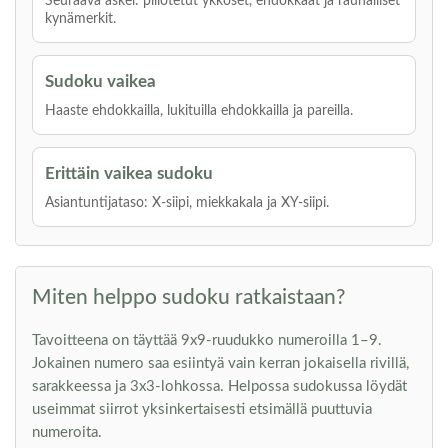
Seuraava askel: piilotetut ykköset, ehdokkaat ja rauhalliset
kynämerkit.
Sudoku vaikea
Haaste ehdokkailla, lukituilla ehdokkailla ja pareilla.
Erittäin vaikea sudoku
Asiantuntijataso: X-siipi, miekkakala ja XY-siipi.
Miten helppo sudoku ratkaistaan?
Tavoitteena on täyttää 9x9-ruudukko numeroilla 1–9.
Jokainen numero saa esiintyä vain kerran jokaisella rivillä,
sarakkeessa ja 3x3-lohkossa. Helpossa sudokussa löydät
useimmat siirrot yksinkertaisesti etsimällä puuttuvia
numeroita.