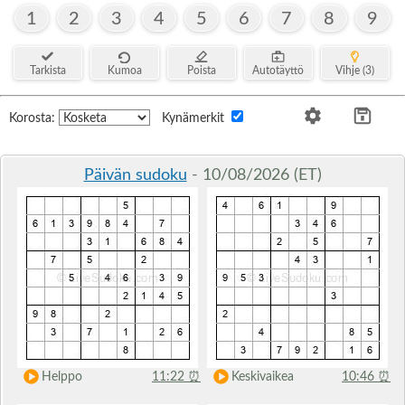
1
2
3
4
5
6
7
8
9
Tarkista
Kumoa
Poista
Autotäyttö
Vihje (3)
Korosta:
Kynämerkit
Päivän sudoku
- 10/08/2026 (ET)
Helppo
11:22
⏰
Keskivaikea
10:46
⏰