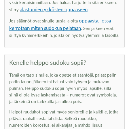
yksinkertaisimmillaan. Jos haluat harjoitella sitä erikseen,
alastomien ykkösten oppaaseen
siirry
.
oppaasta, jossa
Jos säännöt ovat sinulle uusia, aloita
kerrotaan miten sudokua pelataan
. Sen jälkeen voit
siirtyä kynämerkkeihin, joista on hyötyä ylemmillä tasoilla.
Kenelle helppo sudoku sopii?
Tämä on taso sinulle, joka opettelet sääntöjä, palaat pelin
pariin tauon jälkeen tai haluat vain lyhyen ja mukavan
pulman. Helppo sudoku sopii hyvin myös lapsille, sillä
siinä ei ole kyse laskemisesta – numerot ovat symboleja,
ja tärkeintä on tarkkailla ja sulkea pois.
Helpot ruudukot sopivat myös senioreille ja kaikille, jotka
pitävät rauhallisesta tahdista. Selkeä ruudukko,
numeroiden korostus, ei aikarajaa ja mahdollisuus