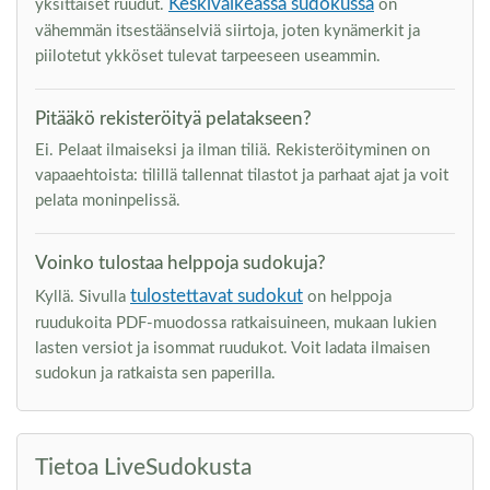
Keskivaikeassa sudokussa
yksittäiset ruudut.
on
vähemmän itsestäänselviä siirtoja, joten kynämerkit ja
piilotetut ykköset tulevat tarpeeseen useammin.
Pitääkö rekisteröityä pelatakseen?
Ei. Pelaat ilmaiseksi ja ilman tiliä. Rekisteröityminen on
vapaaehtoista: tilillä tallennat tilastot ja parhaat ajat ja voit
pelata moninpelissä.
Voinko tulostaa helppoja sudokuja?
tulostettavat sudokut
Kyllä. Sivulla
on helppoja
ruudukoita PDF-muodossa ratkaisuineen, mukaan lukien
lasten versiot ja isommat ruudukot. Voit ladata ilmaisen
sudokun ja ratkaista sen paperilla.
Tietoa LiveSudokusta