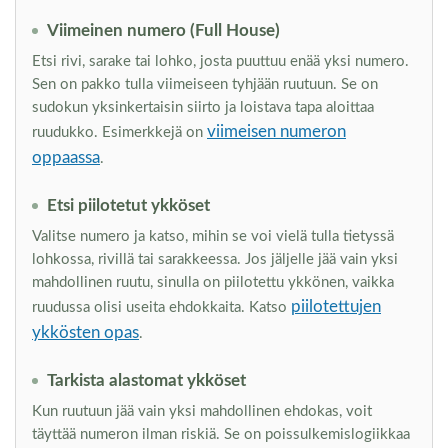
Viimeinen numero (Full House)
Etsi rivi, sarake tai lohko, josta puuttuu enää yksi numero.
Sen on pakko tulla viimeiseen tyhjään ruutuun. Se on
sudokun yksinkertaisin siirto ja loistava tapa aloittaa
viimeisen numeron
ruudukko. Esimerkkejä on
oppaassa
.
Etsi piilotetut ykköset
Valitse numero ja katso, mihin se voi vielä tulla tietyssä
lohkossa, rivillä tai sarakkeessa. Jos jäljelle jää vain yksi
mahdollinen ruutu, sinulla on piilotettu ykkönen, vaikka
piilotettujen
ruudussa olisi useita ehdokkaita. Katso
ykkösten opas
.
Tarkista alastomat ykköset
Kun ruutuun jää vain yksi mahdollinen ehdokas, voit
täyttää numeron ilman riskiä. Se on poissulkemislogiikkaa