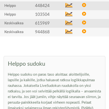
448424
Helppo
103504
Helppo
615969
Keskivaikea
944868
Keskivaikea
Helppo sudoku
Helppo sudoku on paras taso aloittaa: aloittelijoille,
lapsille ja kaikille, jotka haluavat ratkoa logiikkapulmaa
rauhassa. Jokaisella LiveSudokun ruudukolla on yksi
ratkaisu, ja sen voi selvittää pelkällä logiikalla – arvaamista
ei tarvita. Jos jäät jumiin, vihje näyttää seuraavan siirron, ja
peruuta-painikkeella korjaat virheen nopeasti. Pelaat
ilmaiseksi selaimessa ilman rekisteröitymistä. Pidätkö