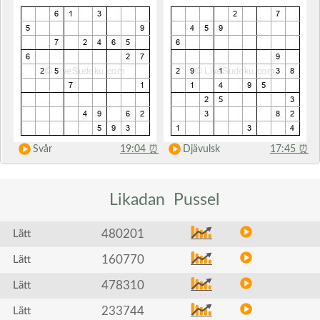
Svår
19:04
⏰
Djävulsk
17:45
⏰
Likadan
Pussel
480201
Lätt
160770
Lätt
478310
Lätt
233744
Lätt