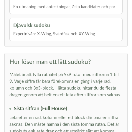
En utmaning med anteckningar, låsta kandidater och par.
Djävulsk sudoku
Expertnivån: X-Wing, Svärdfisk och XY-Wing.
Hur löser man ett lätt sudoku?
Målet är att fylla rutnätet på 9x9 rutor med siffrorna 1 till
9. Varje siffra får bara förekomma en gång i varje rad,
kolumn och 3x3-block. I lätta sudoku hittar du de flesta
dragen genom att helt enkelt leta efter siffror som saknas.
Sista siffran (Full House)
Leta efter en rad, kolumn eller ett block där bara en siffra
saknas. Den måste hamna i den sista tomma rutan. Det är
sudokuts enklaste drag och ett utmärkt sätt att komma