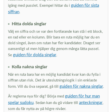
guiden för sista
igång med pusslet. Exempel hittar du i
siffran
.
Hitta dolda singlar
Välj en siffra och se var den fortfarande kan stå i ett block,
en rad eller en kolumn. Blir bara en ruta möjlig har du en
dold singel, även om rutan har fler kandidater. Draget ser
oansenligt ut men hjälper dig genom många lätta pussel.
guiden för dolda singlar
Se
.
Kolla nakna singlar
När en ruta bara har en möjlig kandidat kvar kan du fylla i
siffran utan risk. Det är uteslutningslogik i sin enklaste
guiden för nakna singlar
form. Vill du öva separat, gå till
.
guiden för hur man
Är reglerna nya för dig? Börja med
spelar sudoku
anteckningar
. Sedan kan du gå vidare till
,
som du får nytta av på högre nivåer.