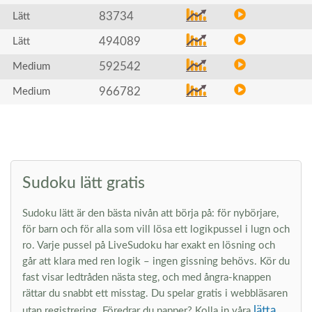
83734
Lätt
494089
Lätt
592542
Medium
966782
Medium
Sudoku lätt gratis
Sudoku lätt är den bästa nivån att börja på: för nybörjare,
för barn och för alla som vill lösa ett logikpussel i lugn och
ro. Varje pussel på LiveSudoku har exakt en lösning och
går att klara med ren logik – ingen gissning behövs. Kör du
fast visar ledtråden nästa steg, och med ångra-knappen
rättar du snabbt ett misstag. Du spelar gratis i webbläsaren
lätta
utan registrering. Föredrar du papper? Kolla in våra