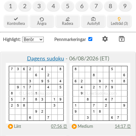
1
2
3
4
5
6
7
8
9
Kontrollera
Ångra
Radera
Autofyll
Ledtråd (3)
Highlight:
Pennmarkeringar
Dagens sudoku
- 06/08/2026 (ET)
Lätt
07:56
⏰
Medium
14:17
⏰