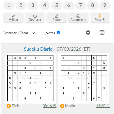
1
2
3
4
5
6
7
8
9
Validar
Deshacer
Borrar
Autorelleno
Pista (3)
Destacar:
Notas
Sudoku Diario
- 07/08/2026 (ET)
Fácil
08:16
⏰
Medio
14:30
⏰