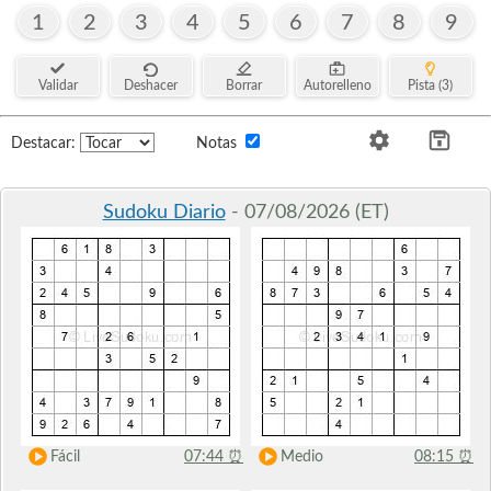
1
2
3
4
5
6
7
8
9
Validar
Deshacer
Borrar
Autorelleno
Pista (3)
Destacar:
Notas
Sudoku Diario
- 07/08/2026 (ET)
Fácil
07:44
⏰
Medio
08:15
⏰