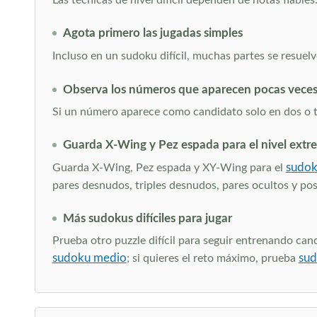
Las técnicas de nivel difícil dependen de notas fiable
Agota primero las jugadas simples
Incluso en un sudoku difícil, muchas partes se resue
Observa los números que aparecen pocas vece
Si un número aparece como candidato solo en dos o tr
Guarda X-Wing y Pez espada para el nivel extr
sudok
Guarda X-Wing, Pez espada y XY-Wing para el
pares desnudos, triples desnudos, pares ocultos y posi
Más sudokus difíciles para jugar
Prueba otro puzzle difícil para seguir entrenando can
sudoku medio
sud
; si quieres el reto máximo, prueba