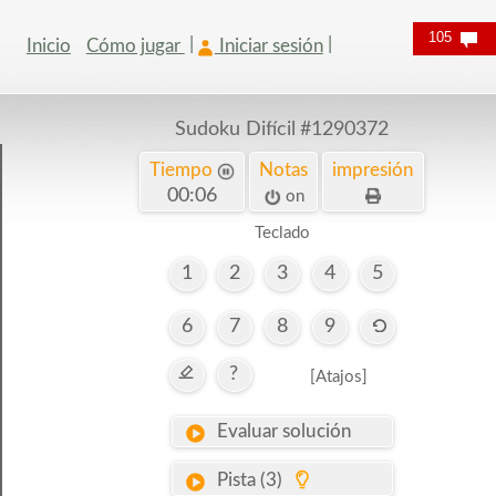
105
Inicio
Cómo jugar
Iniciar sesión
Sudoku Difícil
#1290372
Tiempo
Notas
impresión
00:07
on
Teclado
1
2
3
4
5
6
7
8
9
?
[Atajos]
Evaluar solución
Pista (3)