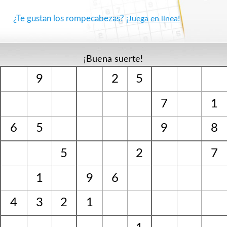
¿Te gustan los rompecabezas?
¡Juega en línea!
¡Buena suerte!
9
2
5
7
1
6
5
9
8
5
2
7
1
9
6
4
3
2
1