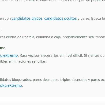
s. Si falta un candidato o sobra uno incorrecto, el patrón puede 
candidatos únicos
candidatos ocultos
lven con
,
y pares. Busca lo
s
es celdas de una fila, columna o caja, probablemente sea import
emo
u extremo
. Rara vez son necesarios en nivel difícil. Si sientes 
bles eliminaciones sencillas.
didatos bloqueados, pares desnudos, triples desnudos y pares ocu
oku extremo
.