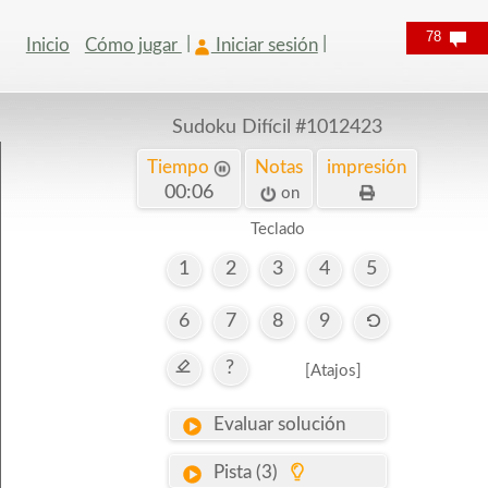
78
Inicio
Cómo jugar
Iniciar sesión
Sudoku Difícil
#1012423
Tiempo
Notas
impresión
00:07
on
Teclado
1
2
3
4
5
6
7
8
9
?
[Atajos]
Evaluar solución
Pista (3)