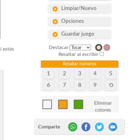
Limpiar/Nuevo
Opciones
Guardar juego
Destacar:
i estás
Resaltar al escribir
Resaltar números
1
2
3
4
5
6
7
8
9
Eliminar
colores
Comparte