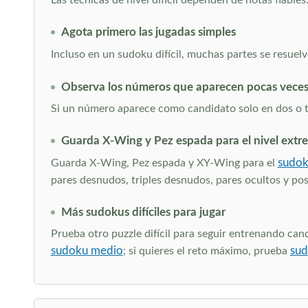
Las técnicas de nivel difícil dependen de notas fiable
Agota primero las jugadas simples
Incluso en un sudoku difícil, muchas partes se resue
Observa los números que aparecen pocas vece
Si un número aparece como candidato solo en dos o tr
Guarda X-Wing y Pez espada para el nivel extr
sudok
Guarda X-Wing, Pez espada y XY-Wing para el
pares desnudos, triples desnudos, pares ocultos y posi
Más sudokus difíciles para jugar
Prueba otro puzzle difícil para seguir entrenando can
sudoku medio
sud
; si quieres el reto máximo, prueba