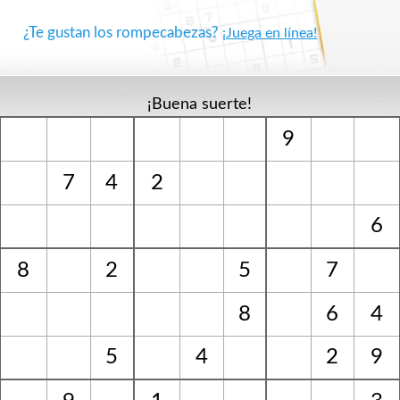
¿Te gustan los rompecabezas?
¡Juega en línea!
¡Buena suerte!
9
7
4
2
6
8
2
5
7
8
6
4
5
4
2
9