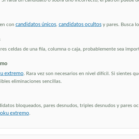
s. Si falta un candidato o sobra uno incorrecto, el patrón puede 
candidatos únicos
candidatos ocultos
lven con
,
y pares. Busca lo
s
es celdas de una fila, columna o caja, probablemente sea import
emo
u extremo
. Rara vez son necesarios en nivel difícil. Si sientes 
bles eliminaciones sencillas.
didatos bloqueados, pares desnudos, triples desnudos y pares ocu
oku extremo
.