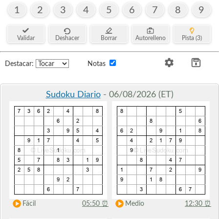
1
2
3
4
5
6
7
8
9
Validar
Deshacer
Borrar
Autorelleno
Pista (3)
Destacar:
Notas
Sudoku Diario
- 06/08/2026 (ET)
Fácil
05:50
⏰
Medio
12:30
⏰