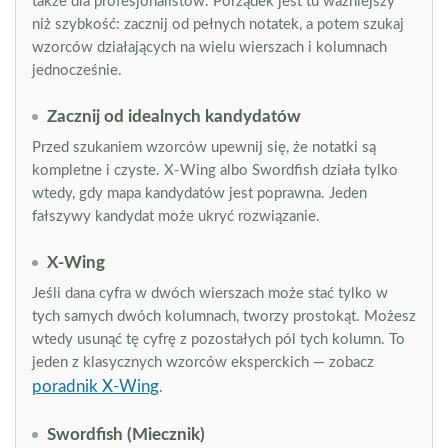
także dla profesjonalistów. Porządek jest tu ważniejszy
niż szybkość: zacznij od pełnych notatek, a potem szukaj
wzorców działających na wielu wierszach i kolumnach
jednocześnie.
Zacznij od idealnych kandydatów
Przed szukaniem wzorców upewnij się, że notatki są
kompletne i czyste. X-Wing albo Swordfish działa tylko
wtedy, gdy mapa kandydatów jest poprawna. Jeden
fałszywy kandydat może ukryć rozwiązanie.
X-Wing
Jeśli dana cyfra w dwóch wierszach może stać tylko w
tych samych dwóch kolumnach, tworzy prostokąt. Możesz
wtedy usunąć tę cyfrę z pozostałych pól tych kolumn. To
jeden z klasycznych wzorców eksperckich — zobacz
poradnik X-Wing
.
Swordfish (Miecznik)