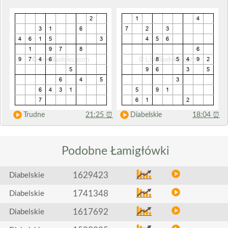
Trudne
21:25
⏰
Diabelskie
18:04
⏰
Podobne
Łamigłówki
1629423
Diabelskie
1741348
Diabelskie
1617692
Diabelskie