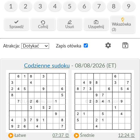
1
2
3
4
5
6
7
8
9
Wskazówka
Sprawdź
Cofnij
Usuń
Uzupełnij
(3)
Atrakcja:
Zapis ołówka
Codzienne sudoku
- 08/08/2026 (ET)
Łatwe
07:37
⏰
Średnie
12:24
⏰