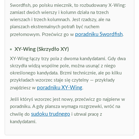
Swordfish, po polsku miecznik, to rozbudowany X-Wing:
zamiast dwóch wierszy i kolumn działa na trzech
wierszach i trzech kolumnach. Jest rzadszy, ale na
planszach ekstremalnych potrafi być ruchem
poradniku Swordfish
przełomowym. Przećwicz go w
.
XY-Wing (Skrzydło XY)
XY-Wing łączy trzy pola z dwoma kandydatami. Gdy dwa
skrzydła widzą wspólne pole, można usunąć z niego
określonego kandydata. Brzmi technicznie, ale po kilku
przykładach wzorzec staje się czytelny — przykłady
poradniku XY-Wing
znajdziesz w
.
Jeśli któryś wzorzec jest nowy, przećwicz go najpierw w
poradniku. A gdy plansza wymaga rozgrzewki, wróć na
sudoku trudnego
chwilę do
i utrwal pracę z
kandydatami.