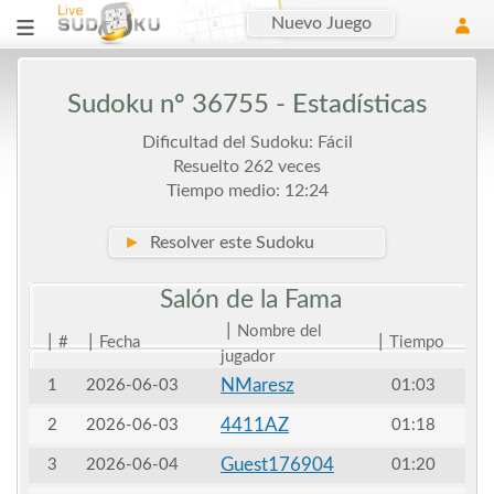
Nuevo Juego
Sudoku nº 36755 - Estadísticas
Dificultad del Sudoku: Fácil
Resuelto 262 veces
Tiempo medio: 12:24
►
Resolver este Sudoku
Salón de la
Fama
|
Nombre del
|
|
|
#
Fecha
Tiempo
jugador
NMaresz
1
2026-06-03
01:03
4411AZ
2
2026-06-03
01:18
Guest176904
3
2026-06-04
01:20