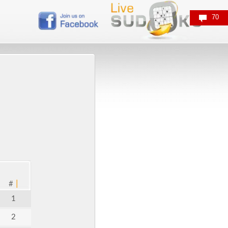
70
|
#
1
2