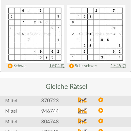
Schwer
19:04
⏰
Sehr schwer
17:45
⏰
Gleiche
Rätsel
870723
Mittel
946744
Mittel
804748
Mittel