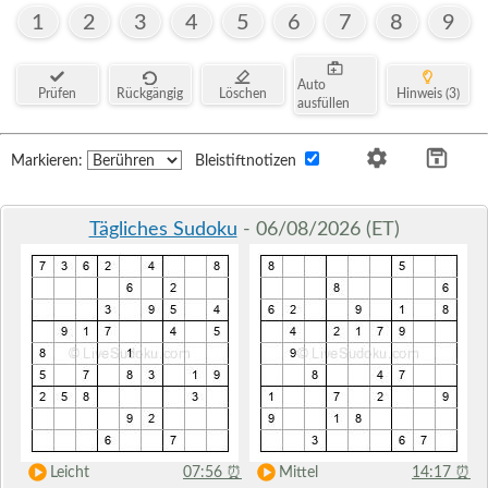
1
2
3
4
5
6
7
8
9
Auto
Prüfen
Rückgängig
Löschen
Hinweis (3)
ausfüllen
Markieren:
Bleistiftnotizen
Tägliches Sudoku
- 06/08/2026 (ET)
Leicht
07:56
⏰
Mittel
14:17
⏰