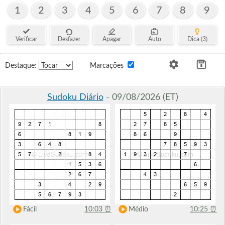
1
2
3
4
5
6
7
8
9
Verificar
Desfazer
Apagar
Auto
Dica (3)
Destaque:
Marcações
Sudoku Diário
- 09/08/2026 (ET)
Fácil
10:03
⏰
Médio
10:25
⏰