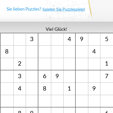
Sie lieben Puzzles?
Spielen Sie Puzzlespiele!
Viel Glück!
3
4
9
5
8
4
2
1
3
6
9
7
4
8
1
9