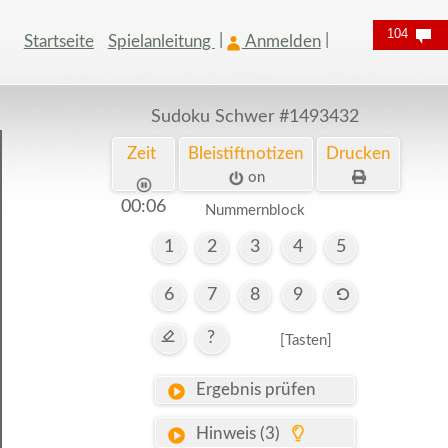
104
Startseite
Spielanleitung
Anmelden
Sudoku Schwer
#1493432
Zeit
Bleistiftnotizen
Drucken
on
00:07
Nummernblock
1
2
3
4
5
6
7
8
9
?
[Tasten]
Ergebnis prüfen
Hinweis (3)