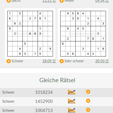
Leicht
11:21
⏰
Mittel
09:54
⏰
Schwer
18:09
⏰
Sehr schwer
20:50
⏰
Gleiche
Rätsel
1018234
Schwer
1452900
Schwer
1004713
Schwer