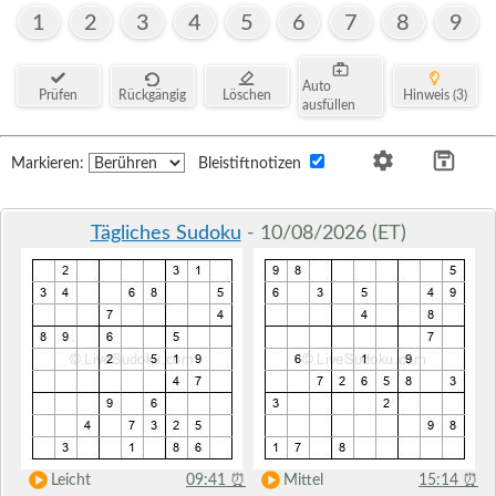
1
2
3
4
5
6
7
8
9
Auto
Prüfen
Rückgängig
Löschen
Hinweis (3)
ausfüllen
Markieren:
Bleistiftnotizen
Tägliches Sudoku
- 10/08/2026 (ET)
Leicht
09:41
⏰
Mittel
15:14
⏰