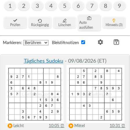
1
2
3
4
5
6
7
8
9
Auto
Prüfen
Rückgängig
Löschen
Hinweis (3)
ausfüllen
Markieren:
Bleistiftnotizen
Tägliches Sudoku
- 09/08/2026 (ET)
Leicht
10:05
⏰
Mittel
10:31
⏰