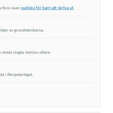
sudoku för barn att skriva ut
na finns även
.
följer av grundteknikerna.
h dolda singlar behövs oftare.
a i flerspelarläget.