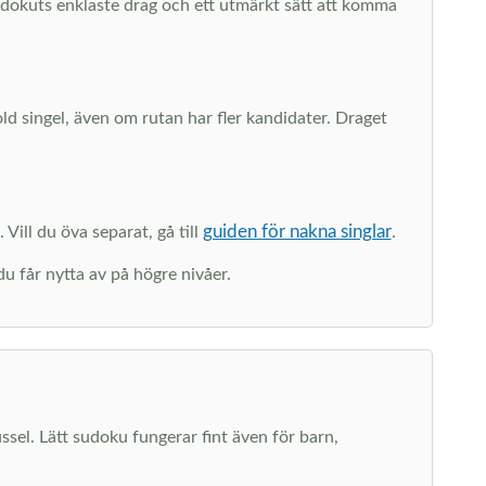
sudokuts enklaste drag och ett utmärkt sätt att komma
dold singel, även om rutan har fler kandidater. Draget
guiden för nakna singlar
 Vill du öva separat, gå till
.
du får nytta av på högre nivåer.
ussel. Lätt sudoku fungerar fint även för barn,