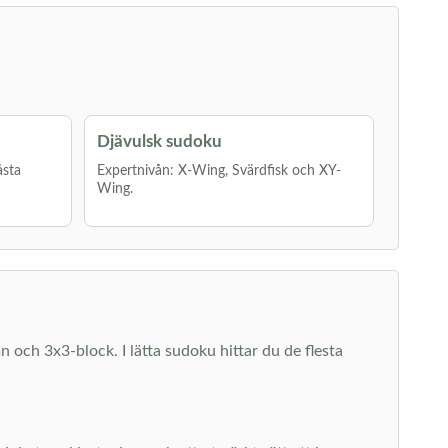
Djävulsk sudoku
åsta
Expertnivån: X-Wing, Svärdfisk och XY-
Wing.
mn och 3x3-block. I lätta sudoku hittar du de flesta