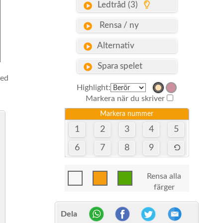
Ledtråd (3)
Rensa / ny
Alternativ
Spara spelet
med
Highlight:
Markera när du skriver
Markera nummer
1
2
3
4
5
6
7
8
9
Rensa alla
färger
Dela