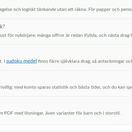
ttagelse och logiskt tänkande utan att räkna. För papper och pen
ak?
just för nybörjare: många siffror är redan ifyllda, och nästa drag 
sudoku medel
t. I
finns färre självklara drag, så anteckningar oc
ivillig: med konto sparas statistik och bästa tider, och du kan spel
m PDF med lösningar, även varianter för barn och i storstil.