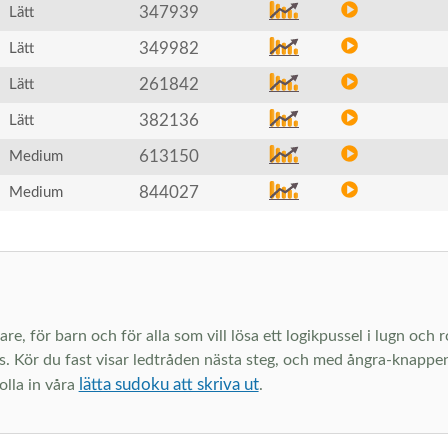
347939
Lätt
349982
Lätt
261842
Lätt
382136
Lätt
613150
Medium
844027
Medium
are, för barn och för alla som vill lösa ett logikpussel i lugn och
s. Kör du fast visar ledtråden nästa steg, och med ångra-knappen 
lätta sudoku att skriva ut
olla in våra
.