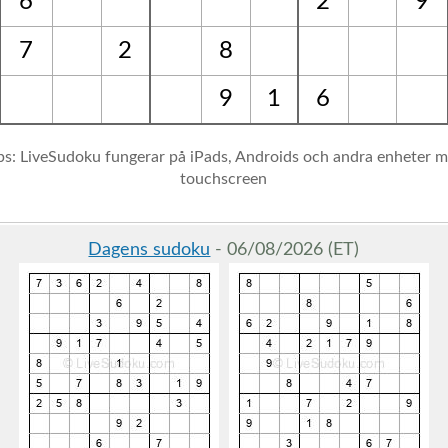
6
2
9
7
2
8
9
1
6
ps: LiveSudoku fungerar på iPads, Androids och andra enheter 
touchscreen
Dagens sudoku
- 06/08/2026 (ET)