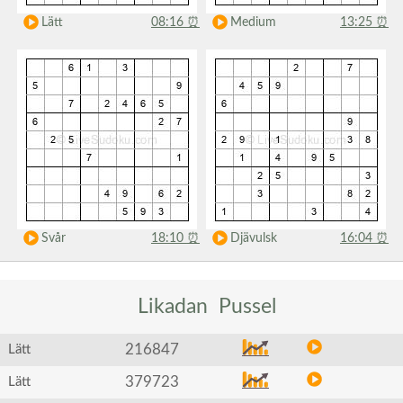
Lätt
08:16
⏰
Medium
13:25
⏰
Svår
18:10
⏰
Djävulsk
16:04
⏰
Likadan
Pussel
216847
Lätt
379723
Lätt