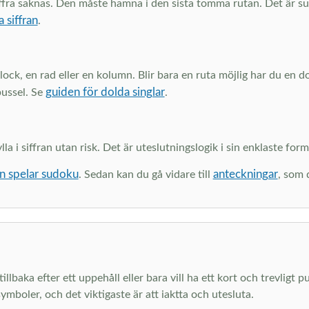
 siffra saknas. Den måste hamna i den sista tomma rutan. Det är 
a siffran
.
 block, en rad eller en kolumn. Blir bara en ruta möjlig har du en 
guiden för dolda singlar
pussel. Se
.
a i siffran utan risk. Det är uteslutningslogik i sin enklaste form.
n spelar sudoku
anteckningar
. Sedan kan du gå vidare till
, som 
llbaka efter ett uppehåll eller bara vill ha ett kort och trevligt p
ymboler, och det viktigaste är att iaktta och utesluta.