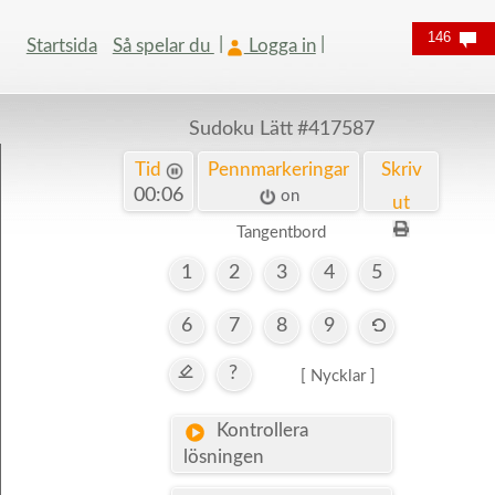
146
Startsida
Så spelar du
Logga in
Sudoku Lätt
#417587
Tid
Pennmarkeringar
Skriv
00:06
on
ut
Tangentbord
1
2
3
4
5
6
7
8
9
?
[ Nycklar ]
Kontrollera
lösningen