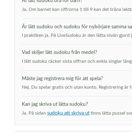
Är lätt sudoku bra för barn?
Ja. Om barnet kan siffrorna 1 till 9 kan det träna iak
Är lätt sudoku och sudoku för nybörjare samma s
I praktiken ja. På LiveSudoku är den lätta nivån gjord 
Vad skiljer lätt sudoku från medel?
I lätt sudoku räcker sista siffran och enkla singlar lång
Måste jag registrera mig för att spela?
Nej. Du spelar gratis och utan konto. Registrering är fr
Kan jag skriva ut lätta sudoku?
sudoku att skriva ut
Ja. På sidan
finns lätta pussel so