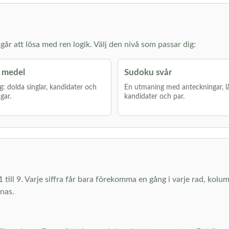
år att lösa med ren logik. Välj den nivå som passar dig:
 medel
Sudoku svår
g: dolda singlar, kandidater och
En utmaning med anteckningar, l
gar.
kandidater och par.
1 till 9. Varje siffra får bara förekomma en gång i varje rad, kolu
knas.