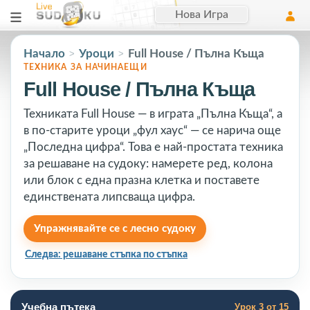
Нова Игра
Начало
Уроци
Full House / Пълна Къща
>
>
ТЕХНИКА ЗА НАЧИНАЕЩИ
Full House / Пълна Къща
Техниката Full House — в играта „Пълна Къща“, а
в по-старите уроци „фул хаус“ — се нарича още
„Последна цифра“. Това е най-простата техника
за решаване на судоку: намерете ред, колона
или блок с една празна клетка и поставете
единствената липсваща цифра.
Упражнявайте се с лесно судоку
Следва: решаване стъпка по стъпка
Учебна пътека
Урок 3 от 15