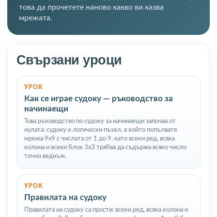
това да прочетете наново какво ви казва
мрежата.
Свързани уроци
УРОК
Как се играе судоку — ръководство за
начинаещи
Това ръководство по судоку за начинаещи започва от
нулата: судоку е логически пъзел, в който попълвате
мрежа 9x9 с числата от 1 до 9, като всеки ред, всяка
колона и всеки блок 3x3 трябва да съдържа всяко число
точно веднъж.
УРОК
Правилата на судоку
Правилата на судоку са прости: всеки ред, всяка колона и