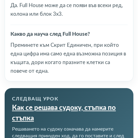
Да. Full House може да се появи във всеки ред,
колона или блок 3x3.
Какво да науча след Full House?
Преминете към Скрит Единичен, при който
една цифра има само една възможна позиция в
къщата, дори когато празните клетки са
повече от една.
СЛЕДВАЩ УРОК
Как се решава судоку, стъпка по
стъпка
Решаването на судоку означава да намерите
следващия принуден ход, да го поставите и след