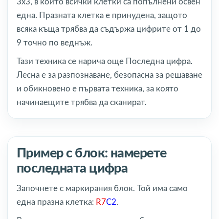
3x3, в който всички клетки са попълнени освен
една. Празната клетка е принудена, защото
всяка къща трябва да съдържа цифрите от 1 до
9 точно по веднъж.
Тази техника се нарича още Последна цифра.
Лесна е за разпознаване, безопасна за решаване
и обикновено е първата техника, за която
начинаещите трябва да сканират.
Пример с блок: намерете
последната цифра
Започнете с маркирания блок. Той има само
една празна клетка:
R7
C2
.