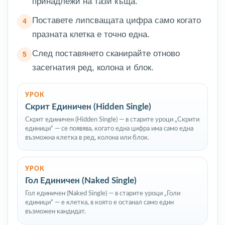
принадлежи на тази къща.
Поставете липсващата цифра само когато
празната клетка е точно една.
След поставянето сканирайте отново
засегнатия ред, колона и блок.
УРОК
Скрит Единичен (Hidden Single)
Скрит единичен (Hidden Single) — в старите уроци „Скрити
единици“ — се появява, когато една цифра има само една
възможна клетка в ред, колона или блок.
УРОК
Гол Единичен (Naked Single)
Гол единичен (Naked Single) — в старите уроци „Голи
единици“ — е клетка, в която е останал само един
възможен кандидат.