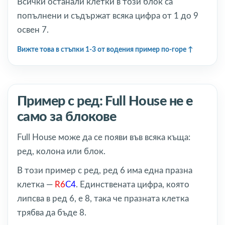
Всички останали клетки в този блок са
попълнени и съдържат всяка цифра от 1 до 9
освен 7.
Вижте това в стъпки 1-3 от водения пример по-горе
Пример с ред: Full House не е
само за блокове
Full House може да се появи във всяка къща:
ред, колона или блок.
В този пример с ред, ред 6 има една празна
клетка —
R6
C4
. Единствената цифра, която
липсва в ред 6, е 8, така че празната клетка
трябва да бъде 8.