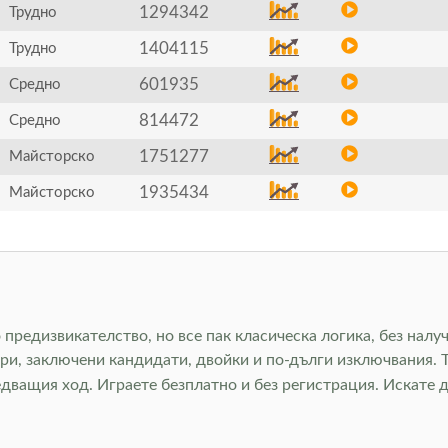
1294342
Трудно
1404115
Трудно
601935
Средно
814472
Средно
1751277
Майсторско
1935434
Майсторско
о предизвикателство, но все пак класическа логика, без нал
ри, заключени кандидати, двойки и по-дълги изключвания. Т
дващия ход. Играете безплатно и без регистрация. Искате 