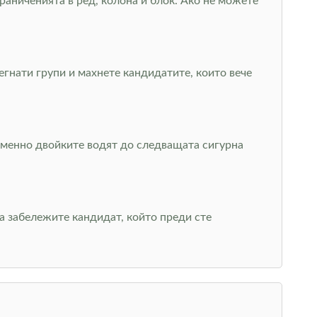
раниченията в ред, колона и блок. Ако не можете
гнати групи и махнете кандидатите, които вече
 именно двойките водят до следващата сигурна
да забележите кандидат, който преди сте