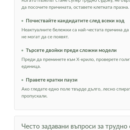
Когато пъзелът стане супер трудно судоку, не бър
да посочите причината, оставете клетката празна.
Почиствайте кандидатите след всеки ход
Неактуалните бележки са най-честата причина да 
не могат да се появят.
Търсете двойки преди сложни модели
Преди да преминете към Х-крило, проверете голи
единица.
Правете кратки паузи
Ако гледате едно поле твърде дълго, лесно спира
пропускали.
Често задавани въпроси за трудно