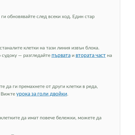
ги обновявайте след всеки ход. Един стар
станалите клетки на тази линия извън блока.
първата
втората част
о судоку — разгледайте
и
на
е да ги премахнете от други клетки в реда,
урока за голи двойки
. Вижте
.
 клетките да имат повече бележки, можете да