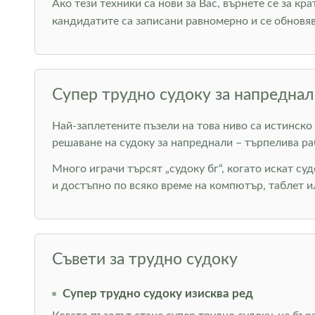
Ако тези техники са нови за Вас, върнете се за кр
кандидатите са записани равномерно и се обновяв
Супер трудно судоку за напреднал
Най-заплетените пъзели на това ниво са истинско
решаване на судоку за напреднали – търпелива ра
Много играчи търсят „судоку бг“, когато искат суд
и достъпно по всяко време на компютър, таблет и
Съвети за трудно судоку
Супер трудно судоку изисква ред