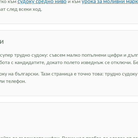
судоку средно ниво
урока за моливни мар
атко към
и към
ат след всеки ход.
и
 супер трудно судоку: съвсем малко попълнени цифри и дълги
бота с кандидатите, докато полето изведнъж се отключи. Бе
оку на български. Тази страница е точно това: трудно судок
ли телефон.