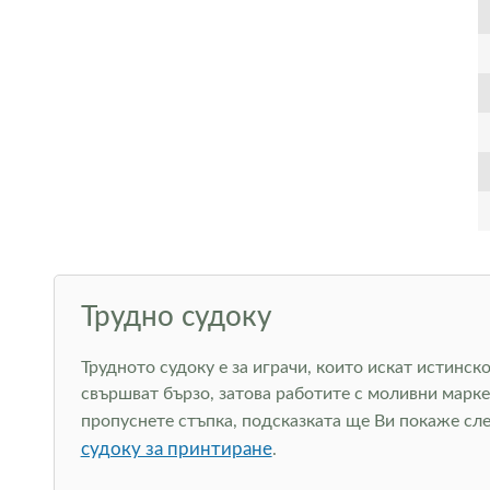
Трудно судоку
Трудното судоку е за играчи, които искат истинск
свършват бързо, затова работите с моливни марке
пропуснете стъпка, подсказката ще Ви покаже сле
судоку за принтиране
.