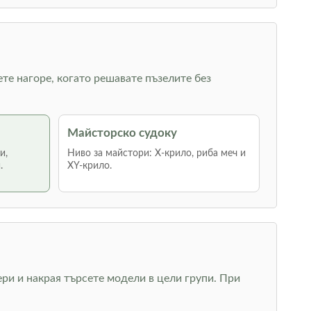
ете нагоре, когато решавате пъзелите без
Майсторско судоку
и,
Ниво за майстори: Х-крило, риба меч и
.
XY-крило.
ри и накрая търсете модели в цели групи. При