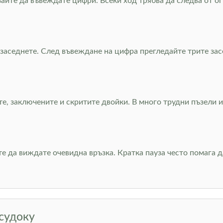
зайте да въвеждате цифри. Всеки ход трябва да следва от ог
заседнете. След въвеждане на цифра прегледайте трите засе
те, заключените и скритите двойки. В много трудни пъзели
те да виждате очевидна връзка. Кратка пауза често помага 
 судоку