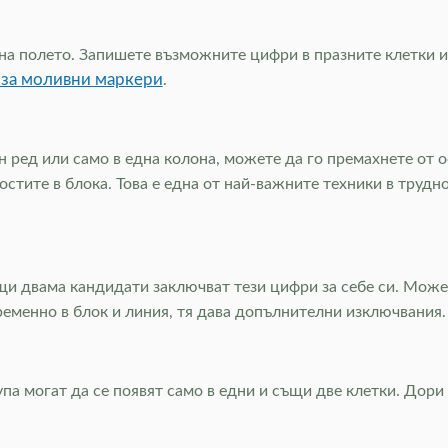
на полето. Запишете възможните цифри в празните клетки и 
 за моливни маркери
.
 ред или само в една колона, можете да го премахнете от о
стите в блока. Това е една от най-важните техники в трудн
ъщи двама кандидати заключват тези цифри за себе си. Может
ременно в блок и линия, тя дава допълнителни изключвания
упа могат да се появят само в едни и същи две клетки. Дори