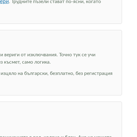
кери
. Трудните пъзели стават по-ясни, когато
 вериги от изключвания. Точно тук се учи
з късмет, само логика.
у изцяло на български, безплатно, без регистрация