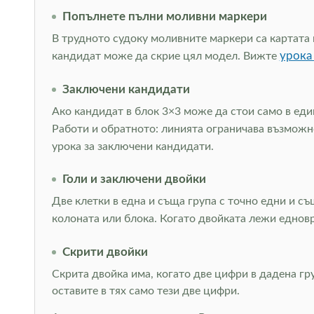
Попълнете пълни моливни маркери
В трудното судоку моливните маркери са картата 
урока
кандидат може да скрие цял модел. Вижте
Заключени кандидати
Ако кандидат в блок 3×3 може да стои само в един
Работи и обратното: линията ограничава възможно
урока за заключени кандидати.
Голи и заключени двойки
Две клетки в една и съща група с точно едни и с
колоната или блока. Когато двойката лежи еднов
Скрити двойки
Скрита двойка има, когато две цифри в дадена гр
оставите в тях само тези две цифри.