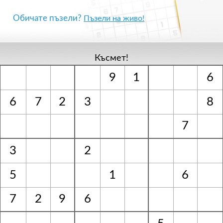
Обичате пъзели?
Пъзели на живо!
Късмет!
9
1
6
6
7
2
3
8
7
3
2
5
1
6
7
2
9
6