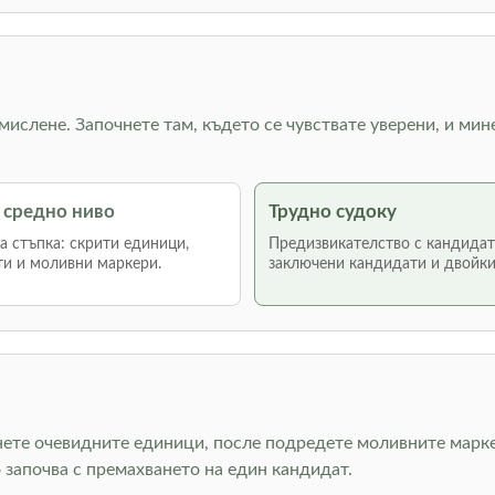
 мислене. Започнете там, където се чувствате уверени, и мин
 средно ниво
Трудно судоку
 стъпка: скрити единици,
Предизвикателство с кандидат
и и моливни маркери.
заключени кандидати и двойки
нете очевидните единици, после подредете моливните марке
 започва с премахването на един кандидат.