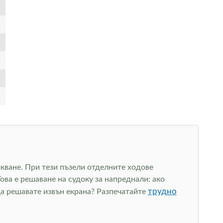
учкване. При тези пъзели отделните ходове
ова е решаване на судоку за напреднали: ако
трудно
да решавате извън екрана? Разпечатайте