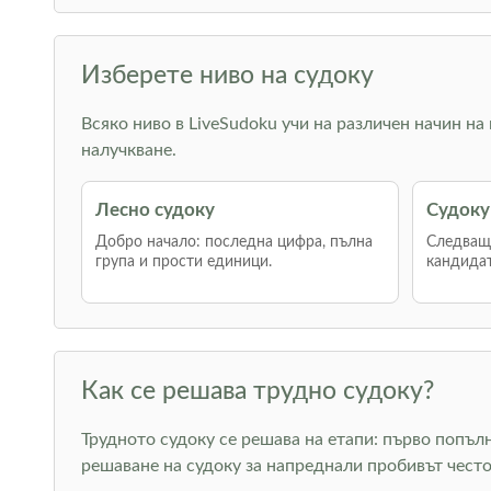
Изберете ниво на судоку
Всяко ниво в LiveSudoku учи на различен начин на
налучкване.
Лесно судоку
Судоку
Добро начало: последна цифра, пълна
Следваща
група и прости единици.
кандидат
Как се решава трудно судоку?
Трудното судоку се решава на етапи: първо попъл
решаване на судоку за напреднали пробивът често