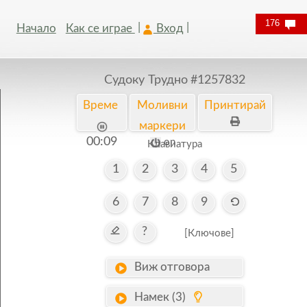
176
Начало
Как се играе
Вход
Судоку Трудно
#1257832
Време
Моливни
Принтирай
маркери
00:10
on
Kлавиатура
1
2
3
4
5
6
7
8
9
?
[Ключове]
Виж отговора
Намек (3)