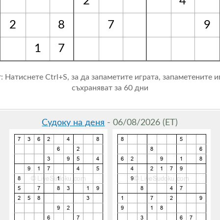
2
4
2
8
7
9
1
7
: Натиснете Ctrl+S, за да запаметите играта, запаметените и
съхраняват за 60 дни
Судоку на деня
- 06/08/2026 (ET)