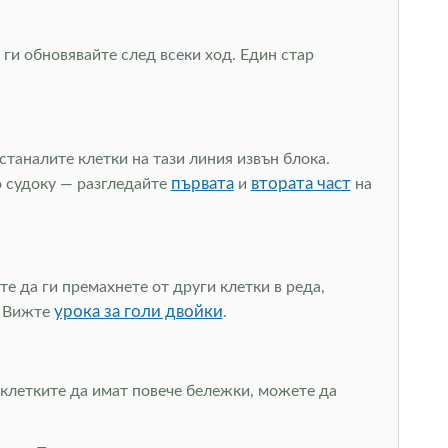
ги обновявайте след всеки ход. Един стар
станалите клетки на тази линия извън блока.
първата
втората част
о судоку — разгледайте
и
на
е да ги премахнете от други клетки в реда,
урока за голи двойки
. Вижте
.
 клетките да имат повече бележки, можете да