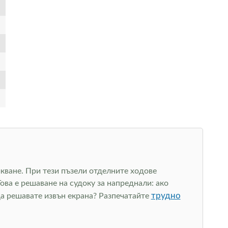
учкване. При тези пъзели отделните ходове
ова е решаване на судоку за напреднали: ако
трудно
да решавате извън екрана? Разпечатайте