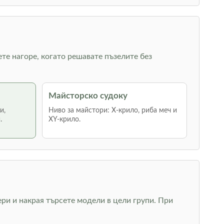
ете нагоре, когато решавате пъзелите без
Майсторско судоку
и,
Ниво за майстори: Х-крило, риба меч и
.
XY-крило.
ри и накрая търсете модели в цели групи. При