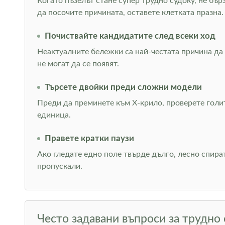
Когато пъзелът стане супер трудно судоку, не бър
да посочите причината, оставете клетката празна.
Почиствайте кандидатите след всеки ход
Неактуалните бележки са най-честата причина да 
не могат да се появят.
Търсете двойки преди сложни модели
Преди да преминете към Х-крило, проверете голи
единица.
Правете кратки паузи
Ако гледате едно поле твърде дълго, лесно спира
пропускали.
Често задавани въпроси за трудно