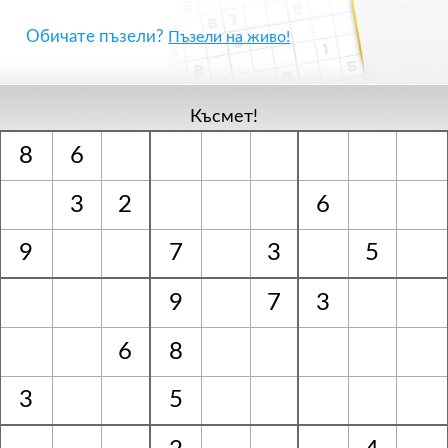
Обичате пъзели?
Пъзели на живо!
Късмет!
8
6
3
2
6
9
7
3
5
9
7
3
6
8
3
5