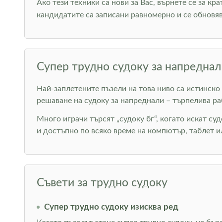
Ако тези техники са нови за Вас, върнете се за кр
кандидатите са записани равномерно и се обновяв
Супер трудно судоку за напреднал
Най-заплетените пъзели на това ниво са истинско
решаване на судоку за напреднали – търпелива ра
Много играчи търсят „судоку бг“, когато искат суд
и достъпно по всяко време на компютър, таблет и
Съвети за трудно судоку
Супер трудно судоку изисква ред