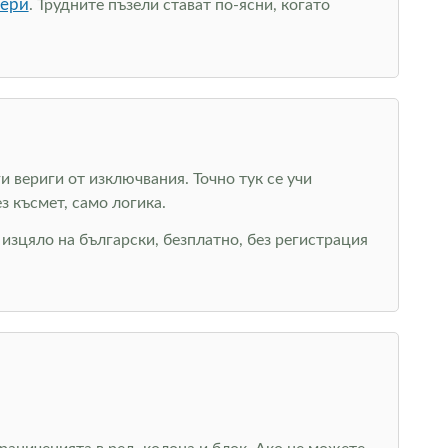
кери
. Трудните пъзели стават по-ясни, когато
 вериги от изключвания. Точно тук се учи
з късмет, само логика.
у изцяло на български, безплатно, без регистрация