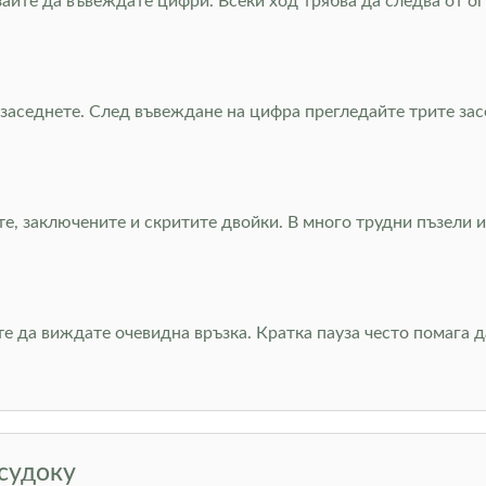
зайте да въвеждате цифри. Всеки ход трябва да следва от ог
заседнете. След въвеждане на цифра прегледайте трите засе
те, заключените и скритите двойки. В много трудни пъзели
те да виждате очевидна връзка. Кратка пауза често помага 
 судоку