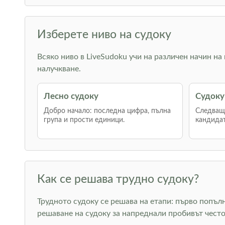
Изберете ниво на судоку
Всяко ниво в LiveSudoku учи на различен начин на
налучкване.
Лесно судоку
Судоку
Добро начало: последна цифра, пълна
Следваща
група и прости единици.
кандидат
Как се решава трудно судоку?
Трудното судоку се решава на етапи: първо попъл
решаване на судоку за напреднали пробивът често