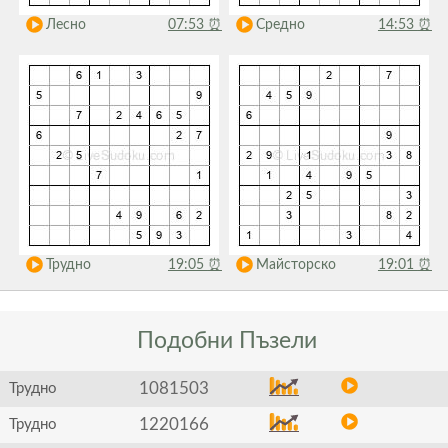
Лесно
07:53
⏰
Средно
14:53
⏰
Трудно
19:05
⏰
Майсторско
19:01
⏰
Подобни
Пъзели
1081503
Трудно
1220166
Трудно