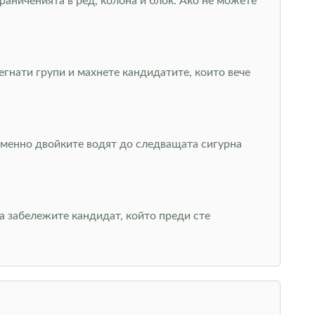
раниченията в ред, колона и блок. Ако не можете
гнати групи и махнете кандидатите, които вече
 именно двойките водят до следващата сигурна
да забележите кандидат, който преди сте