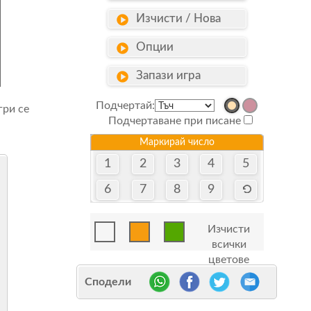
Изчисти / Нова
Опции
Запази игра
Подчертай:
гри се
Подчертаване при писане
Маркирай число
1
2
3
4
5
6
7
8
9
Изчисти
всички
цветове
Сподели