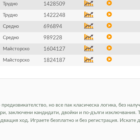
1428509
Трудно
1422248
Трудно
696894
Средно
989228
Средно
1604127
Майсторско
1824187
Майсторско
о предизвикателство, но все пак класическа логика, без нал
ри, заключени кандидати, двойки и по-дълги изключвания. Т
дващия ход. Играете безплатно и без регистрация. Искате 