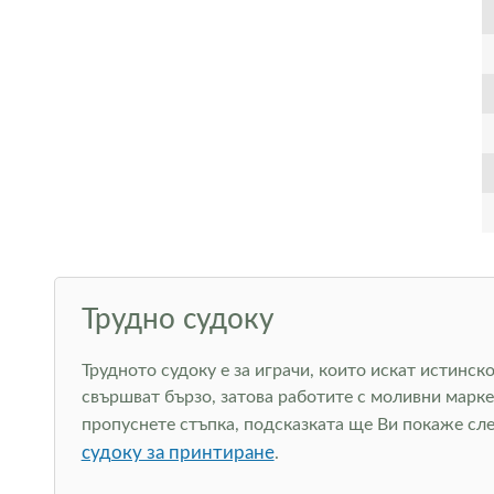
Трудно судоку
Трудното судоку е за играчи, които искат истинск
свършват бързо, затова работите с моливни марке
пропуснете стъпка, подсказката ще Ви покаже сле
судоку за принтиране
.