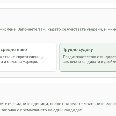
 мислене. Започнете там, където се чувствате уверени, и мин
 средно ниво
Трудно судоку
 стъпка: скрити единици,
Предизвикателство с кандидат
и и моливни маркери.
заключени кандидати и двойки
нете очевидните единици, после подредете моливните марке
 започва с премахването на един кандидат.