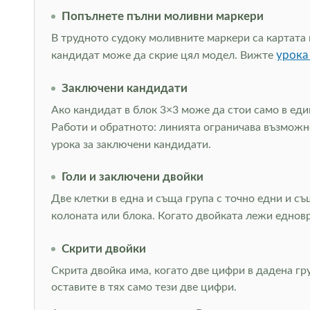
Попълнете пълни моливни маркери
В трудното судоку моливните маркери са картата 
урока
кандидат може да скрие цял модел. Вижте
Заключени кандидати
Ако кандидат в блок 3×3 може да стои само в един
Работи и обратното: линията ограничава възможно
урока за заключени кандидати.
Голи и заключени двойки
Две клетки в една и съща група с точно едни и с
колоната или блока. Когато двойката лежи еднов
Скрити двойки
Скрита двойка има, когато две цифри в дадена гр
оставите в тях само тези две цифри.