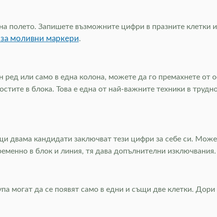
на полето. Запишете възможните цифри в празните клетки и 
 за моливни маркери
.
 ред или само в една колона, можете да го премахнете от о
стите в блока. Това е една от най-важните техники в трудн
ъщи двама кандидати заключват тези цифри за себе си. Может
ременно в блок и линия, тя дава допълнителни изключвания
упа могат да се появят само в едни и същи две клетки. Дори