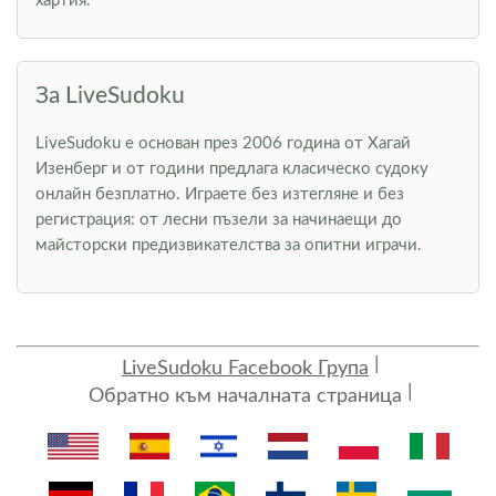
хартия.
За LiveSudoku
LiveSudoku е основан през 2006 година от Хагай
Изенберг и от години предлага класическо судоку
онлайн безплатно. Играете без изтегляне и без
регистрация: от лесни пъзели за начинаещи до
майсторски предизвикателства за опитни играчи.
LiveSudoku Facebook Група
Обратно към началната страница