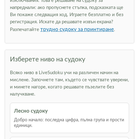
изключвания. Това е решаване на судоку за
напреднали: ако пропуснете стъпка, подсказката ще
Ви покаже следващия ход. Играете безплатно и без
регистрация. Искате да решавате извън екрана?
трудно судоку за принтиране
Разпечатайте
.
Изберете ниво на судоку
Всяко ниво в LiveSudoku учи на различен начин на
мислене. Започнете там, където се чувствате уверени,
и минете нагоре, когато решавате пъзелите без
налучкване.
Лесно судоку
Добро начало: последна цифра, пълна група и прости
единици.