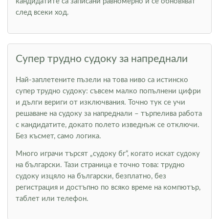
кандидатите са записани равномерно и се обновяват
след всеки ход.
Супер трудно судоку за напреднали
Най-заплетените пъзели на това ниво са истинско
супер трудно судоку: съвсем малко попълнени цифри
и дълги вериги от изключвания. Точно тук се учи
решаване на судоку за напреднали – търпелива работа
с кандидатите, докато полето изведнъж се отключи.
Без късмет, само логика.
Много играчи търсят „судоку бг“, когато искат судоку
на български. Тази страница е точно това: трудно
судоку изцяло на български, безплатно, без
регистрация и достъпно по всяко време на компютър,
таблет или телефон.