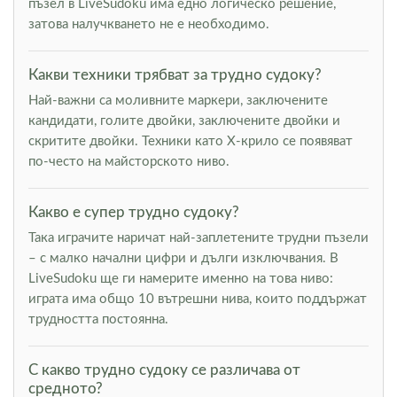
пъзел в LiveSudoku има едно логическо решение,
затова налучкването не е необходимо.
Какви техники трябват за трудно судоку?
Най-важни са моливните маркери, заключените
кандидати, голите двойки, заключените двойки и
скритите двойки. Техники като Х-крило се появяват
по-често на майсторското ниво.
Какво е супер трудно судоку?
Така играчите наричат най-заплетените трудни пъзели
– с малко начални цифри и дълги изключвания. В
LiveSudoku ще ги намерите именно на това ниво:
играта има общо 10 вътрешни нива, които поддържат
трудността постоянна.
С какво трудно судоку се различава от
средното?