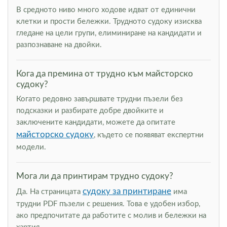
В средното ниво много ходове идват от единични
клетки и прости бележки. Трудното судоку изисква
гледане на цели групи, елиминиране на кандидати и
разпознаване на двойки.
Кога да премина от трудно към майсторско
судоку?
Когато редовно завършвате трудни пъзели без
подсказки и разбирате добре двойките и
заключените кандидати, можете да опитате
майсторско судоку
, където се появяват експертни
модели.
Мога ли да принтирам трудно судоку?
судоку за принтиране
Да. На страницата
има
трудни PDF пъзели с решения. Това е удобен избор,
ако предпочитате да работите с молив и бележки на