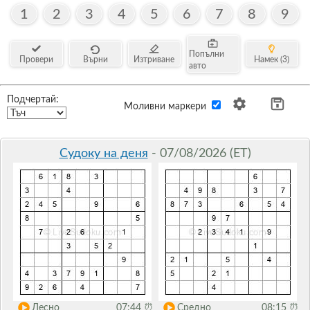
1
2
3
4
5
6
7
8
9
Попълни
Провери
Върни
Изтриване
Намек (3)
авто
Подчертай:
Моливни маркери
Судоку на деня
- 07/08/2026 (ET)
Лесно
07:44
⏰
Средно
08:15
⏰