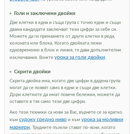
Голи и заключени двойки
Две клетки в една и съща група с точно едни и същи
двама кандидати заключват тези цифри за себе си.
Можете да ги премахнете от други клетки в реда,
колоната или блока. Когато двойката лежи
едновременно в блок и линия, тя дава допълнителни
урока за голи двойки
изключвания. Вижте
.
Скрити двойки
Скрита двойка има, когато две цифри в дадена група
могат да се появят само в едни и същи две клетки.
Дори клетките да имат повече бележки, можете да
оставите в тях само тези две цифри.
Ако тези техники са нови за Вас, върнете се за кратко
судоку средно ниво
урока за моливни
към
и към
маркери
. Трудните пъзели стават по-ясни, когато