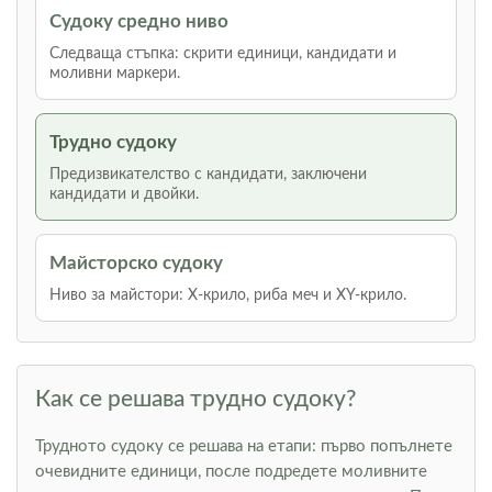
Судоку средно ниво
Следваща стъпка: скрити единици, кандидати и
моливни маркери.
Трудно судоку
Предизвикателство с кандидати, заключени
кандидати и двойки.
Майсторско судоку
Ниво за майстори: Х-крило, риба меч и XY-крило.
Как се решава трудно судоку?
Трудното судоку се решава на етапи: първо попълнете
очевидните единици, после подредете моливните