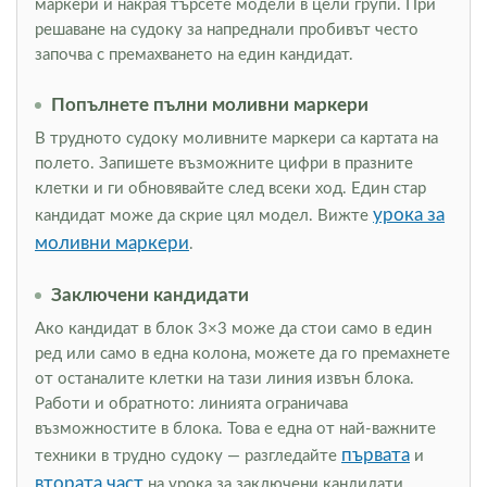
маркери и накрая търсете модели в цели групи. При
решаване на судоку за напреднали пробивът често
започва с премахването на един кандидат.
Попълнете пълни моливни маркери
В трудното судоку моливните маркери са картата на
полето. Запишете възможните цифри в празните
клетки и ги обновявайте след всеки ход. Един стар
урока за
кандидат може да скрие цял модел. Вижте
моливни маркери
.
Заключени кандидати
Ако кандидат в блок 3×3 може да стои само в един
ред или само в една колона, можете да го премахнете
от останалите клетки на тази линия извън блока.
Работи и обратното: линията ограничава
възможностите в блока. Това е една от най-важните
първата
техники в трудно судоку — разгледайте
и
втората част
на урока за заключени кандидати.