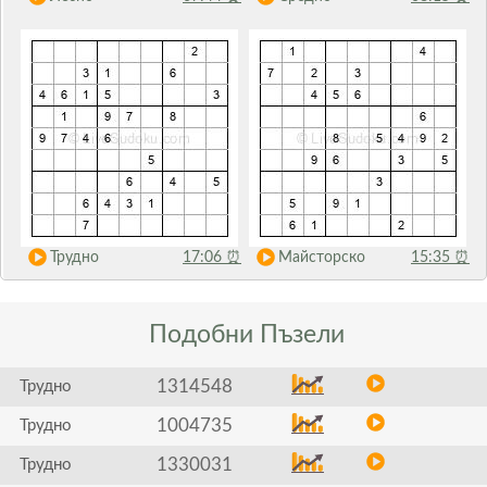
Трудно
17:06
⏰
Майсторско
15:35
⏰
Подобни
Пъзели
1314548
Трудно
1004735
Трудно
1330031
Трудно