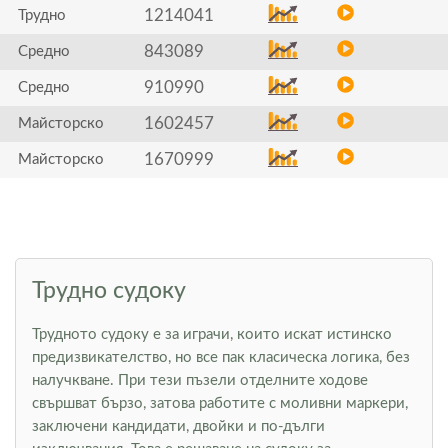
1214041
Трудно
843089
Средно
910990
Средно
1602457
Майсторско
1670999
Майсторско
Трудно судоку
Трудното судоку е за играчи, които искат истинско
предизвикателство, но все пак класическа логика, без
налучкване. При тези пъзели отделните ходове
свършват бързо, затова работите с моливни маркери,
заключени кандидати, двойки и по-дълги