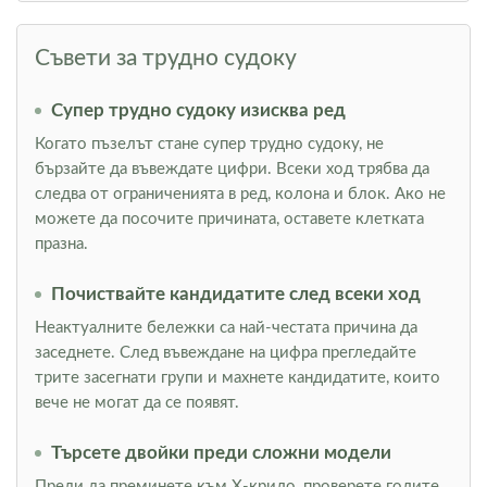
Съвети за трудно судоку
Супер трудно судоку изисква ред
Когато пъзелът стане супер трудно судоку, не
бързайте да въвеждате цифри. Всеки ход трябва да
следва от ограниченията в ред, колона и блок. Ако не
можете да посочите причината, оставете клетката
празна.
Почиствайте кандидатите след всеки ход
Неактуалните бележки са най-честата причина да
заседнете. След въвеждане на цифра прегледайте
трите засегнати групи и махнете кандидатите, които
вече не могат да се появят.
Търсете двойки преди сложни модели
Преди да преминете към Х-крило, проверете голите,