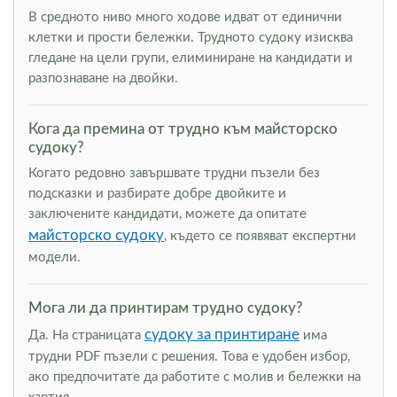
В средното ниво много ходове идват от единични
клетки и прости бележки. Трудното судоку изисква
гледане на цели групи, елиминиране на кандидати и
разпознаване на двойки.
Кога да премина от трудно към майсторско
судоку?
Когато редовно завършвате трудни пъзели без
подсказки и разбирате добре двойките и
заключените кандидати, можете да опитате
майсторско судоку
, където се появяват експертни
модели.
Мога ли да принтирам трудно судоку?
судоку за принтиране
Да. На страницата
има
трудни PDF пъзели с решения. Това е удобен избор,
ако предпочитате да работите с молив и бележки на