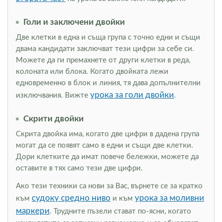
Голи и заключени двойки
Две клетки в една и съща група с точно едни и същи
двама кандидати заключват тези цифри за себе си.
Можете да ги премахнете от други клетки в реда,
колоната или блока. Когато двойката лежи
едновременно в блок и линия, тя дава допълнителни
урока за голи двойки
изключвания. Вижте
.
Скрити двойки
Скрита двойка има, когато две цифри в дадена група
могат да се появят само в едни и същи две клетки.
Дори клетките да имат повече бележки, можете да
оставите в тях само тези две цифри.
Ако тези техники са нови за Вас, върнете се за кратко
судоку средно ниво
урока за моливни
към
и към
маркери
. Трудните пъзели стават по-ясни, когато