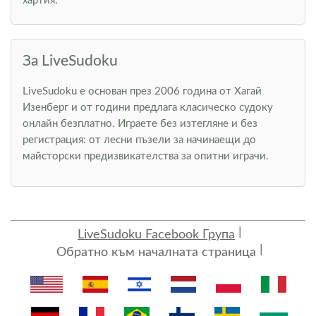
хартия.
За LiveSudoku
LiveSudoku е основан през 2006 година от Хагай
Изенберг и от години предлага класическо судоку
онлайн безплатно. Играете без изтегляне и без
регистрация: от лесни пъзели за начинаещи до
майсторски предизвикателства за опитни играчи.
LiveSudoku Facebook Група
Обратно към началната страница