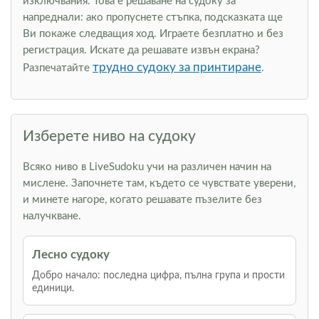
изключвания. Това е решаване на судоку за
напреднали: ако пропуснете стъпка, подсказката ще
Ви покаже следващия ход. Играете безплатно и без
регистрация. Искате да решавате извън екрана?
трудно судоку за принтиране
Разпечатайте
.
Изберете ниво на судоку
Всяко ниво в LiveSudoku учи на различен начин на
мислене. Започнете там, където се чувствате уверени,
и минете нагоре, когато решавате пъзелите без
налучкване.
Лесно судоку
Добро начало: последна цифра, пълна група и прости
единици.