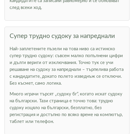
кандидатите са записани равномерно и се обновяват
след всеки ход.
Супер трудно судоку за напреднали
Най-заплетените пъзели на това ниво са истинско
супер трудно судоку: съвсем малко попълнени цифри
и дълги вериги от изключвания. Точно тук се учи
решаване на судоку за напреднали – търпелива работа
с кандидатите, докато полето изведнъж се отключи.
Без късмет, само логика.
Много играчи търсят „судоку бг“, когато искат судоку
на български. Тази страница е точно това: трудно
судоку изцяло на български, безплатно, без
регистрация и достъпно по всяко време на компютър,
таблет или телефон.