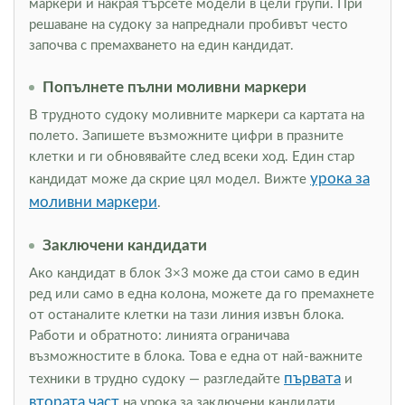
маркери и накрая търсете модели в цели групи. При
решаване на судоку за напреднали пробивът често
започва с премахването на един кандидат.
Попълнете пълни моливни маркери
В трудното судоку моливните маркери са картата на
полето. Запишете възможните цифри в празните
клетки и ги обновявайте след всеки ход. Един стар
урока за
кандидат може да скрие цял модел. Вижте
моливни маркери
.
Заключени кандидати
Ако кандидат в блок 3×3 може да стои само в един
ред или само в една колона, можете да го премахнете
от останалите клетки на тази линия извън блока.
Работи и обратното: линията ограничава
възможностите в блока. Това е една от най-важните
първата
техники в трудно судоку — разгледайте
и
втората част
на урока за заключени кандидати.