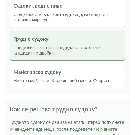
Судоку средно ниво
Следваща стъпка: скрити единици, кандидати и
моливни маркери.
Трудно судоку
Предизвикателство с кандидати, заключени
кандидати и двойки.
Майсторско судоку
Ниво за майстори: Х-крило, риба меч и XY-крило.
Как се решава трудно судоку?
Трудното судоку се решава на етапи: първо попълнете
очевидните единици, после подредете моливните