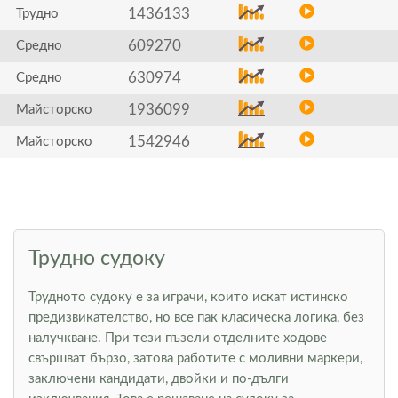
1436133
Трудно
609270
Средно
630974
Средно
1936099
Майсторско
1542946
Майсторско
Трудно судоку
Трудното судоку е за играчи, които искат истинско
предизвикателство, но все пак класическа логика, без
налучкване. При тези пъзели отделните ходове
свършват бързо, затова работите с моливни маркери,
заключени кандидати, двойки и по-дълги