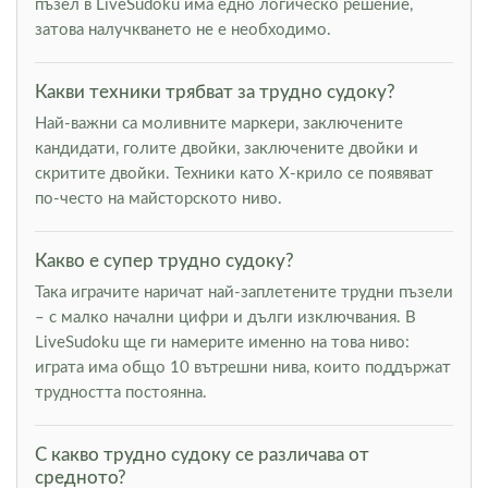
пъзел в LiveSudoku има едно логическо решение,
затова налучкването не е необходимо.
Какви техники трябват за трудно судоку?
Най-важни са моливните маркери, заключените
кандидати, голите двойки, заключените двойки и
скритите двойки. Техники като Х-крило се появяват
по-често на майсторското ниво.
Какво е супер трудно судоку?
Така играчите наричат най-заплетените трудни пъзели
– с малко начални цифри и дълги изключвания. В
LiveSudoku ще ги намерите именно на това ниво:
играта има общо 10 вътрешни нива, които поддържат
трудността постоянна.
С какво трудно судоку се различава от
средното?