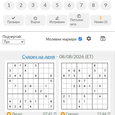
1
2
3
4
5
6
7
8
9
Попълни
Провери
Върни
Изтриване
Намек (3)
авто
Подчертай:
Моливни маркери
Судоку на деня
- 08/08/2026 (ET)
Лесно
07:41
⏰
Средно
12:44
⏰