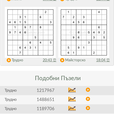
Трудно
20:43
⏰
Майсторско
18:04
⏰
Подобни
Пъзели
1217967
Трудно
1488651
Трудно
1189706
Трудно