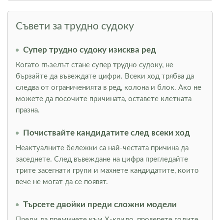
Съвети за трудно судоку
Супер трудно судоку изисква ред
Когато пъзелът стане супер трудно судоку, не
бързайте да въвеждате цифри. Всеки ход трябва да
следва от ограниченията в ред, колона и блок. Ако не
можете да посочите причината, оставете клетката
празна.
Почиствайте кандидатите след всеки ход
Неактуалните бележки са най-честата причина да
заседнете. След въвеждане на цифра прегледайте
трите засегнати групи и махнете кандидатите, които
вече не могат да се появят.
Търсете двойки преди сложни модели
Преди да преминете към Х-крило, проверете голите,