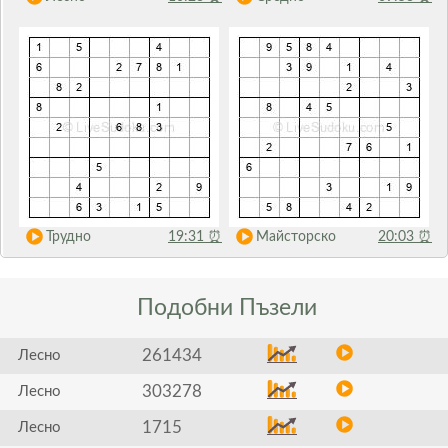
Трудно
19:31
⏰
Майсторско
20:03
⏰
Подобни
Пъзели
261434
Лесно
303278
Лесно
1715
Лесно