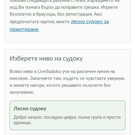
показва следващата разумна стъпка, а връщането на
ход Ви помага бързо да поправите грешка. Играете
безплатно в браузъра, без регистрация. Ако
лесно судоку за
предпочитате хартия, вижте
принтиране
.
Изберете ниво на судоку
Всяко ниво в LiveSudoku учи на различен начин на
мислене. Започнете там, където се чувствате уверени,
и минете нагоре, когато решавате пъзелите без
налучкване.
Лесно судоку
Добро начало: последна цифра, пълна група и прости
единици.