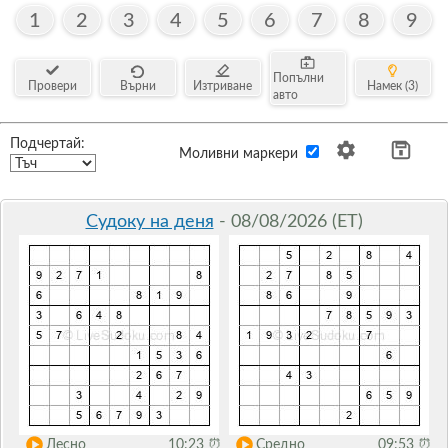
1
2
3
4
5
6
7
8
9
Попълни
Провери
Върни
Изтриване
Намек (3)
авто
Подчертай:
Моливни маркери
Судоку на деня
- 08/08/2026 (ET)
Лесно
10:23
⏰
Средно
09:53
⏰