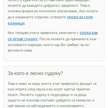
Когато в една клетка остава само един кандидат,
можете да въведете цифрата с увереност. Това е
основна форма на логическо изключване. Ако искате
урока за голи
да я упражните отделно, отворете
единици
.
урока как
Ако тепърва учите правилата, започнете с
се играе судоку
. После можете да преминете към
моливните маркери, които ще Ви трябват на по-
високите нива.
За кого е лесно судоку?
Това е ниво за хора, които учат правилата, връщат се
към играта след пауза или искат кратък приятен
пъзел. Лесното судоку е подходящо и за деца,
защото не изисква смятане: цифрите са символи, а
най-важни са наблюдението и изключването.