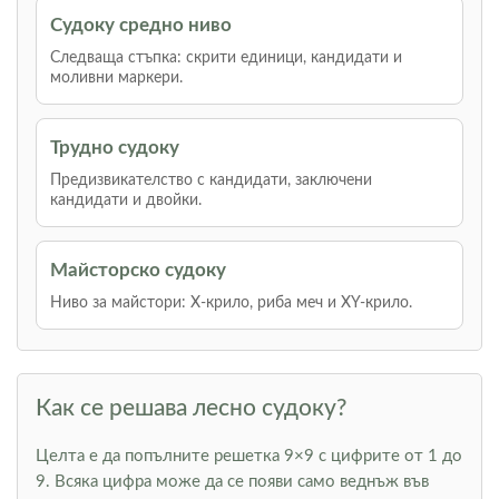
Судоку средно ниво
Следваща стъпка: скрити единици, кандидати и
моливни маркери.
Трудно судоку
Предизвикателство с кандидати, заключени
кандидати и двойки.
Майсторско судоку
Ниво за майстори: Х-крило, риба меч и XY-крило.
Как се решава лесно судоку?
Целта е да попълните решетка 9×9 с цифрите от 1 до
9. Всяка цифра може да се появи само веднъж във