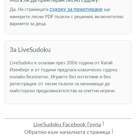
Мога ли да принтирам лесно судоку?
судоку за принтиране
Да. На страницата
ще
намерите лесни PDF пъзели с решения, включително
варианти за деца.
За LiveSudoku
LiveSudoku е основан през 2006 година от Хагай
Изенберг и от години предлага класическо судоку
онлайн безплатно. Играете без изтегляне и без
регистрация: от лесни пъзели за начинаещи до
майсторски предизвикателства за опитни играчи.
LiveSudoku Facebook Група
Обратно към началната страница