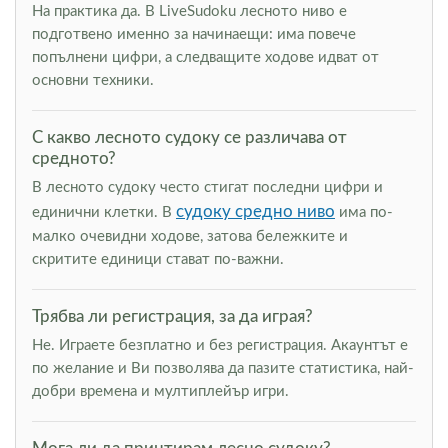
На практика да. В LiveSudoku лесното ниво е
подготвено именно за начинаещи: има повече
попълнени цифри, а следващите ходове идват от
основни техники.
С какво лесното судоку се различава от
средното?
В лесното судоку често стигат последни цифри и
судоку средно ниво
единични клетки. В
има по-
малко очевидни ходове, затова бележките и
скритите единици стават по-важни.
Трябва ли регистрация, за да играя?
Не. Играете безплатно и без регистрация. Акаунтът е
по желание и Ви позволява да пазите статистика, най-
добри времена и мултиплейър игри.