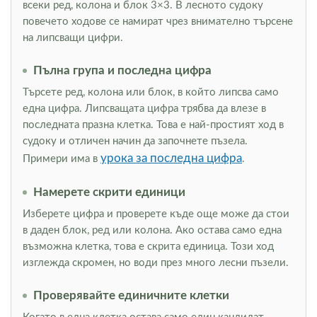
всеки ред, колона и блок 3×3. В лесното судоку
повечето ходове се намират чрез внимателно търсене
на липсващи цифри.
Пълна група и последна цифра
Търсете ред, колона или блок, в който липсва само
една цифра. Липсващата цифра трябва да влезе в
последната празна клетка. Това е най-простият ход в
судоку и отличен начин да започнете пъзела.
урока за последна цифра
Примери има в
.
Намерете скрити единици
Изберете цифра и проверете къде още може да стои
в даден блок, ред или колона. Ако остава само една
възможна клетка, това е скрита единица. Този ход
изглежда скромен, но води през много лесни пъзели.
Проверявайте единичните клетки