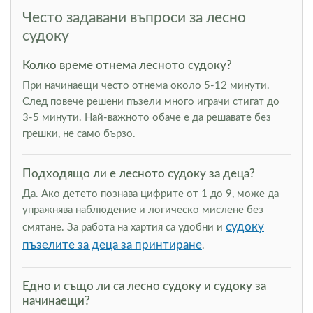
Често задавани въпроси за лесно
судоку
Колко време отнема лесното судоку?
При начинаещи често отнема около 5-12 минути.
След повече решени пъзели много играчи стигат до
3-5 минути. Най-важното обаче е да решавате без
грешки, не само бързо.
Подходящо ли е лесното судоку за деца?
Да. Ако детето познава цифрите от 1 до 9, може да
упражнява наблюдение и логическо мислене без
судоку
смятане. За работа на хартия са удобни и
пъзелите за деца за принтиране
.
Едно и също ли са лесно судоку и судоку за
начинаещи?