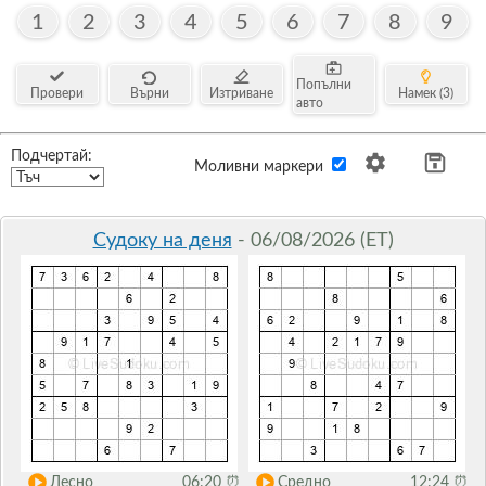
1
2
3
4
5
6
7
8
9
Попълни
Провери
Върни
Изтриване
Намек (3)
авто
Подчертай:
Моливни маркери
Судоку на деня
- 06/08/2026 (ET)
Лесно
06:20
⏰
Средно
12:24
⏰