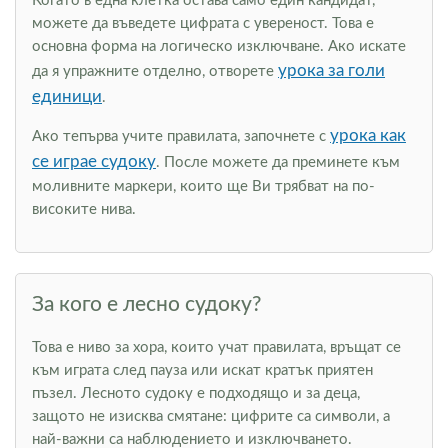
Когато в една клетка остава само един кандидат,
можете да въведете цифрата с увереност. Това е
основна форма на логическо изключване. Ако искате
урока за голи
да я упражните отделно, отворете
единици
.
урока как
Ако тепърва учите правилата, започнете с
се играе судоку
. После можете да преминете към
моливните маркери, които ще Ви трябват на по-
високите нива.
За кого е лесно судоку?
Това е ниво за хора, които учат правилата, връщат се
към играта след пауза или искат кратък приятен
пъзел. Лесното судоку е подходящо и за деца,
защото не изисква смятане: цифрите са символи, а
най-важни са наблюдението и изключването.