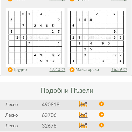
Трудно
17:40
⏰
Майсторско
16:59
⏰
Подобни
Пъзели
490818
Лесно
63706
Лесно
32678
Лесно