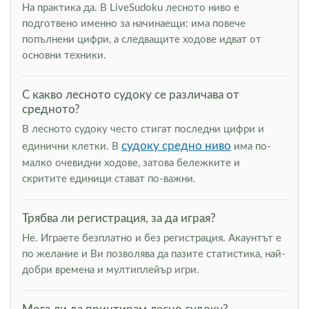
На практика да. В LiveSudoku лесното ниво е
подготвено именно за начинаещи: има повече
попълнени цифри, а следващите ходове идват от
основни техники.
С какво лесното судоку се различава от
средното?
В лесното судоку често стигат последни цифри и
судоку средно ниво
единични клетки. В
има по-
малко очевидни ходове, затова бележките и
скритите единици стават по-важни.
Трябва ли регистрация, за да играя?
Не. Играете безплатно и без регистрация. Акаунтът е
по желание и Ви позволява да пазите статистика, най-
добри времена и мултиплейър игри.