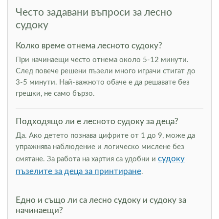
Често задавани въпроси за лесно
судоку
Колко време отнема лесното судоку?
При начинаещи често отнема около 5-12 минути.
След повече решени пъзели много играчи стигат до
3-5 минути. Най-важното обаче е да решавате без
грешки, не само бързо.
Подходящо ли е лесното судоку за деца?
Да. Ако детето познава цифрите от 1 до 9, може да
упражнява наблюдение и логическо мислене без
судоку
смятане. За работа на хартия са удобни и
пъзелите за деца за принтиране
.
Едно и също ли са лесно судоку и судоку за
начинаещи?