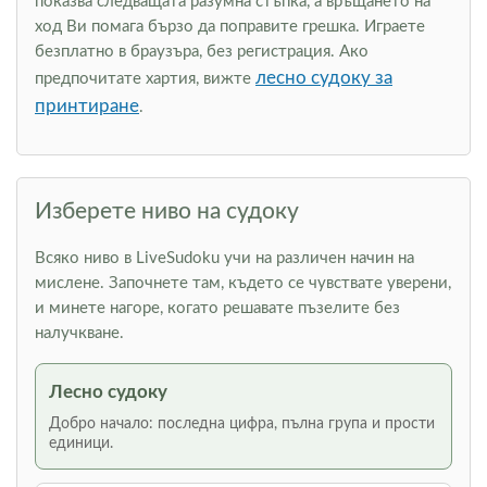
показва следващата разумна стъпка, а връщането на
ход Ви помага бързо да поправите грешка. Играете
безплатно в браузъра, без регистрация. Ако
лесно судоку за
предпочитате хартия, вижте
принтиране
.
Изберете ниво на судоку
Всяко ниво в LiveSudoku учи на различен начин на
мислене. Започнете там, където се чувствате уверени,
и минете нагоре, когато решавате пъзелите без
налучкване.
Лесно судоку
Добро начало: последна цифра, пълна група и прости
единици.