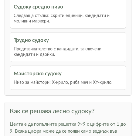
Судоку средно ниво
Следваща стъпка: скрити единици, кандидати и
моливни маркери.
Трудно судоку
Предизвикателство с кандидати, заключени
кандидати и двойки.
Майсторско судоку
Ниво за майстори: Х-крило, риба меч и XY-крило.
Как се решава лесно судоку?
Целта е да попълните решетка 9×9 с цифрите от 1 до
9. Всяка цифра може да се появи само веднъж във