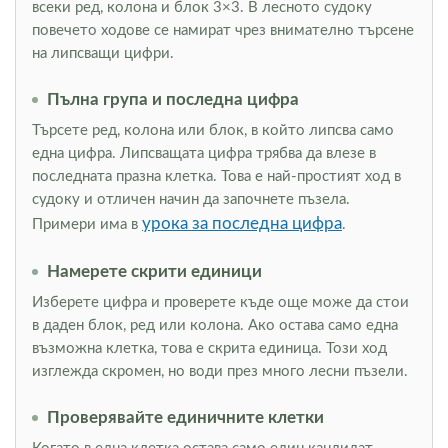
всеки ред, колона и блок 3×3. В лесното судоку
повечето ходове се намират чрез внимателно търсене
на липсващи цифри.
Пълна група и последна цифра
Търсете ред, колона или блок, в който липсва само
една цифра. Липсващата цифра трябва да влезе в
последната празна клетка. Това е най-простият ход в
судоку и отличен начин да започнете пъзела.
урока за последна цифра
Примери има в
.
Намерете скрити единици
Изберете цифра и проверете къде още може да стои
в даден блок, ред или колона. Ако остава само една
възможна клетка, това е скрита единица. Този ход
изглежда скромен, но води през много лесни пъзели.
Проверявайте единичните клетки