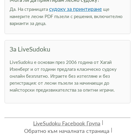
Мога ли да принтирам лесно судоку?
судоку за принтиране
Да. На страницата
ще
намерите лесни PDF пъзели с решения, включително
варианти за деца.
За LiveSudoku
LiveSudoku е основан през 2006 година от Хагай
Изенберг и от години предлага класическо судоку
онлайн безплатно. Играете без изтегляне и без
регистрация: от лесни пъзели за начинаещи до
майсторски предизвикателства за опитни играчи.
LiveSudoku Facebook Група
Обратно към началната страница