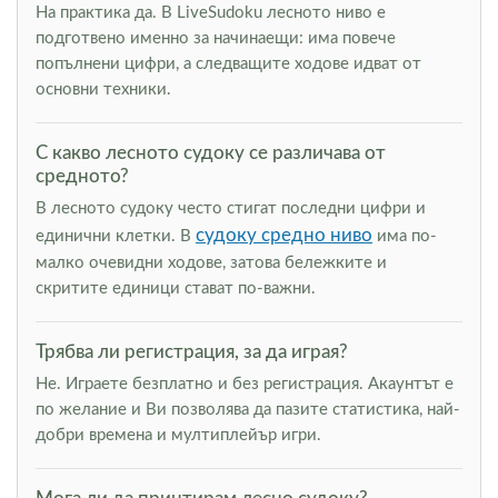
На практика да. В LiveSudoku лесното ниво е
подготвено именно за начинаещи: има повече
попълнени цифри, а следващите ходове идват от
основни техники.
С какво лесното судоку се различава от
средното?
В лесното судоку често стигат последни цифри и
судоку средно ниво
единични клетки. В
има по-
малко очевидни ходове, затова бележките и
скритите единици стават по-важни.
Трябва ли регистрация, за да играя?
Не. Играете безплатно и без регистрация. Акаунтът е
по желание и Ви позволява да пазите статистика, най-
добри времена и мултиплейър игри.