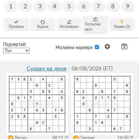
1
2
3
4
5
6
7
8
9
Попълни
Провери
Върни
Изтриване
Намек (3)
авто
Подчертай:
Моливни маркери
Судоку на деня
- 06/08/2026 (ET)
Лесно
08:11
⏰
Средно
14:50
⏰