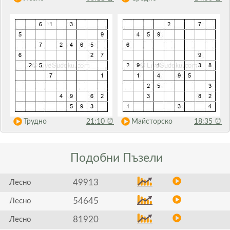
Трудно
21:10
⏰
Майсторско
18:35
⏰
Подобни
Пъзели
49913
Лесно
54645
Лесно
81920
Лесно