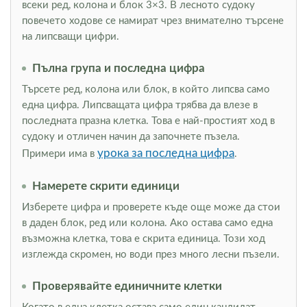
всеки ред, колона и блок 3×3. В лесното судоку
повечето ходове се намират чрез внимателно търсене
на липсващи цифри.
Пълна група и последна цифра
Търсете ред, колона или блок, в който липсва само
една цифра. Липсващата цифра трябва да влезе в
последната празна клетка. Това е най-простият ход в
судоку и отличен начин да започнете пъзела.
урока за последна цифра
Примери има в
.
Намерете скрити единици
Изберете цифра и проверете къде още може да стои
в даден блок, ред или колона. Ако остава само една
възможна клетка, това е скрита единица. Този ход
изглежда скромен, но води през много лесни пъзели.
Проверявайте единичните клетки