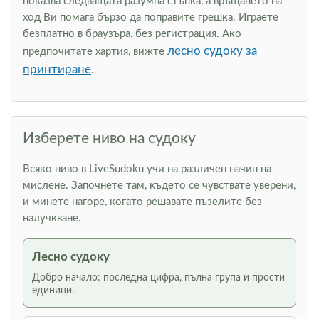
показва следващата разумна стъпка, а връщането на
ход Ви помага бързо да поправите грешка. Играете
безплатно в браузъра, без регистрация. Ако
лесно судоку за
предпочитате хартия, вижте
принтиране
.
Изберете ниво на судоку
Всяко ниво в LiveSudoku учи на различен начин на
мислене. Започнете там, където се чувствате уверени,
и минете нагоре, когато решавате пъзелите без
налучкване.
Лесно судоку
Добро начало: последна цифра, пълна група и прости
единици.