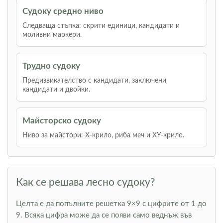
Судоку средно ниво
Следваща стъпка: скрити единици, кандидати и
моливни маркери.
Трудно судоку
Предизвикателство с кандидати, заключени
кандидати и двойки.
Майсторско судоку
Ниво за майстори: Х-крило, риба меч и XY-крило.
Как се решава лесно судоку?
Целта е да попълните решетка 9×9 с цифрите от 1 до
9. Всяка цифра може да се появи само веднъж във