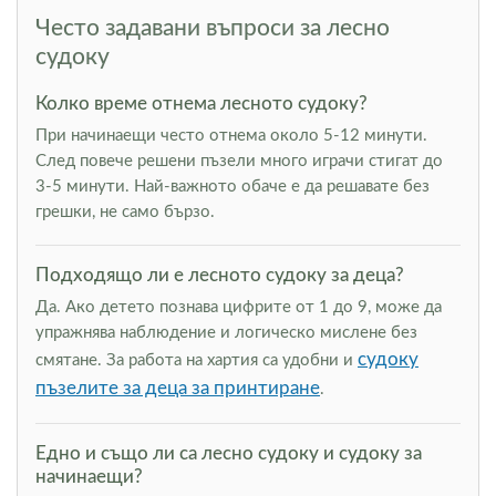
Често задавани въпроси за лесно
судоку
Колко време отнема лесното судоку?
При начинаещи често отнема около 5-12 минути.
След повече решени пъзели много играчи стигат до
3-5 минути. Най-важното обаче е да решавате без
грешки, не само бързо.
Подходящо ли е лесното судоку за деца?
Да. Ако детето познава цифрите от 1 до 9, може да
упражнява наблюдение и логическо мислене без
судоку
смятане. За работа на хартия са удобни и
пъзелите за деца за принтиране
.
Едно и също ли са лесно судоку и судоку за
начинаещи?