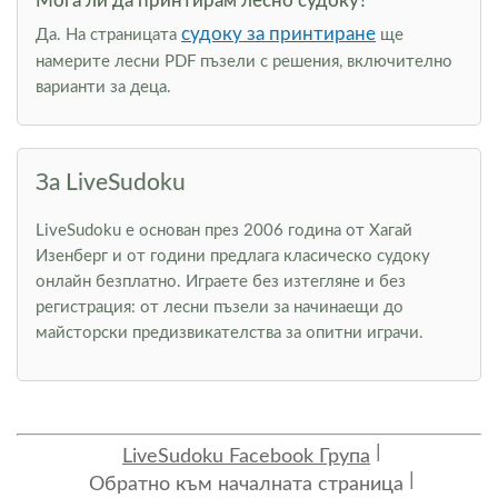
Мога ли да принтирам лесно судоку?
судоку за принтиране
Да. На страницата
ще
намерите лесни PDF пъзели с решения, включително
варианти за деца.
За LiveSudoku
LiveSudoku е основан през 2006 година от Хагай
Изенберг и от години предлага класическо судоку
онлайн безплатно. Играете без изтегляне и без
регистрация: от лесни пъзели за начинаещи до
майсторски предизвикателства за опитни играчи.
LiveSudoku Facebook Група
Обратно към началната страница