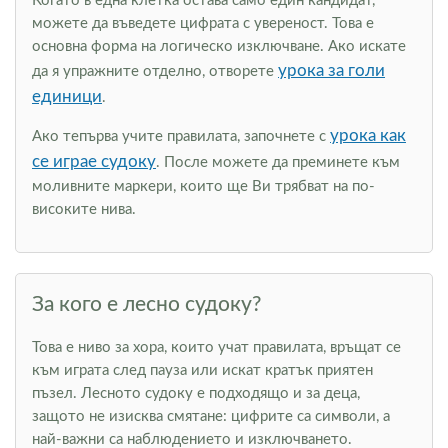
Когато в една клетка остава само един кандидат,
можете да въведете цифрата с увереност. Това е
основна форма на логическо изключване. Ако искате
урока за голи
да я упражните отделно, отворете
единици
.
урока как
Ако тепърва учите правилата, започнете с
се играе судоку
. После можете да преминете към
моливните маркери, които ще Ви трябват на по-
високите нива.
За кого е лесно судоку?
Това е ниво за хора, които учат правилата, връщат се
към играта след пауза или искат кратък приятен
пъзел. Лесното судоку е подходящо и за деца,
защото не изисква смятане: цифрите са символи, а
най-важни са наблюдението и изключването.