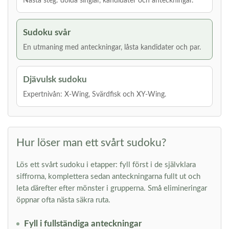
Nästa steg: dolda singlar, kandidater och anteckningar.
Sudoku svår
En utmaning med anteckningar, låsta kandidater och par.
Djävulsk sudoku
Expertnivån: X-Wing, Svärdfisk och XY-Wing.
Hur löser man ett svårt sudoku?
Lös ett svårt sudoku i etapper: fyll först i de självklara
siffrorna, komplettera sedan anteckningarna fullt ut och
leta därefter efter mönster i grupperna. Små elimineringar
öppnar ofta nästa säkra ruta.
Fyll i fullständiga anteckningar