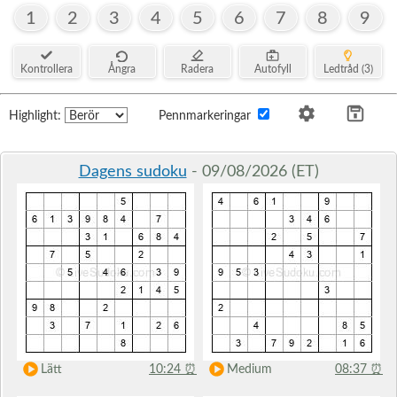
1
2
3
4
5
6
7
8
9
Kontrollera
Ångra
Radera
Autofyll
Ledtråd (3)
Highlight:
Pennmarkeringar
Dagens sudoku
- 09/08/2026 (ET)
Lätt
10:24
⏰
Medium
08:37
⏰