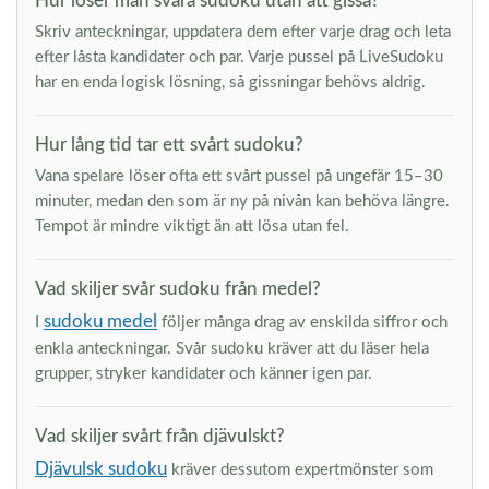
Hur löser man svåra sudoku utan att gissa?
Skriv anteckningar, uppdatera dem efter varje drag och leta
efter låsta kandidater och par. Varje pussel på LiveSudoku
har en enda logisk lösning, så gissningar behövs aldrig.
Hur lång tid tar ett svårt sudoku?
Vana spelare löser ofta ett svårt pussel på ungefär 15–30
minuter, medan den som är ny på nivån kan behöva längre.
Tempot är mindre viktigt än att lösa utan fel.
Vad skiljer svår sudoku från medel?
sudoku medel
I
följer många drag av enskilda siffror och
enkla anteckningar. Svår sudoku kräver att du läser hela
grupper, stryker kandidater och känner igen par.
Vad skiljer svårt från djävulskt?
Djävulsk sudoku
kräver dessutom expertmönster som