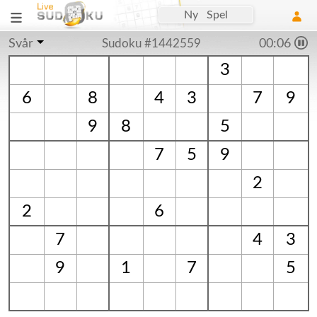
Ny Spel
Svår
Sudoku #1442559
00:07
3
6
8
4
3
7
9
9
8
5
7
5
9
2
2
6
7
4
3
9
1
7
5