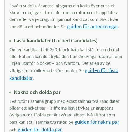
I svåra sudoku är anteckningarna din karta över pusslet.
Skriv in möjliga siffror i de tomma rutorna och uppdatera
dem efter varje drag. En gammal kandidat som blivit kvar
guiden för anteckningar
kan dölja ett helt mönster. Se
.
Låsta kandidater (Locked Candidates)
Om en kandidat i ett 3x3-block bara kan stå i en enda rad
eller kolumn kan du stryka den från de övriga rutorna i den
linjen utanför blocket – och tvärtom. Det är en av de
guiden för låsta
viktigaste teknikerna i svår sudoku. Se
kandidater
.
Nakna och dolda par
Två rutor i samma grupp med exakt samma två kandidater
bildar ett naket par – siffrorna kan strykas ur gruppens
övriga rutor. Dolda par är svårare att se: två siffror som
guiden för nakna par
bara kan stå i samma två rutor. Se
guiden för dolda par
och
.