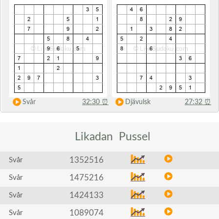
Svår
32:30
⏰
Djävulsk
27:32
⏰
Likadan
Pussel
1352516
Svår
1475216
Svår
1424133
Svår
1089074
Svår