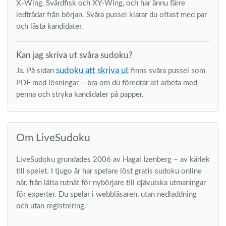
X-Wing, Svärdfisk och XY-Wing, och har ännu färre
ledtrådar från början. Svåra pussel klarar du oftast med par
och låsta kandidater.
Kan jag skriva ut svåra sudoku?
sudoku att skriva ut
Ja. På sidan
finns svåra pussel som
PDF med lösningar – bra om du föredrar att arbeta med
penna och stryka kandidater på papper.
Om LiveSudoku
LiveSudoku grundades 2006 av Hagai Izenberg – av kärlek
till spelet. I tjugo år har spelare löst gratis sudoku online
här, från lätta rutnät för nybörjare till djävulska utmaningar
för experter. Du spelar i webbläsaren, utan nedladdning
och utan registrering.