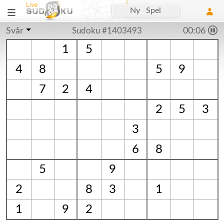
Ny Spel
Svår
Sudoku #1403493
00:07
1
5
4
8
5
9
7
2
4
2
5
3
3
6
8
5
9
2
8
3
1
1
9
2