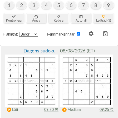
1
2
3
4
5
6
7
8
9
Kontrollera
Ångra
Radera
Autofyll
Ledtråd (3)
Highlight:
Pennmarkeringar
Dagens sudoku
- 08/08/2026 (ET)
Lätt
09:30
⏰
Medium
09:25
⏰