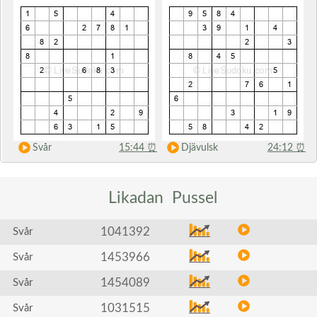
Svår
15:44
⏰
Djävulsk
24:12
⏰
Likadan
Pussel
1041392
Svår
1453966
Svår
1454089
Svår
1031515
Svår