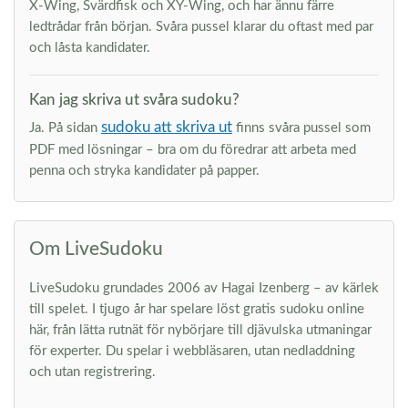
X-Wing, Svärdfisk och XY-Wing, och har ännu färre
ledtrådar från början. Svåra pussel klarar du oftast med par
och låsta kandidater.
Kan jag skriva ut svåra sudoku?
sudoku att skriva ut
Ja. På sidan
finns svåra pussel som
PDF med lösningar – bra om du föredrar att arbeta med
penna och stryka kandidater på papper.
Om LiveSudoku
LiveSudoku grundades 2006 av Hagai Izenberg – av kärlek
till spelet. I tjugo år har spelare löst gratis sudoku online
här, från lätta rutnät för nybörjare till djävulska utmaningar
för experter. Du spelar i webbläsaren, utan nedladdning
och utan registrering.