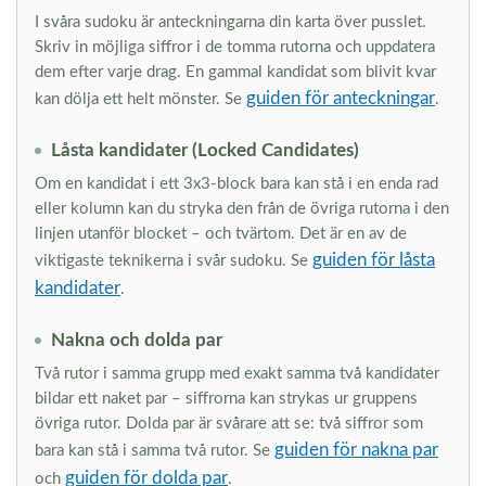
I svåra sudoku är anteckningarna din karta över pusslet.
Skriv in möjliga siffror i de tomma rutorna och uppdatera
dem efter varje drag. En gammal kandidat som blivit kvar
guiden för anteckningar
kan dölja ett helt mönster. Se
.
Låsta kandidater (Locked Candidates)
Om en kandidat i ett 3x3-block bara kan stå i en enda rad
eller kolumn kan du stryka den från de övriga rutorna i den
linjen utanför blocket – och tvärtom. Det är en av de
guiden för låsta
viktigaste teknikerna i svår sudoku. Se
kandidater
.
Nakna och dolda par
Två rutor i samma grupp med exakt samma två kandidater
bildar ett naket par – siffrorna kan strykas ur gruppens
övriga rutor. Dolda par är svårare att se: två siffror som
guiden för nakna par
bara kan stå i samma två rutor. Se
guiden för dolda par
och
.