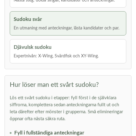
Nästa steg: dolda singlar, kandidater och anteckningar.
Sudoku svår
En utmaning med anteckningar, låsta kandidater och par.
Djävulsk sudoku
Expertnivån: X-Wing, Svärdfisk och XY-Wing.
Hur löser man ett svårt sudoku?
Lös ett svårt sudoku i etapper: fyll först i de självklara
siffrorna, komplettera sedan anteckningarna fullt ut och
leta därefter efter mönster i grupperna. Små elimineringar
öppnar ofta nästa säkra ruta.
Fyll i fullständiga anteckningar