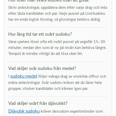
Hur löser man svåra sudoku utan att gissa?
Skriv anteckningar, uppdatera dem efter varje drag och leta
efter låsta kandidater och par. Varje pussel på LiveSudoku
har en enda logisk lösning, så gissningar behövs aldrig.
Hur lång tid tar ett svårt sudoku?
Vana spelare löser ofta ett svårt pussel på ungefär 15–30
minuter, medan den som är ny på nivån kan behöva längre.
Tempot är mindre viktigt än att lösa utan fel.
Vad skiljer svår sudoku från medel?
sudoku medel
I
följer många drag av enskilda siffror och
enkla anteckningar. Svår sudoku kräver att du läser hela
grupper, stryker kandidater och känner igen par.
Vad skiljer svårt från djävulskt?
Djävulsk sudoku
kräver dessutom expertmönster som