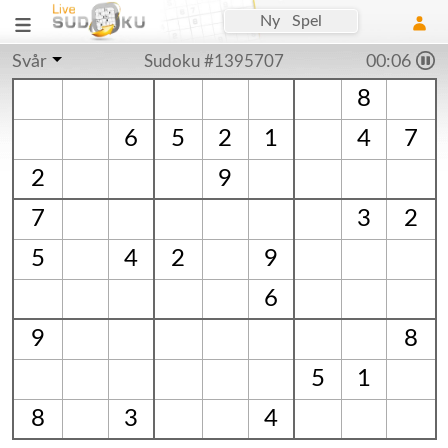
Ny Spel
Svår
Sudoku #1395707
00:07
8
6
5
2
1
4
7
2
9
7
3
2
5
4
2
9
6
9
8
5
1
8
3
4