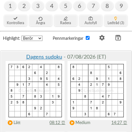
1
2
3
4
5
6
7
8
9
Kontrollera
Ångra
Radera
Autofyll
Ledtråd (3)
Highlight:
Pennmarkeringar
Dagens sudoku
- 07/08/2026 (ET)
Lätt
08:12
⏰
Medium
14:27
⏰