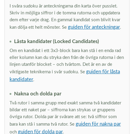
I svåra sudoku är anteckningarna din karta över pusslet.
Skriv in möjliga siffror i de tomma rutorna och uppdatera
dem efter varje drag. En gammal kandidat som blivit kvar
guiden för anteckningar
kan dölja ett helt mönster. Se
.
Låsta kandidater (Locked Candidates)
Om en kandidat i ett 3x3-block bara kan stå i en enda rad
eller kolumn kan du stryka den från de övriga rutorna i den
linjen utanför blocket – och tvärtom. Det är en av de
guiden för låsta
viktigaste teknikerna i svår sudoku. Se
kandidater
.
Nakna och dolda par
Två rutor i samma grupp med exakt samma två kandidater
bildar ett naket par – siffrorna kan strykas ur gruppens
övriga rutor. Dolda par är svårare att se: två siffror som
guiden för nakna par
bara kan stå i samma två rutor. Se
guiden för dolda par
och
.