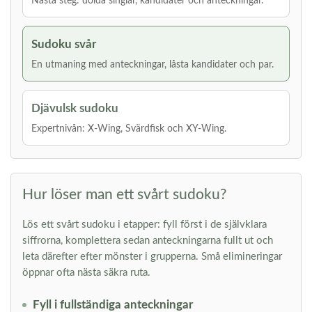
Nästa steg: dolda singlar, kandidater och anteckningar.
Sudoku svår
En utmaning med anteckningar, låsta kandidater och par.
Djävulsk sudoku
Expertnivån: X-Wing, Svärdfisk och XY-Wing.
Hur löser man ett svårt sudoku?
Lös ett svårt sudoku i etapper: fyll först i de självklara
siffrorna, komplettera sedan anteckningarna fullt ut och
leta därefter efter mönster i grupperna. Små elimineringar
öppnar ofta nästa säkra ruta.
Fyll i fullständiga anteckningar