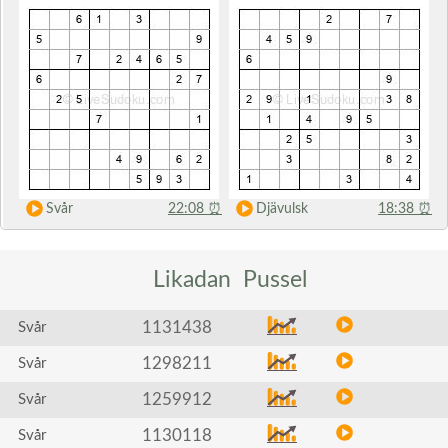
Svår
22:08
⏰
Djävulsk
18:38
⏰
Likadan
Pussel
1131438
Svår
1298211
Svår
1259912
Svår
1130118
Svår