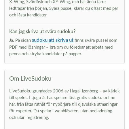
X-Wing, Svärdfisk och XY-Wing, och har ännu färre
ledtrådar från början. Svåra pussel klarar du oftast med par
och låsta kandidater.
Kan jag skriva ut svåra sudoku?
sudoku att skriva ut
Ja. På sidan
finns svåra pussel som
PDF med lösningar – bra om du föredrar att arbeta med
penna och stryka kandidater på papper.
Om LiveSudoku
LiveSudoku grundades 2006 av Hagai Izenberg – av kärlek
till spelet. I tjugo år har spelare löst gratis sudoku online
här, från lätta rutnät för nybörjare till djävulska utmaningar
för experter. Du spelar i webbläsaren, utan nedladdning
och utan registrering.