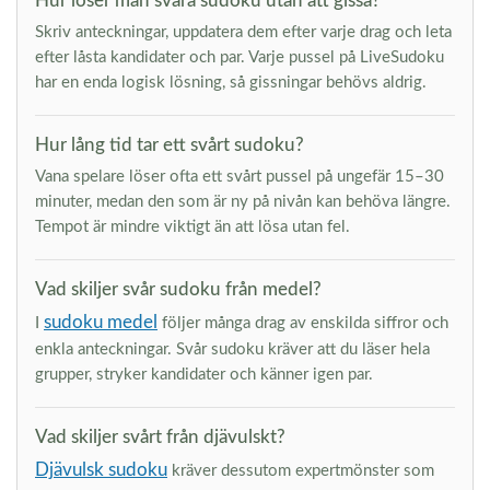
Hur löser man svåra sudoku utan att gissa?
Skriv anteckningar, uppdatera dem efter varje drag och leta
efter låsta kandidater och par. Varje pussel på LiveSudoku
har en enda logisk lösning, så gissningar behövs aldrig.
Hur lång tid tar ett svårt sudoku?
Vana spelare löser ofta ett svårt pussel på ungefär 15–30
minuter, medan den som är ny på nivån kan behöva längre.
Tempot är mindre viktigt än att lösa utan fel.
Vad skiljer svår sudoku från medel?
sudoku medel
I
följer många drag av enskilda siffror och
enkla anteckningar. Svår sudoku kräver att du läser hela
grupper, stryker kandidater och känner igen par.
Vad skiljer svårt från djävulskt?
Djävulsk sudoku
kräver dessutom expertmönster som