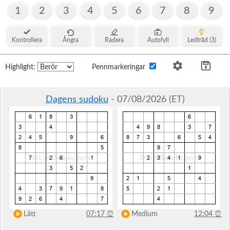
1
2
3
4
5
6
7
8
9
Kontrollera
Ångra
Radera
Autofyll
Ledtråd (3)
Highlight:
Pennmarkeringar
Dagens sudoku
- 07/08/2026 (ET)
Lätt
07:17
⏰
Medium
12:04
⏰