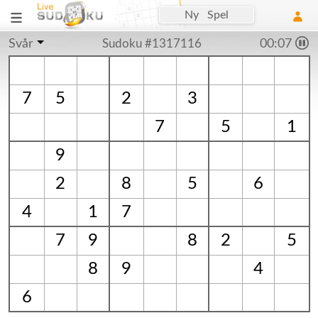
Ny Spel
Svår
Sudoku #1317116
00:07
7
5
2
3
7
5
1
9
2
8
5
6
4
1
7
7
9
8
2
5
8
9
4
6