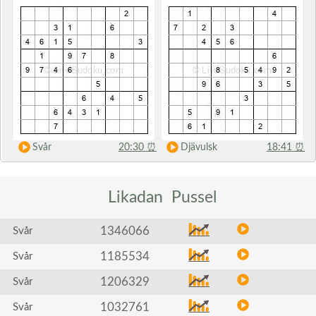
Svår
20:30
⏰
Djävulsk
18:41
⏰
Likadan
Pussel
1346066
Svår
1185534
Svår
1206329
Svår
1032761
Svår