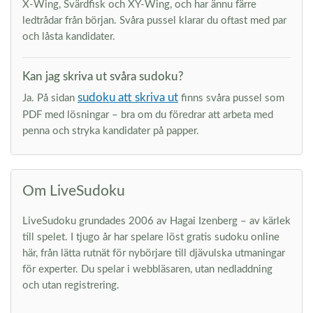
X-Wing, Svärdfisk och XY-Wing, och har ännu färre
ledtrådar från början. Svåra pussel klarar du oftast med par
och låsta kandidater.
Kan jag skriva ut svåra sudoku?
sudoku att skriva ut
Ja. På sidan
finns svåra pussel som
PDF med lösningar – bra om du föredrar att arbeta med
penna och stryka kandidater på papper.
Om LiveSudoku
LiveSudoku grundades 2006 av Hagai Izenberg – av kärlek
till spelet. I tjugo år har spelare löst gratis sudoku online
här, från lätta rutnät för nybörjare till djävulska utmaningar
för experter. Du spelar i webbläsaren, utan nedladdning
och utan registrering.