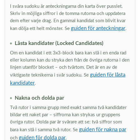
I svåra sudoku är anteckningarna din karta över pusslet.
Skriv in möjliga siffror i de tomma rutorna och uppdatera
dem efter varje drag. En gammal kandidat som blivit kvar
guiden för anteckningar
kan dölja ett helt mönster. Se
.
Låsta kandidater (Locked Candidates)
Om en kandidat i ett 3x3-block bara kan stå i en enda rad
eller kolumn kan du stryka den från de övriga rutorna i den
linjen utanför blocket – och tvärtom. Det är en av de
guiden för låsta
viktigaste teknikerna i svår sudoku. Se
kandidater
.
Nakna och dolda par
Två rutor i samma grupp med exakt samma två kandidater
bildar ett naket par – siffrorna kan strykas ur gruppens
övriga rutor. Dolda par är svårare att se: två siffror som
guiden för nakna par
bara kan stå i samma två rutor. Se
guiden för dolda par
och
.