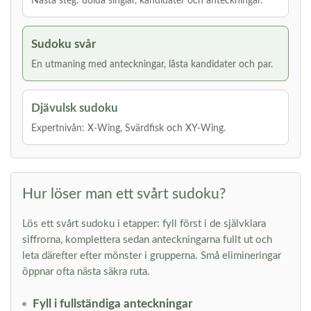
Nästa steg: dolda singlar, kandidater och anteckningar.
Sudoku svår
En utmaning med anteckningar, låsta kandidater och par.
Djävulsk sudoku
Expertnivån: X-Wing, Svärdfisk och XY-Wing.
Hur löser man ett svårt sudoku?
Lös ett svårt sudoku i etapper: fyll först i de självklara
siffrorna, komplettera sedan anteckningarna fullt ut och
leta därefter efter mönster i grupperna. Små elimineringar
öppnar ofta nästa säkra ruta.
Fyll i fullständiga anteckningar