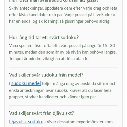
Hur löser man svåra sudoku utan att gissa?
Skriv anteckningar, uppdatera dem efter varje drag och leta
efter låsta kandidater och par. Varje pussel på LiveSudoku
har en enda logisk lösning, så gissningar behövs aldrig.
Hur lång tid tar ett svårt sudoku?
Vana spelare löser ofta ett svårt pussel på ungefär 15–30
minuter, medan den som är ny på nivån kan behöva längre.
Tempot är mindre viktigt än att lösa utan fel.
Vad skiljer svår sudoku från medel?
sudoku medel
I
följer många drag av enskilda siffror och
enkla anteckningar. Svår sudoku kräver att du läser hela
grupper, stryker kandidater och känner igen par.
Vad skiljer svårt från djävulskt?
Djävulsk sudoku
kräver dessutom expertmönster som