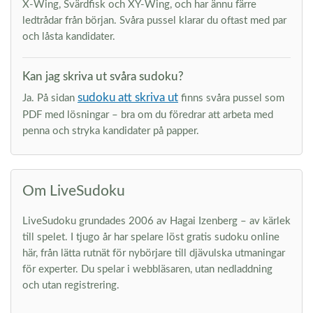
X-Wing, Svärdfisk och XY-Wing, och har ännu färre
ledtrådar från början. Svåra pussel klarar du oftast med par
och låsta kandidater.
Kan jag skriva ut svåra sudoku?
sudoku att skriva ut
Ja. På sidan
finns svåra pussel som
PDF med lösningar – bra om du föredrar att arbeta med
penna och stryka kandidater på papper.
Om LiveSudoku
LiveSudoku grundades 2006 av Hagai Izenberg – av kärlek
till spelet. I tjugo år har spelare löst gratis sudoku online
här, från lätta rutnät för nybörjare till djävulska utmaningar
för experter. Du spelar i webbläsaren, utan nedladdning
och utan registrering.