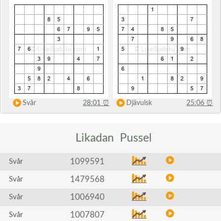
Svår
28:01
⏰
Djävulsk
25:06
⏰
Likadan
Pussel
1099591
Svår
1479568
Svår
1006940
Svår
1007807
Svår