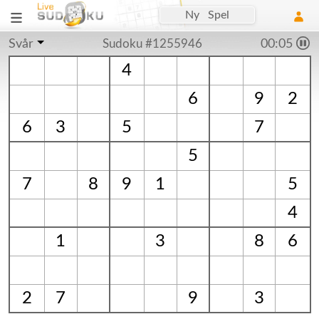
Ny Spel
Svår
Sudoku #1255946
00:06
4
6
9
2
6
3
5
7
5
7
8
9
1
5
4
1
3
8
6
2
7
9
3