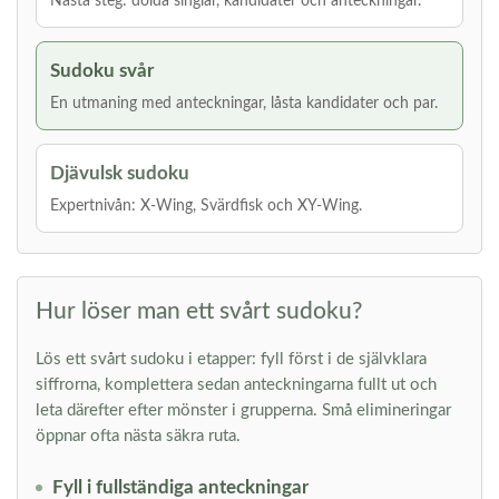
Nästa steg: dolda singlar, kandidater och anteckningar.
Sudoku svår
En utmaning med anteckningar, låsta kandidater och par.
Djävulsk sudoku
Expertnivån: X-Wing, Svärdfisk och XY-Wing.
Hur löser man ett svårt sudoku?
Lös ett svårt sudoku i etapper: fyll först i de självklara
siffrorna, komplettera sedan anteckningarna fullt ut och
leta därefter efter mönster i grupperna. Små elimineringar
öppnar ofta nästa säkra ruta.
Fyll i fullständiga anteckningar