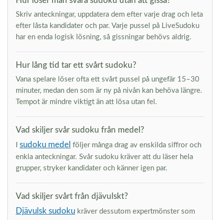
Hur löser man svåra sudoku utan att gissa?
Skriv anteckningar, uppdatera dem efter varje drag och leta
efter låsta kandidater och par. Varje pussel på LiveSudoku
har en enda logisk lösning, så gissningar behövs aldrig.
Hur lång tid tar ett svårt sudoku?
Vana spelare löser ofta ett svårt pussel på ungefär 15–30
minuter, medan den som är ny på nivån kan behöva längre.
Tempot är mindre viktigt än att lösa utan fel.
Vad skiljer svår sudoku från medel?
sudoku medel
I
följer många drag av enskilda siffror och
enkla anteckningar. Svår sudoku kräver att du läser hela
grupper, stryker kandidater och känner igen par.
Vad skiljer svårt från djävulskt?
Djävulsk sudoku
kräver dessutom expertmönster som