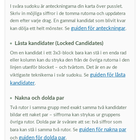
I svåra sudoku är anteckningarna din karta över pusslet.
Skriv in möjliga siffror i de tomma rutorna och uppdatera
dem efter varje drag. En gammal kandidat som blivit kvar
guiden för anteckningar
kan dölja ett helt mönster. Se
.
Låsta kandidater (Locked Candidates)
Om en kandidat i ett 3x3-block bara kan stå i en enda rad
eller kolumn kan du stryka den från de övriga rutorna i den
linjen utanför blocket – och tvärtom. Det är en av de
guiden för låsta
viktigaste teknikerna i svår sudoku. Se
kandidater
.
Nakna och dolda par
Två rutor i samma grupp med exakt samma två kandidater
bildar ett naket par – siffrorna kan strykas ur gruppens
övriga rutor. Dolda par är svårare att se: två siffror som
guiden för nakna par
bara kan stå i samma två rutor. Se
guiden för dolda par
och
.