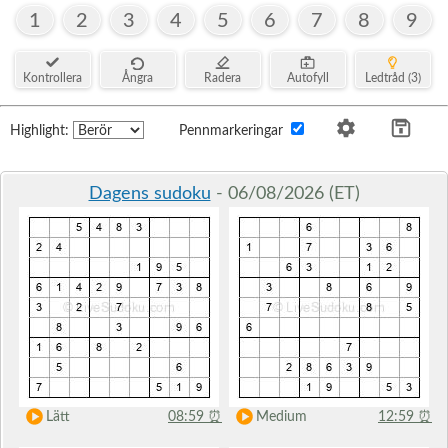
1
2
3
4
5
6
7
8
9
Kontrollera
Ångra
Radera
Autofyll
Ledtråd (3)
Highlight:
Pennmarkeringar
Dagens sudoku
- 06/08/2026 (ET)
Lätt
08:59
⏰
Medium
12:59
⏰