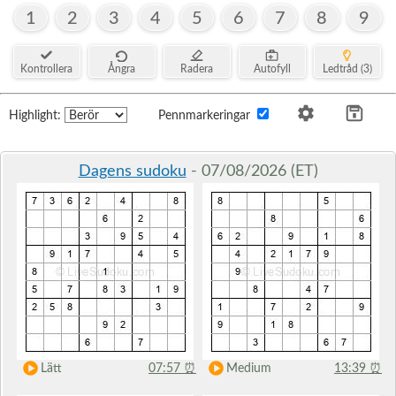
1
2
3
4
5
6
7
8
9
Kontrollera
Ångra
Radera
Autofyll
Ledtråd (3)
Highlight:
Pennmarkeringar
Dagens sudoku
- 07/08/2026 (ET)
Lätt
07:57
⏰
Medium
13:39
⏰