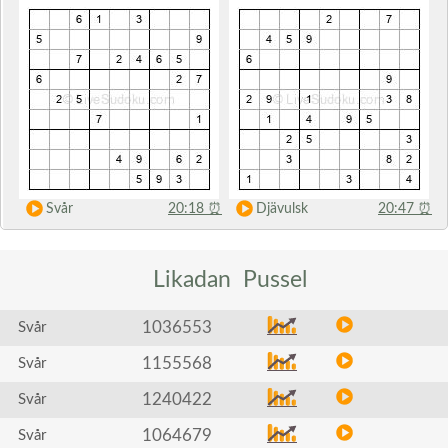
Svår
20:18
⏰
Djävulsk
20:47
⏰
Likadan
Pussel
1036553
Svår
1155568
Svår
1240422
Svår
1064679
Svår