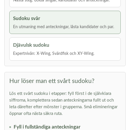
Nästa steg: dolda singlar, kandidater och anteckningar.
Sudoku svår
En utmaning med anteckningar, låsta kandidater och par.
Djävulsk sudoku
Expertnivån: X-Wing, Svärdfisk och XY-Wing.
Hur löser man ett svårt sudoku?
Lös ett svårt sudoku i etapper: fyll först i de självklara
siffrorna, komplettera sedan anteckningarna fullt ut och
leta därefter efter mönster i grupperna. Små elimineringar
öppnar ofta nästa säkra ruta.
Fyll i fullständiga anteckningar