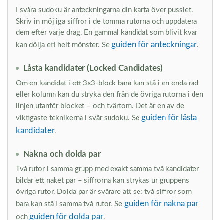
I svåra sudoku är anteckningarna din karta över pusslet.
Skriv in möjliga siffror i de tomma rutorna och uppdatera
dem efter varje drag. En gammal kandidat som blivit kvar
guiden för anteckningar
kan dölja ett helt mönster. Se
.
Låsta kandidater (Locked Candidates)
Om en kandidat i ett 3x3-block bara kan stå i en enda rad
eller kolumn kan du stryka den från de övriga rutorna i den
linjen utanför blocket – och tvärtom. Det är en av de
guiden för låsta
viktigaste teknikerna i svår sudoku. Se
kandidater
.
Nakna och dolda par
Två rutor i samma grupp med exakt samma två kandidater
bildar ett naket par – siffrorna kan strykas ur gruppens
övriga rutor. Dolda par är svårare att se: två siffror som
guiden för nakna par
bara kan stå i samma två rutor. Se
guiden för dolda par
och
.