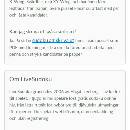
X-Wing, Svärdfisk och XY-Wing, och har ännu färre
ledtrådar från början. Svåra pussel klarar du oftast med par
och låsta kandidater.
Kan jag skriva ut svåra sudoku?
sudoku att skriva ut
Ja. På sidan
finns svåra pussel som
PDF med lösningar – bra om du föredrar att arbeta med
penna och stryka kandidater på papper.
Om LiveSudoku
LiveSudoku grundades 2006 av Hagai Izenberg – av kärlek
till spelet. I tjugo år har spelare löst gratis sudoku online
här, från lätta rutnät för nybörjare till djävulska utmaningar
för experter. Du spelar i webbläsaren, utan nedladdning
och utan registrering.