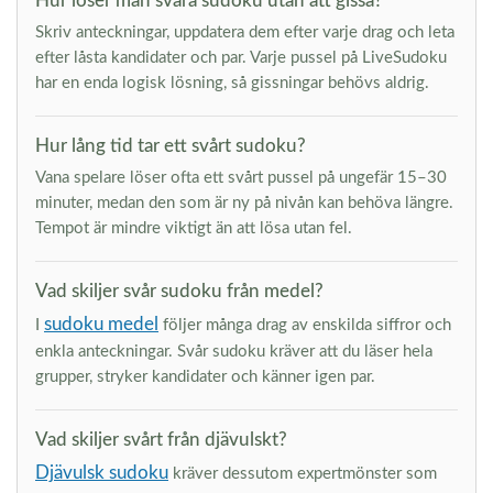
Hur löser man svåra sudoku utan att gissa?
Skriv anteckningar, uppdatera dem efter varje drag och leta
efter låsta kandidater och par. Varje pussel på LiveSudoku
har en enda logisk lösning, så gissningar behövs aldrig.
Hur lång tid tar ett svårt sudoku?
Vana spelare löser ofta ett svårt pussel på ungefär 15–30
minuter, medan den som är ny på nivån kan behöva längre.
Tempot är mindre viktigt än att lösa utan fel.
Vad skiljer svår sudoku från medel?
sudoku medel
I
följer många drag av enskilda siffror och
enkla anteckningar. Svår sudoku kräver att du läser hela
grupper, stryker kandidater och känner igen par.
Vad skiljer svårt från djävulskt?
Djävulsk sudoku
kräver dessutom expertmönster som