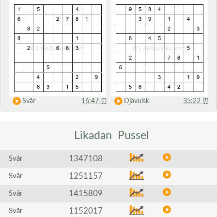
Svår
16:47
⏰
Djävulsk
35:22
⏰
Likadan
Pussel
1347108
Svår
1251157
Svår
1415809
Svår
1152017
Svår