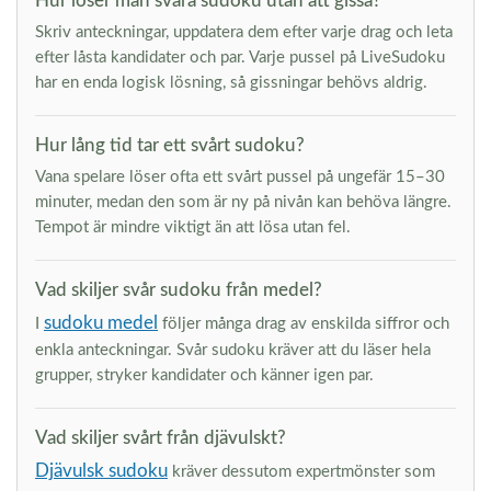
Hur löser man svåra sudoku utan att gissa?
Skriv anteckningar, uppdatera dem efter varje drag och leta
efter låsta kandidater och par. Varje pussel på LiveSudoku
har en enda logisk lösning, så gissningar behövs aldrig.
Hur lång tid tar ett svårt sudoku?
Vana spelare löser ofta ett svårt pussel på ungefär 15–30
minuter, medan den som är ny på nivån kan behöva längre.
Tempot är mindre viktigt än att lösa utan fel.
Vad skiljer svår sudoku från medel?
sudoku medel
I
följer många drag av enskilda siffror och
enkla anteckningar. Svår sudoku kräver att du läser hela
grupper, stryker kandidater och känner igen par.
Vad skiljer svårt från djävulskt?
Djävulsk sudoku
kräver dessutom expertmönster som