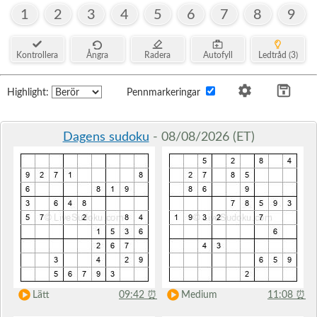
1
2
3
4
5
6
7
8
9
Kontrollera
Ångra
Radera
Autofyll
Ledtråd (3)
Highlight:
Pennmarkeringar
Dagens sudoku
- 08/08/2026 (ET)
Lätt
09:42
⏰
Medium
11:08
⏰