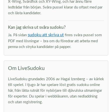
X-Wing, Svärdfisk och XY-Wing, och har ännu färre
ledtrådar från början. Svåra pussel klarar du oftast med par
och låsta kandidater.
Kan jag skriva ut svåra sudoku?
sudoku att skriva ut
Ja. På sidan
finns svåra pussel som
PDF med lösningar – bra om du föredrar att arbeta med
penna och stryka kandidater på papper.
Om LiveSudoku
LiveSudoku grundades 2006 av Hagai Izenberg – av kärlek
till spelet. I tjugo år har spelare löst gratis sudoku online
här, från lätta rutnät för nybörjare till djävulska utmaningar
för experter. Du spelar i webbläsaren, utan nedladdning
och utan registrering.