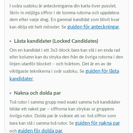
I svåra sudoku är anteckningarna din karta över pusslet.
Skriv in möjliga siffror i de tomma rutorna och uppdatera
dem efter varje drag. En gammal kandidat som blivit kvar
guiden för anteckningar
kan dölja ett helt mönster. Se
.
Låsta kandidater (Locked Candidates)
Om en kandidat i ett 3x3-block bara kan stå i en enda rad
eller kolumn kan du stryka den från de övriga rutorna i den
linjen utanför blocket – och tvärtom. Det är en av de
guiden för låsta
viktigaste teknikerna i svår sudoku. Se
kandidater
.
Nakna och dolda par
Två rutor i samma grupp med exakt samma två kandidater
bildar ett naket par – siffrorna kan strykas ur gruppens
övriga rutor. Dolda par är svårare att se: två siffror som
guiden för nakna par
bara kan stå i samma två rutor. Se
guiden för dolda par
och
.