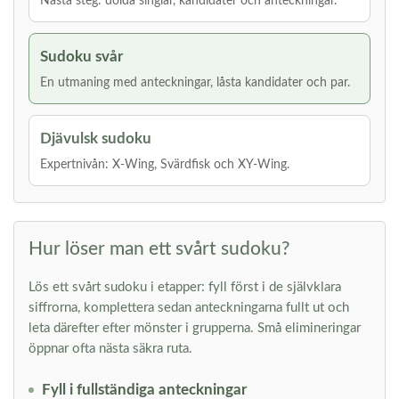
Nästa steg: dolda singlar, kandidater och anteckningar.
Sudoku svår
En utmaning med anteckningar, låsta kandidater och par.
Djävulsk sudoku
Expertnivån: X-Wing, Svärdfisk och XY-Wing.
Hur löser man ett svårt sudoku?
Lös ett svårt sudoku i etapper: fyll först i de självklara
siffrorna, komplettera sedan anteckningarna fullt ut och
leta därefter efter mönster i grupperna. Små elimineringar
öppnar ofta nästa säkra ruta.
Fyll i fullständiga anteckningar