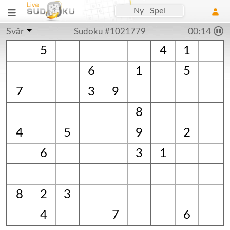
Ny Spel
Svår
Sudoku #1021779
00:15
5
4
1
6
1
5
7
3
9
8
4
5
9
2
6
3
1
8
2
3
4
7
6