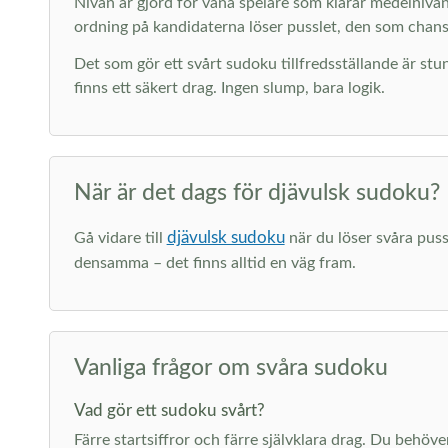
Nivån är gjord för vana spelare som klarar medelnivå
ordning på kandidaterna löser pusslet, den som chansa
Det som gör ett svårt sudoku tillfredsställande är stun
finns ett säkert drag. Ingen slump, bara logik.
När är det dags för djävulsk sudoku?
djävulsk sudoku
Gå vidare till
när du löser svåra puss
densamma – det finns alltid en väg fram.
Vanliga frågor om svåra sudoku
Vad gör ett sudoku svårt?
Färre startsiffror och färre självklara drag. Du behöv