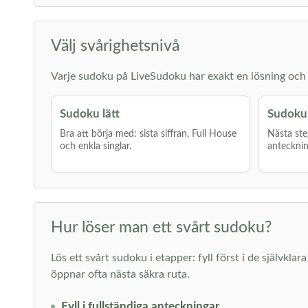
Välj svårighetsnivå
Varje sudoku på LiveSudoku har exakt en lösning och g
Sudoku lätt
Sudoku
Bra att börja med: sista siffran, Full House
Nästa ste
och enkla singlar.
antecknin
Hur löser man ett svårt sudoku?
Lös ett svårt sudoku i etapper: fyll först i de självkl
öppnar ofta nästa säkra ruta.
Fyll i fullständiga anteckningar