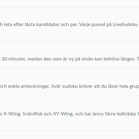
 leta efter låsta kandidater och par. Varje pussel på LiveSudoku 
5–30 minuter, medan den som är ny på nivån kan behöva längre. Te
och enkla anteckningar. Svår sudoku kräver att du läser hela gru
X-Wing, Svärdfisk och XY-Wing, och har ännu färre ledtrådar fr