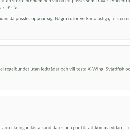
n utan större problem och vill ha ett pussel som kräver koncentr
r kör fast.
den då pusslet öppnar sig. Några rutor verkar olösliga, tills en e
el regelbundet utan ledtrådar och vill testa X-Wing, Svärdfisk o
er anteckningar, låsta kandidater och par för att komma vidare – 