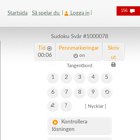
156
Startsida
Så spelar du
Logga in
Sudoku Svår
#1000078
Tid
Pennmarkeringar
Skriv
00:06
on
ut
Tangentbord
1
2
3
4
5
6
7
8
9
?
[ Nycklar ]
Kontrollera
lösningen