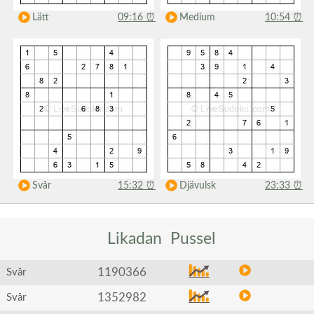
Lätt
09:16
⏰
Medium
10:54
⏰
Svår
15:32
⏰
Djävulsk
23:33
⏰
Likadan
Pussel
1190366
Svår
1352982
Svår