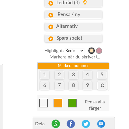
Ledtråd (3)
Rensa / ny
Alternativ
Spara spelet
Highlight:
Markera när du skriver
Markera nummer
1
2
3
4
5
6
7
8
9
Rensa alla
färger
Dela