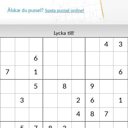
Älskar du pussel?
Spela pussel online!
Lycka till!
4
3
6
7
1
6
5
8
9
3
2
6
1
4
8
7