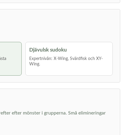
Djävulsk sudoku
åsta
Expertnivån: X-Wing, Svärdfisk och XY-
Wing.
därefter efter mönster i grupperna. Små elimineringar