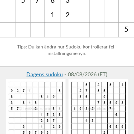
5
7
8
3
1
2
5
Tips: Du kan ändra hur Sudoku kontrollerar fel i
inställningsmenyn.
Dagens sudoku
- 08/08/2026 (ET)