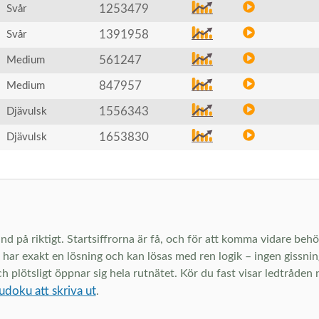
1253479
Svår
1391958
Svår
561247
Medium
847957
Medium
1556343
Djävulsk
1653830
Djävulsk
d på riktigt. Startsiffrorna är få, och för att komma vidare behö
har exakt en lösning och kan lösas med ren logik – ingen gissni
plötsligt öppnar sig hela rutnätet. Kör du fast visar ledtråden n
udoku att skriva ut
.