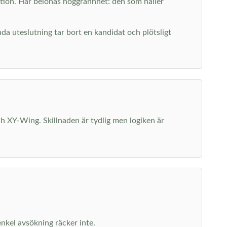
ation. Här belönas noggrannhet: den som håller
nda uteslutning tar bort en kandidat och plötsligt
ch XY-Wing. Skillnaden är tydlig men logiken är
enkel avsökning räcker inte.