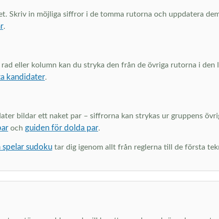
et. Skriv in möjliga siffror i de tomma rutorna och uppdatera dem
r
.
 rad eller kolumn kan du stryka den från de övriga rutorna i den 
ta kandidater
.
 bildar ett naket par – siffrorna kan strykas ur gruppens övriga
par
guiden för dolda par
och
.
 spelar sudoku
tar dig igenom allt från reglerna till de första te