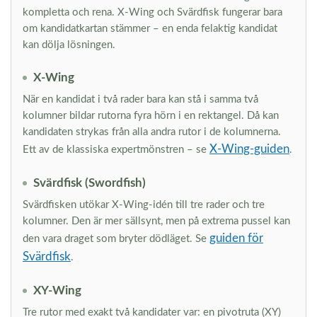
kompletta och rena. X-Wing och Svärdfisk fungerar bara
om kandidatkartan stämmer – en enda felaktig kandidat
kan dölja lösningen.
X-Wing
När en kandidat i två rader bara kan stå i samma två
kolumner bildar rutorna fyra hörn i en rektangel. Då kan
kandidaten strykas från alla andra rutor i de kolumnerna.
X-Wing-guiden
Ett av de klassiska expertmönstren – se
.
Svärdfisk (Swordfish)
Svärdfisken utökar X-Wing-idén till tre rader och tre
kolumner. Den är mer sällsynt, men på extrema pussel kan
guiden för
den vara draget som bryter dödläget. Se
Svärdfisk
.
XY-Wing
Tre rutor med exakt två kandidater var: en pivotruta (XY)