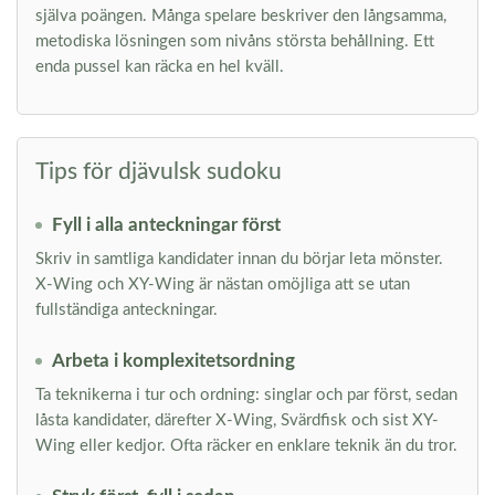
själva poängen. Många spelare beskriver den långsamma,
metodiska lösningen som nivåns största behållning. Ett
enda pussel kan räcka en hel kväll.
Tips för djävulsk sudoku
Fyll i alla anteckningar först
Skriv in samtliga kandidater innan du börjar leta mönster.
X-Wing och XY-Wing är nästan omöjliga att se utan
fullständiga anteckningar.
Arbeta i komplexitetsordning
Ta teknikerna i tur och ordning: singlar och par först, sedan
låsta kandidater, därefter X-Wing, Svärdfisk och sist XY-
Wing eller kedjor. Ofta räcker en enklare teknik än du tror.