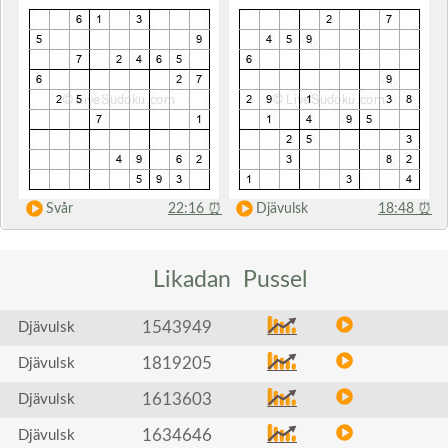
Svår
22:16
⏰
Djävulsk
18:48
⏰
Likadan
Pussel
1543949
Djävulsk
1819205
Djävulsk
1613603
Djävulsk
1634646
Djävulsk