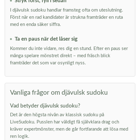
Stryk först, fyll i sedan
I djävulsk sudoku handlar framsteg ofta om uteslutning.
Först när en rad kandidater är strukna framträder en ruta
med en enda säker siffra.
Ta en paus när det låser sig
Kommer du inte vidare, res dig en stund. Efter en paus ser
många spelare mönstret direkt – med fräsch blick
framträder det som var osynligt nyss.
Vanliga frågor om djävulsk sudoku
Vad betyder djävulsk sudoku?
Det är den högsta nivån av klassisk sudoku på
LiveSudoku. Pusslen har väldigt få självklara drag och
kräver expertmönster, men de går fortfarande att lösa med
ren logik.