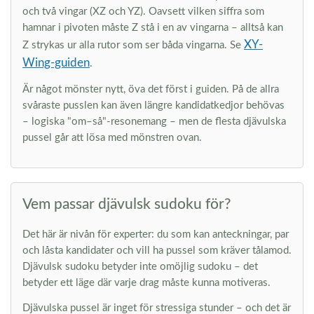
och två vingar (XZ och YZ). Oavsett vilken siffra som
hamnar i pivoten måste Z stå i en av vingarna – alltså kan
XY-
Z strykas ur alla rutor som ser båda vingarna. Se
Wing-guiden
.
Är något mönster nytt, öva det först i guiden. På de allra
svåraste pusslen kan även längre kandidatkedjor behövas
– logiska "om–så"-resonemang – men de flesta djävulska
pussel går att lösa med mönstren ovan.
Vem passar djävulsk sudoku för?
Det här är nivån för experter: du som kan anteckningar, par
och låsta kandidater och vill ha pussel som kräver tålamod.
Djävulsk sudoku betyder inte omöjlig sudoku – det
betyder ett läge där varje drag måste kunna motiveras.
Djävulska pussel är inget för stressiga stunder – och det är