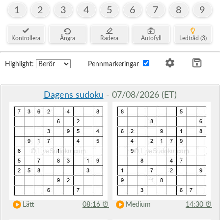
1
2
3
4
5
6
7
8
9
Kontrollera
Ångra
Radera
Autofyll
Ledtråd (3)
Highlight:
Pennmarkeringar
Dagens sudoku
- 07/08/2026 (ET)
Lätt
08:16
⏰
Medium
14:30
⏰